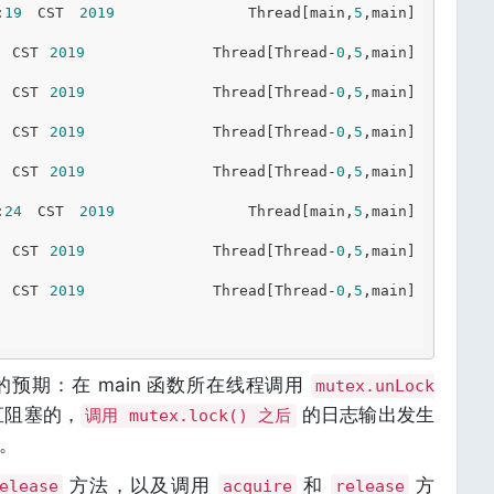
:
19
 CST 
2019
		Thread[main,
5
,main]		
 CST 
2019
		Thread[Thread-
0
,
5
,main]		
 CST 
2019
		Thread[Thread-
0
,
5
,main]		
 CST 
2019
		Thread[Thread-
0
,
5
,main]		
 CST 
2019
		Thread[Thread-
0
,
5
,main]		
:
24
 CST 
2019
		Thread[main,
5
,main]		
 CST 
2019
		Thread[Thread-
0
,
5
,main]		
 CST 
2019
		Thread[Thread-
0
,
5
,main]		
预期：在 main 函数所在线程调用
mutex.unLock
直阻塞的，
的日志输出发生
调用 mutex.lock() 之后
。
方法，以及调用
和
方
elease
acquire
release