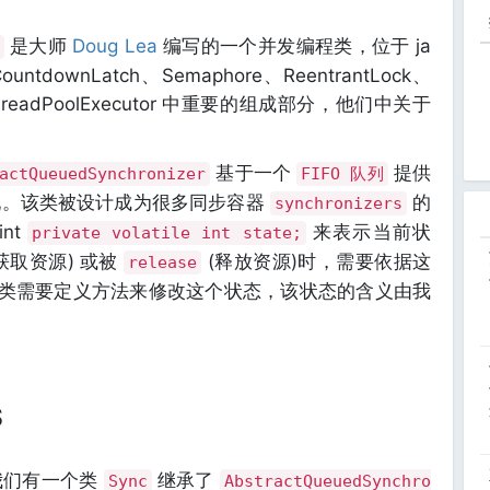
是大师
Doug Lea
编写的一个并发编程类，位于 ja
，是 CountdownLatch、Semaphore、ReentrantLock、
k、ThreadPoolExecutor 中重要的组成部分，他们中关于
基于一个
提供
actQueuedSynchronizer
FIFO 队列
现。该类被设计成为很多同步容器
的
synchronizers
nt
来表示当前状
private volatile int state;
获取资源) 或被
(释放资源)时，需要依据这
release
类需要定义方法来修改这个状态，该状态的含义由我
S
我们有一个类
继承了
Sync
AbstractQueuedSynchro