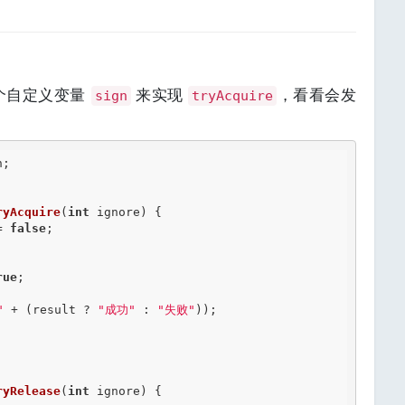
个自定义变量
来实现
，看看会发
sign
tryAcquire
;

ryAcquire
(
int
 ignore) {

= 
false
;



rue
;

"
 + (result ? 
"成功"
 : 
"失败"
));

ryRelease
(
int
 ignore) {
