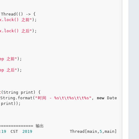
 Thread(() -> {

x.lock() 之前"
);

x.lock() 之后"
);

ep 之前"
);

ep 之后"
);

t
(String print) {

tln(String.format(
"时间 - %s\t\t%s\t\t%s"
, 
new
 Date
print));

============== 输出

:
19
 CST 
2019
		Thread[main,
5
,main]		