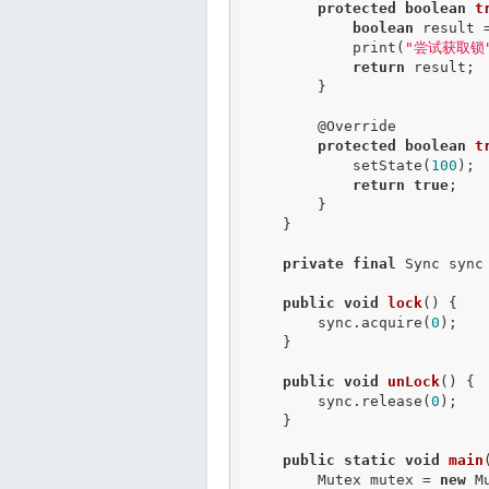
protected
boolean
t
boolean
 result 
            print(
"尝试获取锁
return
 result;

        }

@Override
protected
boolean
t
            setState(
100
);

return
true
;

        }

    }

private
final
 Sync sync
public
void
lock
() {

        sync.acquire(
0
);

    }

public
void
unLock
() {

        sync.release(
0
);

    }

public
static
void
main
        Mutex mutex = 
new
 M