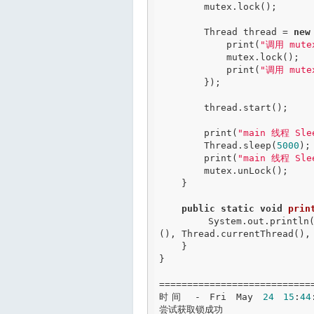
        mutex.lock();

        Thread thread = 
new
            print(
"调用 mute
            mutex.lock();

            print(
"调用 mute
        });

        thread.start();

        print(
"main 线程 Sle
        Thread.sleep(
5000
);

        print(
"main 线程 Sle
        mutex.unLock();

    }

public
static
void
prin
        System.out.prin
(), Thread.currentThread(), 
    }

}

===========================
时间 - Fri May 
24
15
:
44
尝试获取锁成功
