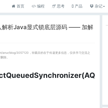
首页
编程
思考
产品
杂记
解析Java显式锁底层源码 —— 加解
a.net/anur/blog/3057120，转载目的在于传递更多信息，仅供学习交流之
时删除。
tQueuedSynchronizer(AQ