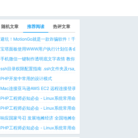
随机文章
推荐阅读
热评文章
避坑！MotionGo就是一款诈骗软件！千万不要用ChatPPT，浪费时间！
宝塔面板使用WWW用户执行计划任务命令 解决laravel日志权限问题 
手机微信一键制作透明底文字表情 教你如何让微信表情包背景为透明 自
ssh目录权限配置指南 .ssh文件夹及rsa_id.pub等文件正确权限规则
PHP开发中常用的设计模式
Mac连接亚马逊AWS EC2 远程连接登录不上去 有pem私钥文件依然要
PHP工程师必知必会 - Linux系统常用命令 - Linux中的网络管理命令（
PHP工程师必知必会 - Linux系统常用命令 - Linux中的网络管理命令（
响应国家号召 发展地摊经济 全国地摊创业经验微信交流群
PHP工程师必知必会 - Linux系统常用命令 - Linux 用户和用户组管理