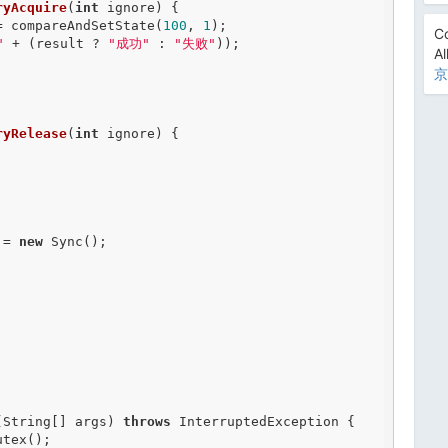
ryAcquire
(
int
 ignore) {

= compareAndSetState(
100
, 
1
);

Co
"
 + (result ? 
"成功"
 : 
"失败"
));

Al
京
ryRelease
(
int
 ignore) {

 = 
new
 Sync();

(String[] args) 
throws
 InterruptedException {

utex();
