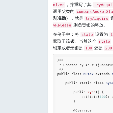
，并重写了其
nizer
tryAcqui
调用父类的
compareAndSetSt
别准确）
，就是
tryAcquire
则负责锁的释放。
yRelease
在例子中：将
设置为
state
1
获取了该锁。当然这个
state
锁定或者无锁是
还是
100
200
/**

 * Created by Anur IjuoKaruKas on 2019/5/7

 */
public
class
Mutex
extends
public
static
class
Syn
public
Sync
() {

            setState(
100
); 
        }

@Override