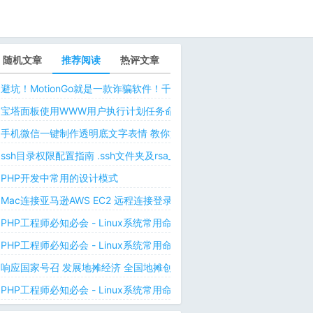
随机文章
推荐阅读
热评文章
避坑！MotionGo就是一款诈骗软件！千万不要用ChatPPT，浪费时间！
宝塔面板使用WWW用户执行计划任务命令 解决laravel日志权限问题 
手机微信一键制作透明底文字表情 教你如何让微信表情包背景为透明 自
ssh目录权限配置指南 .ssh文件夹及rsa_id.pub等文件正确权限规则
PHP开发中常用的设计模式
Mac连接亚马逊AWS EC2 远程连接登录不上去 有pem私钥文件依然要
PHP工程师必知必会 - Linux系统常用命令 - Linux中的网络管理命令（
PHP工程师必知必会 - Linux系统常用命令 - Linux中的网络管理命令（
响应国家号召 发展地摊经济 全国地摊创业经验微信交流群
PHP工程师必知必会 - Linux系统常用命令 - Linux 用户和用户组管理