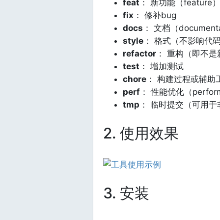
feat
： 新功能（feature
fix
： 修补bug
docs
： 文档（documenta
style
： 格式（不影响代
refactor
： 重构（即不是
test
： 增加测试
chore
： 构建过程或辅助
perf
： 性能优化（perfor
tmp
： 临时提交（可用于非 
2. 使用效果
3. 安装