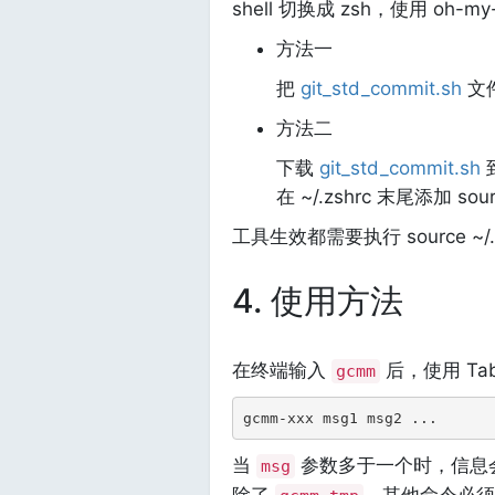
shell 切换成 zsh，使用 oh-my
方法一
把
git_std_commit.sh
文件
方法二
下载
git_std_commit.sh
到
在 ~/.zshrc 末尾添加 source
工具生效都需要执行 source ~/.z
4. 使用方法
在终端输入
后，使用 Ta
gcmm
gcmm-xxx msg1 msg2 ...
当
参数多于一个时，信息
msg