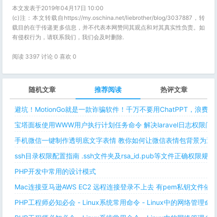
本文发表于2019年04月17日 10:00
(c)注：本文转载自https://my.oschina.net/liebrother/blog/3037887，转
载目的在于传递更多信息，并不代表本网赞同其观点和对其真实性负责。如
有侵权行为，请联系我们，我们会及时删除.
阅读 3397 讨论 0 喜欢
0
随机文章
推荐阅读
热评文章
避坑！MotionGo就是一款诈骗软件！千万不要用ChatPPT，浪费
宝塔面板使用WWW用户执行计划任务命令 解决laravel日志权限
手机微信一键制作透明底文字表情 教你如何让微信表情包背景为透明
ssh目录权限配置指南 .ssh文件夹及rsa_id.pub等文件正确权限规则
PHP开发中常用的设计模式
Mac连接亚马逊AWS EC2 远程连接登录不上去 有pem私钥文件依
PHP工程师必知必会 - Linux系统常用命令 - Linux中的网络管理