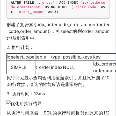
ALTER
TABLE
`t_order`
ADD
 INDEX 
`idx_orderco
de_orderamount`
USING
 BTREE (
`order_code`
AS
C
, 
`order_amount`
ASC
);
创建了复合索引idx_ordercode_orderamount(order
_code,order_amount)，将select的列order_amoun
t也放到索引中。
2. 执行计划：
id
select_type
table
type
possible_keys
key
idx_orderc
1
SIMPLE
t_order
index
NULL
orderamou
执行计划显示查询会利用覆盖索引，并且只扫描了10
00行数据，查询的性能应该是非常好的。
3. 执行时间：13ms
从执行时间来看，SQL的执行时间提升到原来的1/2