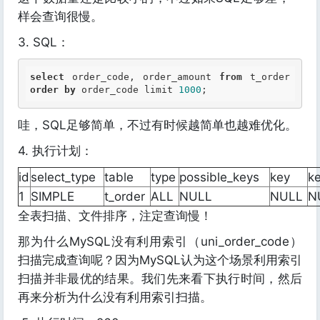
样会查询很慢。
3. SQL：
select
 order_code, order_amount 
from
 t_order 
order
by
 order_code limit 
1000
;
哇，SQL足够简单，不过有时候越简单也越难优化。
4. 执行计划：
id
select_type
table
type
possible_keys
key
ke
1
SIMPLE
t_order
ALL
NULL
NULL
N
全表扫描、文件排序，注定查询慢！
那为什么MySQL没有利用索引（uni_order_code）
扫描完成查询呢？因为MySQL认为这个场景利用索引
扫描并非最优的结果。我们先来看下执行时间，然后
再来分析为什么没有利用索引扫描。