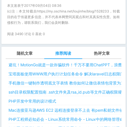
本文发表于2017年09月04日 08:36
(c)注：本文转载自https://my.oschina.net/loujinhe/blog/1528233，转载
目的在于传递更多信息，并不代表本网赞同其观点和对其真实性负责。如有
侵权行为，请联系我们，我们会及时删除.
阅读 3490 讨论 0 喜欢
0
随机文章
推荐阅读
热评文章
避坑！MotionGo就是一款诈骗软件！千万不要用ChatPPT，浪费
宝塔面板使用WWW用户执行计划任务命令 解决laravel日志权限
手机微信一键制作透明底文字表情 教你如何让微信表情包背景为透明
ssh目录权限配置指南 .ssh文件夹及rsa_id.pub等文件正确权限规则
PHP开发中常用的设计模式
Mac连接亚马逊AWS EC2 远程连接登录不上去 有pem私钥文件依
PHP工程师必知必会 - Linux系统常用命令 - Linux中的网络管理