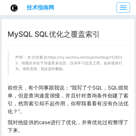
技术指南网
技
术
指
南
MySQL SQL优化之覆盖索引
网
声明：本文转载自https://my.oschina.net/loujinhe/blog/152823
3，转载目的在于传递更多信息，仅供学习交流之用。如有侵权行
为，请联系我，我会及时删除。
前些天，有个同事跟我说：“我写了个SQL，SQL很简
单，但是查询速度很慢，并且针对查询条件创建了索
引，然而索引却不起作用，你帮我看看有没有办法优
化？”。
我对他提供的case进行了优化，并将优化过程整理了
下来。