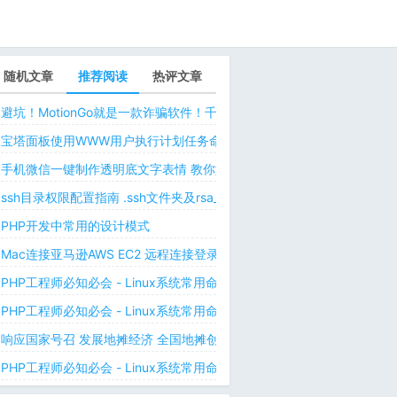
随机文章
推荐阅读
热评文章
避坑！MotionGo就是一款诈骗软件！千万不要用ChatPPT，浪费时间！
宝塔面板使用WWW用户执行计划任务命令 解决laravel日志权限问题 
手机微信一键制作透明底文字表情 教你如何让微信表情包背景为透明 自
ssh目录权限配置指南 .ssh文件夹及rsa_id.pub等文件正确权限规则
PHP开发中常用的设计模式
Mac连接亚马逊AWS EC2 远程连接登录不上去 有pem私钥文件依然要
PHP工程师必知必会 - Linux系统常用命令 - Linux中的网络管理命令（
PHP工程师必知必会 - Linux系统常用命令 - Linux中的网络管理命令（
响应国家号召 发展地摊经济 全国地摊创业经验微信交流群
PHP工程师必知必会 - Linux系统常用命令 - Linux 用户和用户组管理