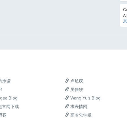
Co
Al
京
的承诺
卢旭庆
巴
吴佳轶
gea Blog
Wang Yu’s Blog
包官网下载
求表情网
博客
高冷化学姐