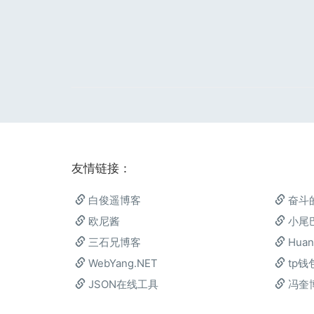
友情链接：
白俊遥博客
奋斗
欧尼酱
小尾
三石兄博客
Huan
WebYang.NET
tp钱
JSON在线工具
冯奎