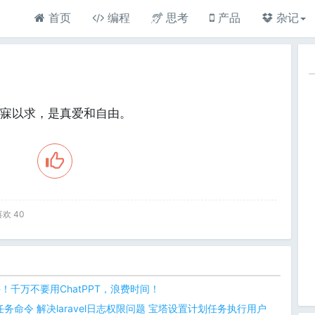
首页
编程
思考
产品
杂记
寐以求，是真爱和自由。
 喜欢
40
件！千万不要用ChatPPT，浪费时间！
命令 解决laravel日志权限问题 宝塔设置计划任务执行用户