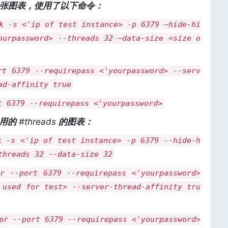
第一张图表，使用了以下命令：
k -s <'ip of test instance> -p 6379 –hide-hi
ourpassword> --threads 32 –data-size <size o
rt 6379 --requirepass <'yourpassword> --serv
ad-affinity true
t 6379 --requirepass <'yourpassword>
启用的
#threads
的图表：
k -s <'ip of test instance> -p 6379 --hide-h
threads 32 --data-size 32
er --port 6379 --requirepass <'yourpassword>
 used for test> --server-thread-affinity tru
er --port 6379 --requirepass <'yourpassword>