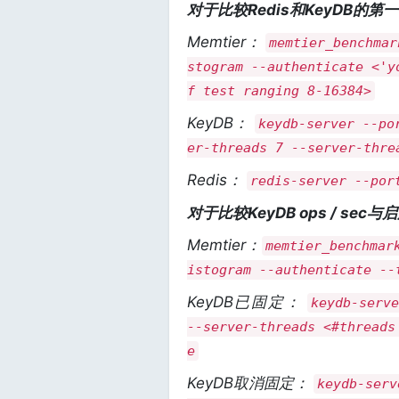
对于比较Redis和KeyDB的
Memtier：
memtier_benchmar
stogram --authenticate <'y
f test ranging 8-16384>
KeyDB：
keydb-server --po
er-threads 7 --server-thre
Redis：
redis-server --por
对于比较KeyDB ops / sec与
Memtier：
memtier_benchmar
istogram --authenticate --
KeyDB已固定：
keydb-serv
--server-threads <#threads
e
KeyDB取消固定：
keydb-serv