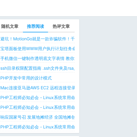
随机文章
推荐阅读
热评文章
避坑！MotionGo就是一款诈骗软件！千万不要用ChatPPT，浪费时间！
宝塔面板使用WWW用户执行计划任务命令 解决laravel日志权限问题 
手机微信一键制作透明底文字表情 教你如何让微信表情包背景为透明 自
ssh目录权限配置指南 .ssh文件夹及rsa_id.pub等文件正确权限规则
PHP开发中常用的设计模式
Mac连接亚马逊AWS EC2 远程连接登录不上去 有pem私钥文件依然要
PHP工程师必知必会 - Linux系统常用命令 - Linux中的网络管理命令（
PHP工程师必知必会 - Linux系统常用命令 - Linux中的网络管理命令（
响应国家号召 发展地摊经济 全国地摊创业经验微信交流群
PHP工程师必知必会 - Linux系统常用命令 - Linux 用户和用户组管理