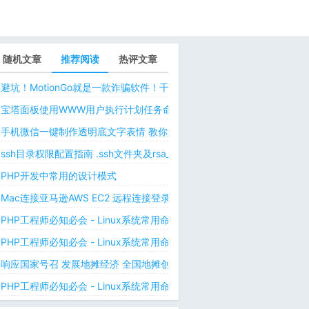
随机文章
推荐阅读
热评文章
避坑！MotionGo就是一款诈骗软件！千万不要用ChatPPT，浪费时间！
宝塔面板使用WWW用户执行计划任务命令 解决laravel日志权限问题 
手机微信一键制作透明底文字表情 教你如何让微信表情包背景为透明 自
ssh目录权限配置指南 .ssh文件夹及rsa_id.pub等文件正确权限规则
PHP开发中常用的设计模式
Mac连接亚马逊AWS EC2 远程连接登录不上去 有pem私钥文件依然要
PHP工程师必知必会 - Linux系统常用命令 - Linux中的网络管理命令（
PHP工程师必知必会 - Linux系统常用命令 - Linux中的网络管理命令（
响应国家号召 发展地摊经济 全国地摊创业经验微信交流群
PHP工程师必知必会 - Linux系统常用命令 - Linux 用户和用户组管理