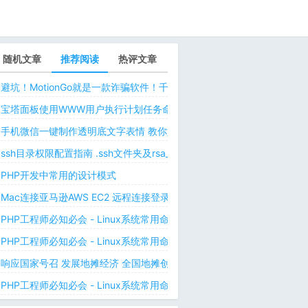
随机文章
推荐阅读
热评文章
避坑！MotionGo就是一款诈骗软件！千万不要用ChatPPT，浪费时间！
宝塔面板使用WWW用户执行计划任务命令 解决laravel日志权限问题 
手机微信一键制作透明底文字表情 教你如何让微信表情包背景为透明 自
ssh目录权限配置指南 .ssh文件夹及rsa_id.pub等文件正确权限规则
PHP开发中常用的设计模式
Mac连接亚马逊AWS EC2 远程连接登录不上去 有pem私钥文件依然要
PHP工程师必知必会 - Linux系统常用命令 - Linux中的网络管理命令（
PHP工程师必知必会 - Linux系统常用命令 - Linux中的网络管理命令（
响应国家号召 发展地摊经济 全国地摊创业经验微信交流群
PHP工程师必知必会 - Linux系统常用命令 - Linux 用户和用户组管理