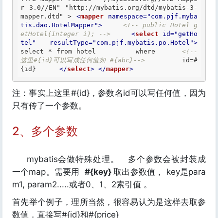
r 3.0//EN" "http://mybatis.org/dtd/mybatis-3-
mapper.dtd" >
<
mapper
namespace
=
"com.pjf.myba
tis.dao.HotelMapper"
>
<!-- public Hotel g
etHotel(Integer i); -->
<
select
id
=
"getHo
tel"
resultType
=
"com.pjf.mybatis.po.Hotel"
>
select * from hotel         where      
<!-- 
这里#{id}可以写成任何值如 #{abc}-->
         id=#
{id}      
</
select
>
</
mapper
>
注：事实上这里#{id}，参数名id可以写任何值，因为
只有传了一个参数。
2、多个参数
mybatis会做特殊处理。 多个参数会被封装成
一个map。需要用
#{key}
取出参数值， key是para
m1, param2.....或者0、1、2索引值 。
首先举个例子，理所当然，很容易认为是这样去取参
数值，直接写#{id}和#{price}