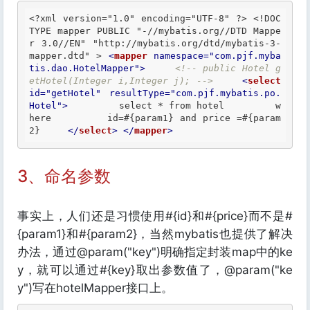
<?xml version="1.0" encoding="UTF-8" ?>
<!DOC
TYPE mapper PUBLIC "-//mybatis.org//DTD Mappe
r 3.0//EN" "http://mybatis.org/dtd/mybatis-3-
mapper.dtd" >
<
mapper
namespace
=
"com.pjf.myba
tis.dao.HotelMapper"
>
<!-- public Hotel g
etHotel(Integer i,Integer j); -->
<
select
id
=
"getHotel"
resultType
=
"com.pjf.mybatis.po.
Hotel"
>
         select * from hotel         w
here         id=#{param1} and price =#{param
2}     
</
select
>
</
mapper
>
3、命名参数
事实上，人们还是习惯使用#{id}和#{price}而不是#
{param1}和#{param2}，当然mybatis也提供了解决
办法，通过@param("key")明确指定封装map中的ke
y，就可以通过#{key}取出参数值了，@param("ke
y")写在hotelMapper接口上。