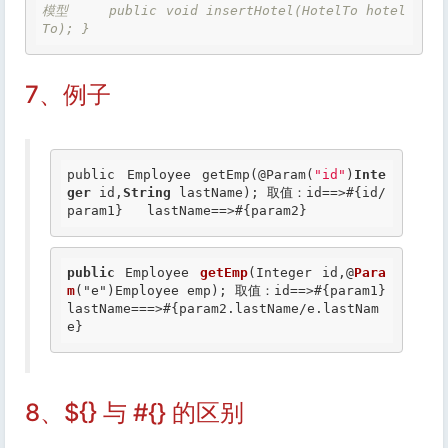
模型     public void insertHotel(HotelTo hotel
To); }
7、例子
public Employee getEmp(@Param(
"id"
)
Inte
ger
 id,
String
 lastName); 取值：id==>#
{id/
param1}
   lastName==>#
{param2}
public
 Employee 
getEmp
(Integer id,@
Para
m
("e")Employee emp); 取值：id==>
#{param1}    
lastName===>#{param2.lastName/e.lastNam
e}
8、${} 与 #{} 的区别