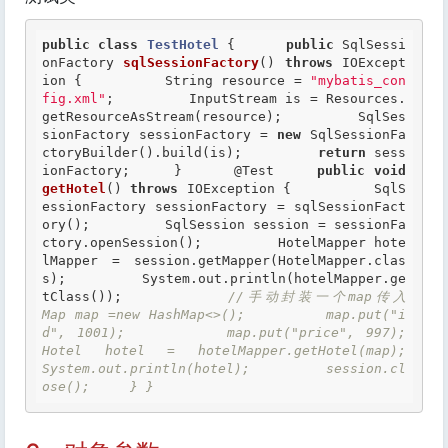
public
class
TestHotel
 {
public
 SqlSessi
onFactory 
sqlSessionFactory
() 
throws
 IOExcept
ion {          String resource = 
"mybatis_con
fig.xml"
;         InputStream is = Resources.
getResourceAsStream(resource);         SqlSes
sionFactory sessionFactory = 
new
 SqlSessionFa
ctoryBuilder().build(is);         
return
 sess
ionFactory;     }      
@Test
public
void
getHotel
() 
throws
 IOException {          SqlS
essionFactory sessionFactory = sqlSessionFact
ory();         SqlSession session = sessionFa
ctory.openSession();         HotelMapper hote
lMapper = session.getMapper(HotelMapper.clas
s);         System.out.println(hotelMapper.ge
tClass());         
//手动封装一个map传入         
Map map =new HashMap<>();         map.put("i
d", 1001);         map.put("price", 997);         
Hotel hotel = hotelMapper.getHotel(map);         
System.out.println(hotel);         session.cl
ose();     } }