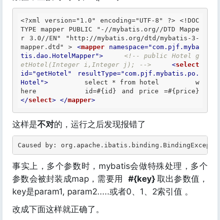
<?xml version="1.0" encoding="UTF-8" ?>
<!DOC
TYPE mapper PUBLIC "-//mybatis.org//DTD Mappe
r 3.0//EN" "http://mybatis.org/dtd/mybatis-3-
mapper.dtd" >
<
mapper
namespace
=
"com.pjf.myba
tis.dao.HotelMapper"
>
<!-- public Hotel g
etHotel(Integer i,Integer j); -->
<
select
id
=
"getHotel"
resultType
=
"com.pjf.mybatis.po.
Hotel"
>
         select * from hotel         w
here         id=#{id} and price =#{price}     
</
select
>
</
mapper
>
这样是
不对
的，运行之后发现报错了
Caused by: org.apache.ibatis.binding.BindingExcepti
事实上，多个参数时，mybatis会做特殊处理，多个
参数会被封装成map，需要用
#{key}
取出参数值，
key是param1, param2.....或者0、1、2索引值 。
改成下面这样就正确了。