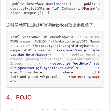
public
interface
HotelMapper
 {
public
 H
otel 
getHotel
(@
Param
("id")Integer i,@
Param
("p
rice")Integer j);  }
这时候就可以通过#{id}和#{price}取出参数值了。
<?xml version="1.0" encoding="UTF-8" ?>
<!DOC
TYPE mapper PUBLIC "-//mybatis.org//DTD Mappe
r 3.0//EN" "http://mybatis.org/dtd/mybatis-3-
mapper.dtd" >
<
mapper
namespace
=
"com.pjf.myba
tis.dao.HotelMapper"
>
<!-- public Hotel g
etHotel(@Param("id")Integer i,@Param("price")
Integer j); -->
<
select
id
=
"getHotel"
res
ultType
=
"com.pjf.mybatis.po.Hotel"
>
         s
elect* from hotel         where         id=#
{id} and price =#{price}     
</
select
>
</
mapp
er
>
4、POJO