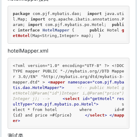
package
 com.pjf.mybatis.dao;  
import
 java.uti
l.Map; 
import
 org.apache.ibatis.annotations.P
aram; 
import
 com.pjf.mybatis.po.Hotel;  
publi
c
interface
HotelMapper
 {
public
 Hotel 
g
etHotel
(Map<String,Integer> map);  }
hotelMapper.xml
<?xml version="1.0" encoding="UTF-8" ?>
<!DOC
TYPE mapper PUBLIC "-//mybatis.org//DTD Mappe
r 3.0//EN" "http://mybatis.org/dtd/mybatis-3-
mapper.dtd" >
<
mapper
namespace
=
"com.pjf.myba
tis.dao.HotelMapper"
>
<!-- public Hotel g
etHotel(@Param("id")Integer i,@Param("price")
Integer j); -->
<
select
id
=
"getHotel"
res
ultType
=
"com.pjf.mybatis.po.Hotel"
>
         s
elect * from hotel         where         id=#
{id} and price =#{price}     
</
select
>
</
mapp
er
>
测试类