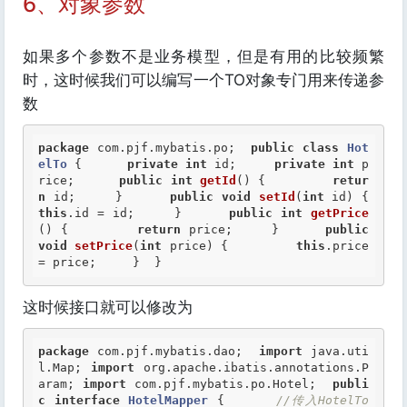
6、对象参数
如果多个参数不是业务模型，但是有用的比较频繁
时，这时候我们可以编写一个TO对象专门用来传递参
数
package
 com.pjf.mybatis.po;  
public
class
Hot
elTo
 {
private
int
 id;     
private
int
 p
rice;      
public
int
getId
() {         
retur
n
 id;     }      
public
void
setId
(
int
 id) {  
this
.id = id;     }      
public
int
getPrice
() {         
return
 price;     }      
public
void
setPrice
(
int
 price) {         
this
.price 
= price;     }  }
这时候接口就可以修改为
package
 com.pjf.mybatis.dao;  
import
 java.uti
l.Map; 
import
 org.apache.ibatis.annotations.P
aram; 
import
 com.pjf.mybatis.po.Hotel;  
publi
c
interface
HotelMapper
 {
//传入HotelTo 