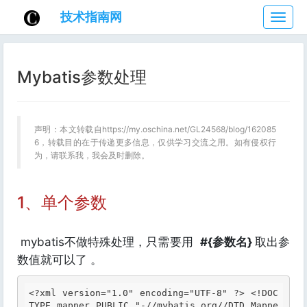
技术指南网
技
术
指
南
Mybatis参数处理
网
声明：本文转载自https://my.oschina.net/GL24568/blog/162085
6，转载目的在于传递更多信息，仅供学习交流之用。如有侵权行
为，请联系我，我会及时删除。
1、单个参数
mybatis不做特殊处理，只需要用
#{参数名}
取出参
数值就可以了 。
<?xml version="1.0" encoding="UTF-8" ?>
<!DOC
TYPE mapper PUBLIC "-//mybatis.org//DTD Mappe