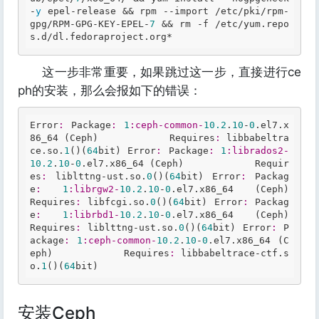
-
y
 epel-release && rpm --import /etc/pki/rpm-
gpg/RPM-GPG-KEY-EPEL-
7
 && rm -f /etc/yum
.repo
s
.d
/dl
.fedoraproject
.org
* 
这一步非常重要，如果跳过这一步，直接进行ce
ph的安装，那么会报如下的错误：
Error
:
Package
:
1
:ceph-common-
10.2
.
10
-
0
.el7.x
86_64 (
Ceph
)            
Requires
:
 libbabeltra
ce.so.
1
()(
64
bit) 
Error
:
Package
:
1
:librados2-
10.2
.
10
-
0
.el7.x86_64 (
Ceph
)            
Requir
es
:
 liblttng-ust.so.
0
()(
64
bit) 
Error
:
Packag
e
:
1
:librgw2-
10.2
.
10
-
0
.el7.x86_64 (
Ceph
)    
Requires
:
 libfcgi.so.
0
()(
64
bit) 
Error
:
Packag
e
:
1
:librbd1-
10.2
.
10
-
0
.el7.x86_64 (
Ceph
)    
Requires
:
 liblttng-ust.so.
0
()(
64
bit) 
Error
:
P
ackage
:
1
:ceph-common-
10.2
.
10
-
0
.el7.x86_64 (
C
eph
)            
Requires
:
 libbabeltrace-ctf.s
o.
1
()(
64
bit) 
安装Ceph