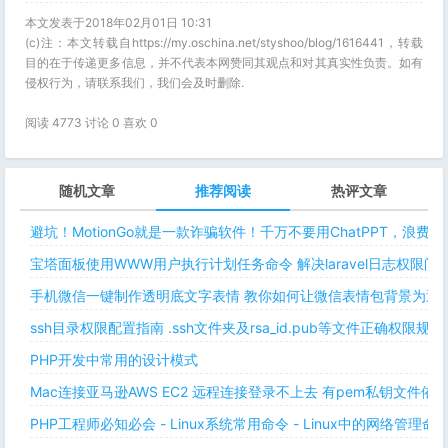
本文发表于2018年02月01日 10:31
(c)注：本文转载自https://my.oschina.net/styshoo/blog/1616441，转载
目的在于传递更多信息，并不代表本网赞同其观点和对其真实性负责。如有
侵权行为，请联系我们，我们会及时删除.
阅读 4773 讨论 0 喜欢
0
随机文章
推荐阅读
热评文章
避坑！MotionGo就是一款诈骗软件！千万不要用ChatPPT，浪费
宝塔面板使用WWW用户执行计划任务命令 解决laravel日志权限
手机微信一键制作透明底文字表情 教你如何让微信表情包背景为透明
ssh目录权限配置指南 .ssh文件夹及rsa_id.pub等文件正确权限规则
PHP开发中常用的设计模式
Mac连接亚马逊AWS EC2 远程连接登录不上去 有pem私钥文件依
PHP工程师必知必会 - Linux系统常用命令 - Linux中的网络管理