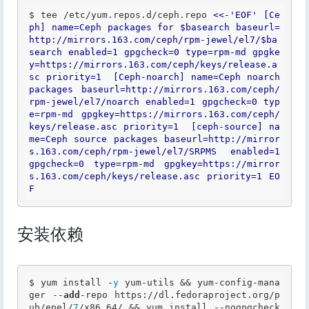
$ tee /etc/yum.repos.d/ceph.repo 
<<
-
'
EOF
' [
Ce
ph
] 
name
=
Ceph
packages
for
 $
basearch
baseurl
=
http:
//
mirrors.163.com
/
ceph
/
rpm-jewel
/
el7
/$
ba
search
enabled
=
1
gpgcheck
=
0
type
=
rpm-md
gpgke
y
=
https:
//
mirrors.163.com
/
ceph
/
keys
/
release.a
sc
priority
=
1
  [
Ceph-noarch
] 
name
=
Ceph
noarch
packages
baseurl
=
http:
//
mirrors.163.com
/
ceph
/
rpm-jewel
/
el7
/
noarch
enabled
=
1
gpgcheck
=
0
typ
e
=
rpm-md
gpgkey
=
https:
//
mirrors.163.com
/
ceph
/
keys
/
release.asc
priority
=
1
  [
ceph-source
] 
na
me
=
Ceph
source
packages
baseurl
=
http:
//
mirror
s.163.com
/
ceph
/
rpm-jewel
/
el7
/
SRPMS
enabled
=
1
gpgcheck
=
0
type
=
rpm-md
gpgkey
=
https:
//
mirror
s.163.com
/
ceph
/
keys
/
release.asc
priority
=
1
EO
F
安装依赖
$ yum install -
y
 yum-utils && yum-config-mana
ger --
add
-repo https://dl
.fedoraproject
.org
/p
ub/epel/
7
/x86_64/ && yum install --nogpgcheck 