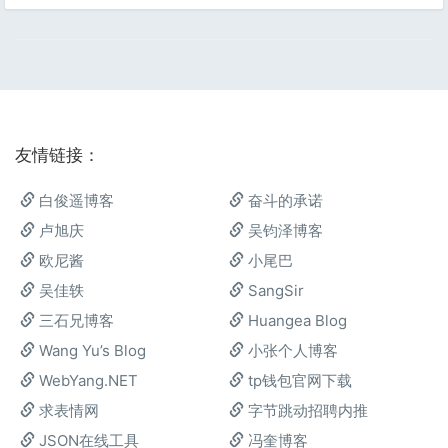
友情链接：
白俊遥博客
奋斗的承诺
卢旭庆
吴钧泽博客
欧尼酱
小尾巴
吴佳轶
SangSir
三石兄博客
Huangea Blog
Wang Yu’s Blog
小张个人博客
WebYang.NET
tp钱包官网下载
求表情网
字节跳动招聘内推
JSON在线工具
冯奎博客