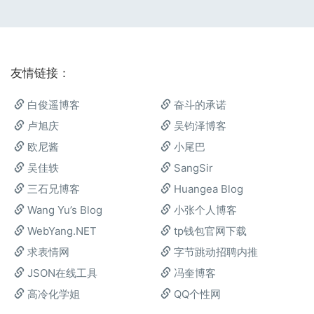
友情链接：
白俊遥博客
奋斗的承诺
卢旭庆
吴钧泽博客
欧尼酱
小尾巴
吴佳轶
SangSir
三石兄博客
Huangea Blog
Wang Yu’s Blog
小张个人博客
WebYang.NET
tp钱包官网下载
求表情网
字节跳动招聘内推
JSON在线工具
冯奎博客
高冷化学姐
QQ个性网