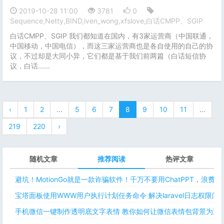
2019-10-28 11:00
3781
0
Sequence,Netty,BIND,iven_wong,xfslove,白话CMPP、SGIP
白话CMPP、SGIP 我们都知道在国内，有3家运营商（中国联通，
中国移动，中国电信），而这三家运营商也是各自使用的自己的协
议，不过却是大同小异，它们都是基于我们前两篇（白话短信协
议，白话......
‹
1
2
...
5
6
7
8
9
10
11
...
219
220
›
随机文章
推荐阅读
热评文章
避坑！MotionGo就是一款诈骗软件！千万不要用ChatPPT，浪费
宝塔面板使用WWW用户执行计划任务命令 解决laravel日志权限
手机微信一键制作透明底文字表情 教你如何让微信表情包背景为透明