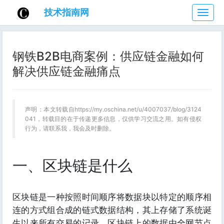
技术指南网
技
术
指
南
钢铁B2B电商案例：供应链金融如何
网
解决供应链金融痛点
声明：本文转载自https://my.oschina.net/u/4007037/blog/3124
041，转载目的在于传递更多信息，仅供学习交流之用。如有侵权
行为，请联系我，我会及时删除。
一、区块链是什么
区块链是一种按照时间顺序将数据块以特定的顺序相
连的方式组合成的链式数据结构，其上存储了系统诞
生以来所有交易的记录。区块链上的数据由全网节点