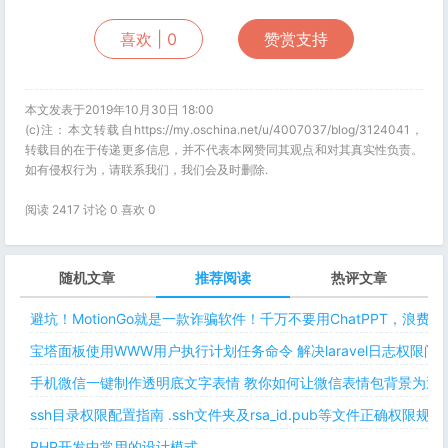
喜欢 |
0
赞赏支持
本文发表于2019年10月30日 18:00
(c)注：本文转载自https://my.oschina.net/u/4007037/blog/3124041，
转载目的在于传递更多信息，并不代表本网赞同其观点和对其真实性负责。
如有侵权行为，请联系我们，我们会及时删除.
阅读 2417 讨论 0 喜欢
0
随机文章
推荐阅读
热评文章
避坑！MotionGo就是一款诈骗软件！千万不要用ChatPPT，浪费
宝塔面板使用WWW用户执行计划任务命令 解决laravel日志权限
手机微信一键制作透明底文字表情 教你如何让微信表情包背景为透明
ssh目录权限配置指南 .ssh文件夹及rsa_id.pub等文件正确权限规则
PHP开发中常用的设计模式