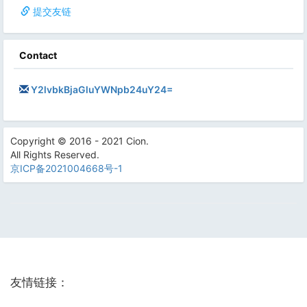
提交友链
Contact
Y2lvbkBjaGluYWNpb24uY24=
Copyright © 2016 - 2021 Cion.
All Rights Reserved.
京ICP备2021004668号-1
友情链接：