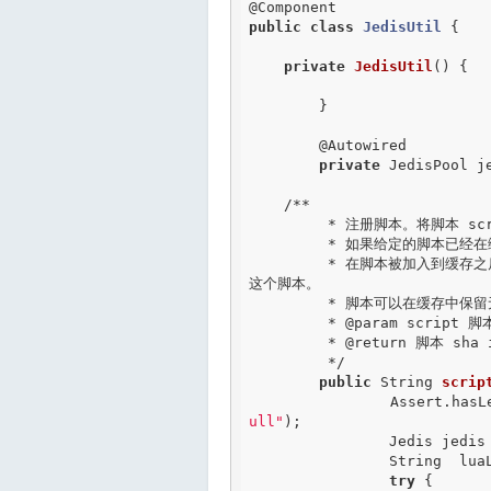
@Component
public
class
JedisUtil
 {
private
JedisUtil
() {

	}

@Autowired
private
 JedisPool je
/**

	 * 注册脚本。将脚本 script 添加到脚本缓存中，但并不立即执行这个脚本

	 * 如果给定的脚本已经在缓存里面了，那么不执行任何操作。

	 * 在脚本被加入到缓存之后，通过 EVALSHA 命令，可以使用脚本的 SHA1 校验和来调用
这个脚本。

	 * 脚本可以在缓存中保留无限长的时间，直到执行 SCRIPT FLUSH 为止。

	 *
 @param
 script 脚
	 *
 @return
 脚本 sha i
	 */
public
 String 
scrip
		Assert.has
ull"
);

		Jedis jedis
		String  lu
try
 {
