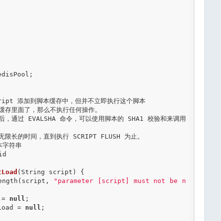
disPool;    

本字符串

d

tLoad
(String script) {

Length(script, 
"parameter [script] must not be n
 = 
null
;

aLoad = 
null
;
