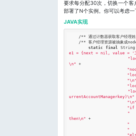
要求每分配30次，切换一个
部署了N个实例。你可以考虑一下
JAVA实现
/** 通过计数器获取客户经理姓名
/** 客户经理资源被抽象成node
static
final
 String
e1 = {next = nil, value =
"lo
\n"
 +

"no
"lo
"\n
"lo
"lo
urrentAccountManagerkey)\n"
 
"\n
"if
"  
then\n"
 +

"  
"  
"el