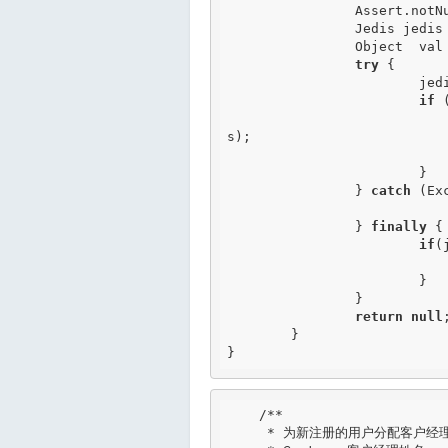
		Assert.not
		Jedis jedis
		Object  val
try
 {

			jedis = jedisPool.getResource();

if
 
				val = jedis.evalsha(scriptShaId, ke
s);

			}

		} 
catch
 (Ex
		} 
finally
 {

if
(
				jedis.close(
			}

		}

return
null
;
	}

}
/**

     * 为新注册的用户分配客户经理
