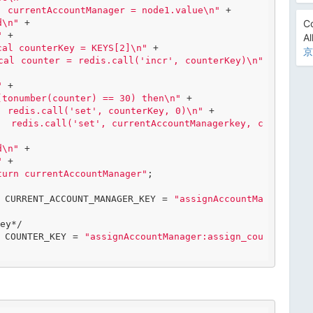
  currentAccountManager = node1.value\n"
 +

d\n"
 +

Co
"
 +

Al
cal counterKey = KEYS[2]\n"
 +

京
cal counter = redis.call('incr', counterKey)\n"
"
 +

(tonumber(counter) == 30) then\n"
 +

  redis.call('set', counterKey, 0)\n"
 +

  redis.call('set', currentAccountManagerkey, c
d\n"
 +

"
 +

turn currentAccountManager"
;

 CURRENT_ACCOUNT_MANAGER_KEY = 
"assignAccountMa
y*/
 COUNTER_KEY = 
"assignAccountManager:assign_cou