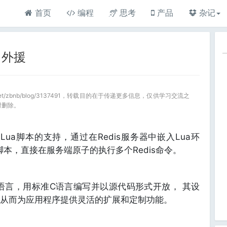
首页
编程
思考
产品
杂记
了外援
a.net/zbnb/blog/3137491，转载目的在于传递更多信息，仅供学习交流之
时删除。
Lua脚本的支持，通过在Redis服务器中嵌入Lua环
a脚本，直接在服务端原子的执行多个Redis命令。
语言，用标准C语言编写并以源代码形式开放， 其设
从而为应用程序提供灵活的扩展和定制功能。