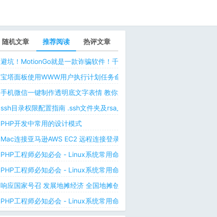
随机文章
推荐阅读
热评文章
避坑！MotionGo就是一款诈骗软件！千万不要用ChatPPT，浪费时间！
宝塔面板使用WWW用户执行计划任务命令 解决laravel日志权限问题 
手机微信一键制作透明底文字表情 教你如何让微信表情包背景为透明 自
ssh目录权限配置指南 .ssh文件夹及rsa_id.pub等文件正确权限规则
PHP开发中常用的设计模式
Mac连接亚马逊AWS EC2 远程连接登录不上去 有pem私钥文件依然要
PHP工程师必知必会 - Linux系统常用命令 - Linux中的网络管理命令（
PHP工程师必知必会 - Linux系统常用命令 - Linux中的网络管理命令（
响应国家号召 发展地摊经济 全国地摊创业经验微信交流群
PHP工程师必知必会 - Linux系统常用命令 - Linux 用户和用户组管理