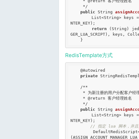
     *
 @return
 客户经理姓名

     */
public
 String 
assignAcc
        List<String> keys = Arrays.asList(CURRENT_ACCOUNT_MANAGER_KEY, COU
NTER_KEY);

return
 (String) jed
GER_LUA_SCRIPT), keys, Colle
    }
RedisTemplate方式
@Autowired
private
 StringRedisTempl
/**

     * 为新注册的用户分配客户经理

     *
 @return
 客户经理姓名

     */
public
 String 
assignAcc
        List<String> keys = Arrays.asList(CURRENT_ACCOUNT_MANAGER_KEY, COU
NTER_KEY);

// 指定 lua 脚本，并
        DefaultRedisS
(ASSIGN_ACCOUNT_MANAGER_LUA_