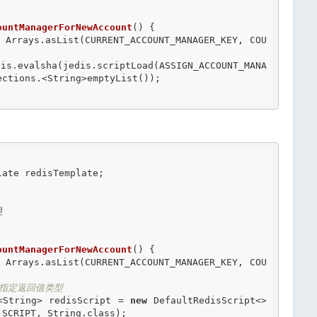
ountManagerForNewAccount
() {

is.evalsha(jedis.scriptLoad(ASSIGN_ACCOUNT_MANA
ctions.<String>emptyList());

ate redisTemplate;

ountManagerForNewAccount
() {

且指定返回值类型
cript<String> redisScript = 
new
 DefaultRedisScript<>
SCRIPT, String.class);
