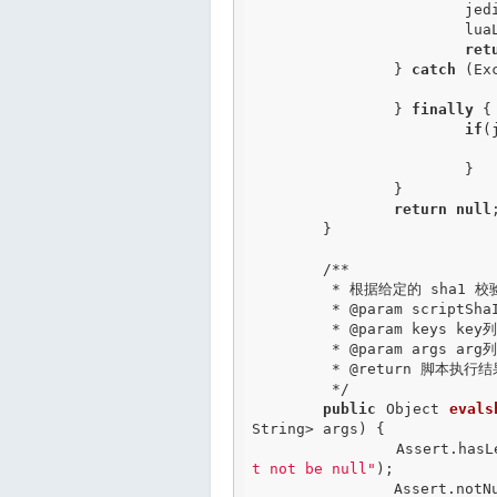
			jedis = jedisPool.getResource();

			luaLoad  = jedis.scriptLoad(script);

ret
		} 
catch
 (Ex
		} 
finally
 {

if
(
				jedis.close(
			}

		}

return
null
;
	}

/**

	 * 根据给定的 sha1 校验码，执行缓存在服务器中的脚本

	 *
 @param
 scriptSha
	 *
 @param
 keys key列
	 *
 @param
 args arg列
	 *
 @return
 脚本执行结果
	 */
public
 Object 
evals
String> args) {

		Assert.has
t not be null"
);

		Assert.not