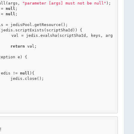
Null(args, 
"parameter [args] must not be null"
);

 = 
null
;

 = 
null
;

(jedis.scriptExists(scriptShaId)) {

ys, arg
return
 val;

ception e) {

jedis != 
null
){

);


