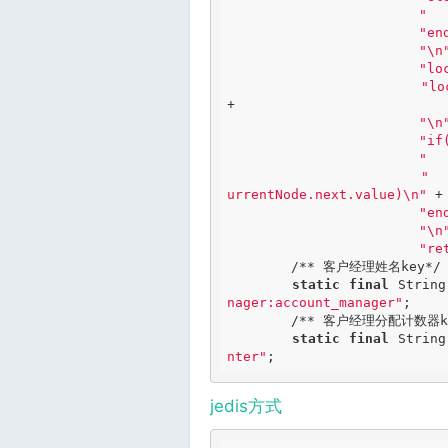
"  
"en
"\n
"lo
"lo
+

"\n
"if
"  
"  
urrentNode.next.value)\n"
 +

"en
"\n
"re
/** 客户经理姓名key*/
static
final
 String
nager:account_manager"
;

/** 客户经理分配计数器ke
static
final
 String
nter"
;
jedis方式