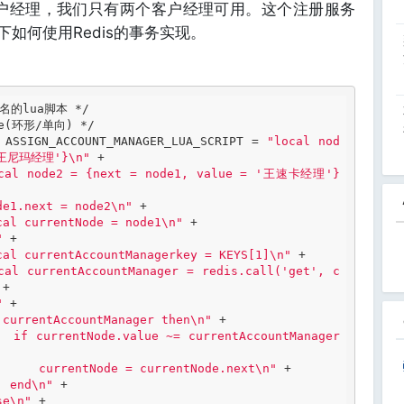
客户经理，我们只有两个客户经理可用。这个注册服务
如何使用Redis的事务实现。
的lua脚本 */
(环形/单向) */
 ASSIGN_ACCOUNT_MANAGER_LUA_SCRIPT = 
"local nod
 '王尼玛经理'}\n"
 +

cal node2 = {next = node1, value = '王速卡经理'}
de1.next = node2\n"
 +

cal currentNode = node1\n"
 +

"
 +

cal currentAccountManagerkey = KEYS[1]\n"
 +

cal currentAccountManager = redis.call('get', c
+

"
 +

 currentAccountManager then\n"
 +

  if currentNode.value ~= currentAccountManager 
      currentNode = currentNode.next\n"
 +

  end\n"
 +

se\n"
 +
