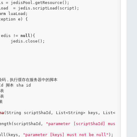
urn
 luaLoad;

ception e) {

jedis != 
null
){

);



Id 脚本 sha id

表

表



ha
(String scriptShaId, List<String> keys, List<
Length(scriptShaId, 
"parameter [scriptShaId] mus
Null(keys, 
"parameter [keys] must not be null"
);
