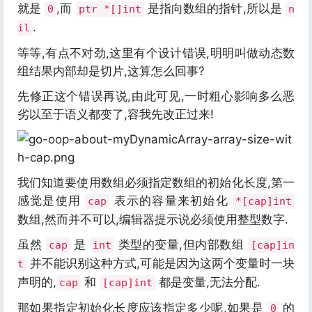
就是
,而
是指向数组的指针,所以是
0
ptr *[]int
n
.
il
等等,有点不对劲,这里有个设计错误,明明叫做动态数
组结果内部却是切片,这算怎么回事?
先修正这个错误再说,由此可见,一时粗心影响多么恶
劣以至于语义都变了,容我先改正过来!
我们知道要使用数组必须指定数组的初始化长度,第一
感觉是使用
表示的容量来初始化
cap
*[cap]int
数组,然而并不可以,编辑器提示说必须使用整型数字.
虽然
是
类型的变量,但内部数组
cap
int
[cap]in
并不能识别这种方式,可能是因为这两个变量时一块
t
声明的,
和
都是变量,无法分配.
cap
[cap]int
那如果指定初始化长度应该指定多少呢,如果是
的
0