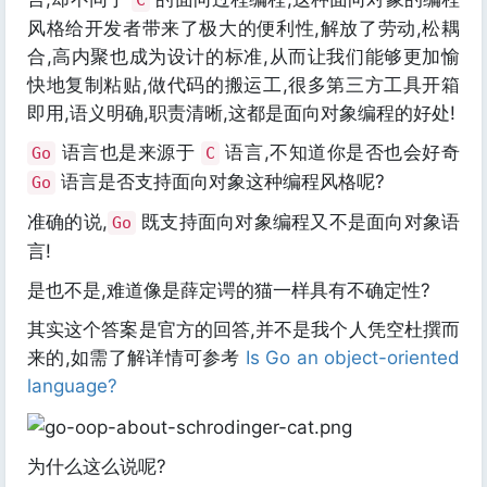
C
风格给开发者带来了极大的便利性,解放了劳动,松耦
合,高内聚也成为设计的标准,从而让我们能够更加愉
快地复制粘贴,做代码的搬运工,很多第三方工具开箱
即用,语义明确,职责清晰,这都是面向对象编程的好处!
语言也是来源于
语言,不知道你是否也会好奇
Go
C
语言是否支持面向对象这种编程风格呢?
Go
准确的说,
既支持面向对象编程又不是面向对象语
Go
言!
是也不是,难道像是薛定谔的猫一样具有不确定性?
其实这个答案是官方的回答,并不是我个人凭空杜撰而
来的,如需了解详情可参考
Is Go an object-oriented
language?
为什么这么说呢?