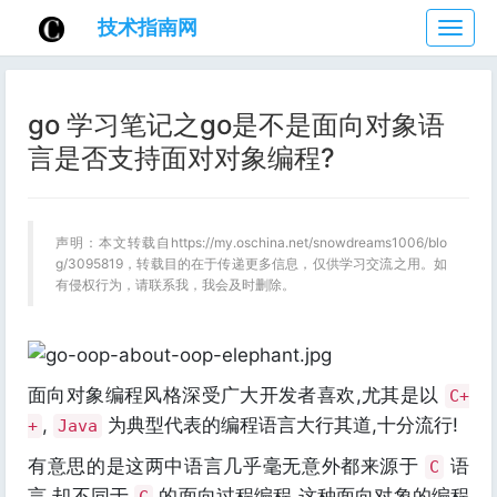
技术指南网
技
术
指
南
go 学习笔记之go是不是面向对象语
网
言是否支持面对对象编程?
声明：本文转载自https://my.oschina.net/snowdreams1006/blo
g/3095819，转载目的在于传递更多信息，仅供学习交流之用。如
有侵权行为，请联系我，我会及时删除。
面向对象编程风格深受广大开发者喜欢,尤其是以
C+
,
为典型代表的编程语言大行其道,十分流行!
+
Java
有意思的是这两中语言几乎毫无意外都来源于
语
C
言,却不同于
的面向过程编程,这种面向对象的编程