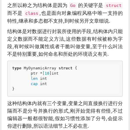
之所以称之为结构体是因为
的关键字是
Go
struct
而不是
,也是面向对象编程风格中唯一支持的
class
特性,继承和多态都不支持,到时候另开文章细说.
结构体是对数据进行封装所使用的手段,结构体内只能
定义数据而不能定义方法,这些数据有时候被称为字
段,有时候叫做属性或者干脆叫做变量,至于什么叫法
不是特别重要,如何命名和所处的环境语义有关.
type
 MyDynamicArray 
struct
 {

	ptr *
[10
]
int
len
int
cap
int
这种结构体内就有三个变量,变量之间直接换行进行分
隔而不是分号并换行的形式,刚开始觉得有些怪,不过
编辑器一般都很智能,假如习惯性添加了分号,会提示
你进行删除,所以语法细节上不必在意.