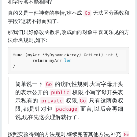
和字段名不能相同?
真的又是一件神奇的事情,难不成
无法区分函数和
Go
字段?这就不得而知了.
那我们只好修改函数名,改成面向对象中喜闻乐见的方
法命名规则,如下:
func
 (myArr *MyDynamicArray) GetLen() 
int
 {

return
 myArr.
len
简单说一下
的访问性规则,大写字母开头
Go
的表示公开的
权限,小写字母开头表
public
示私有的
权限,
只有这两类权
private
Go
限,都是针对包
而言,以后会再细
package
说,现在先这么理解就行了.
按照实验得到的方法规则,继续完善其他方法,补充
Ge