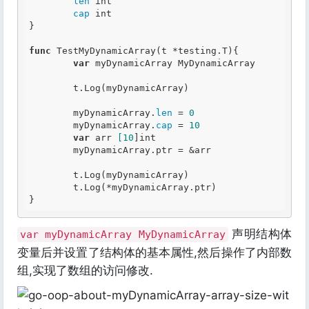
len
int
cap
int
}

func
 TestMyDynamicArray(t *testing.T){

var
 myDynamicArray MyDynamicArray

	t.Log(myDynamicArray)

	myDynamicArray.
len
 =
 0
	myDynamicArray.
cap
 =
 10
var
 arr 
[10
]
int
	myDynamicArray.ptr = &arr

	t.Log(myDynamicArray)

	t.Log(*myDynamicArray.ptr)

声明结构体
var myDynamicArray MyDynamicArray
变量后并设置了结构体的基本属性,然后操作了内部数
组,实现了数组的访问修改.