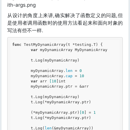
从设计的角度上来讲,确实解决了函数定义的问题,但
是使用者调用函数时的使用方法看起来和面向对象的
写法有些不一样.
func
 TestMyDynamicArray(t *testing.T) {

var
 myDynamicArray MyDynamicArray

	t.Log(myDynamicArray)

	myDynamicArray.
len
 =
 0
	myDynamicArray.
cap
 =
 10
var
 arr 
[10
]
int
	myDynamicArray.ptr = &arr

	t.Log(myDynamicArray)

	t.Log(*myDynamicArray.ptr)

	(*myDynamicArray.ptr)
[0
] =
 1
	t.Log(*myDynamicArray.ptr)

	t.Log(
len
(&myDynamicArray))
