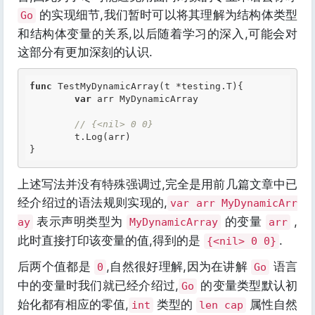
的实现细节,我们暂时可以将其理解为结构体类型
Go
和结构体变量的关系,以后随着学习的深入,可能会对
这部分有更加深刻的认识.
func
 TestMyDynamicArray(t *testing.T){

var
 arr MyDynamicArray

// {<nil> 0 0}
	t.Log(arr)

上述写法并没有特殊强调过,完全是用前几篇文章中已
经介绍过的语法规则实现的,
var arr MyDynamicArr
表示声明类型为
的变量
,
ay
MyDynamicArray
arr
此时直接打印该变量的值,得到的是
.
{<nil> 0 0}
后两个值都是
,自然很好理解,因为在讲解
语言
0
Go
中的变量时我们就已经介绍过,
的变量类型默认初
Go
始化都有相应的零值,
类型的
属性自然
int
len cap