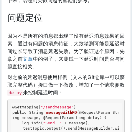
下来，给碰到类似问题的童鞋们参考。
问题定位
因为不是所有的消息都出现了没有延迟消息效果的因
素，通过有问题的消息特征，大致猜测可能是延迟时
间过长导致了消息延迟失败。为了验证这个原因，先
拿之前
文章
中的例子，来测试一下延迟时间是否与问
题直接相关。
对之前的延迟消息使用样例（文末的Git仓库中可以获
取完整代码）接口做一下微改，增加了一个请求参数
来控制延迟时间：
delay
@GetMapping
(
"/sendMessage"
public
 String 
messageWithMQ
(@RequestParam Str
ing message, @RequestParam Long delay) {

    log.info(
"Send: "
 + message);

    testTopic.output().send(MessageBuilder.wi