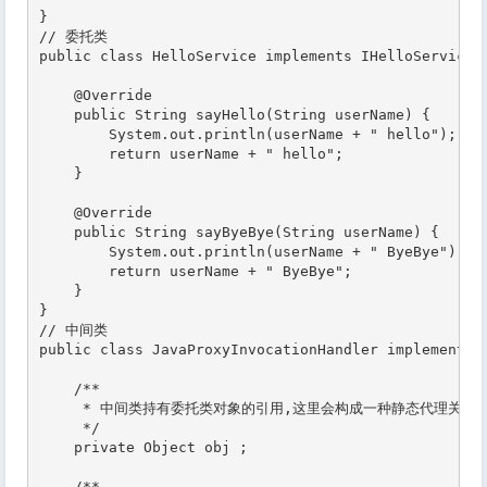
}

// 委托类

public class HelloService implements IHelloService {
    @Override

    public String sayHello(String userName) {

        System.out.println(userName + " hello");

        return userName + " hello";

    }

    @Override

    public String sayByeBye(String userName) {

        System.out.println(userName + " ByeBye");

        return userName + " ByeBye";

    }

}

// 中间类

public class JavaProxyInvocationHandler implements I
    /**

     * 中间类持有委托类对象的引用,这里会构成一种静态代理关系

     */

    private Object obj ;

    /**
