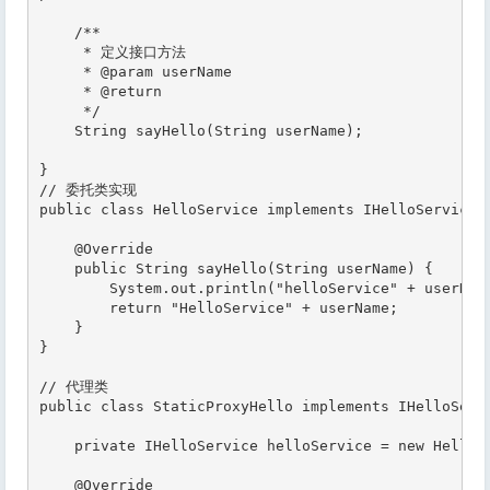
    /**

     * 定义接口方法

     * @param userName

     * @return

     */

    String sayHello(String userName);

}

// 委托类实现

public class HelloService implements IHelloService {
    @Override

    public String sayHello(String userName) {

        System.out.println("helloService" + userName
        return "HelloService" + userName;

    }

}

// 代理类

public class StaticProxyHello implements IHelloServi
    private IHelloService helloService = new HelloSe
    @Override
