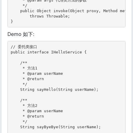
     * @param args 代理类方法的参数

     */

    public Object invoke(Object proxy, Method method
        throws Throwable;

}
Demo 如下:
// 委托类接口

public interface IHelloService {

    /**

     * 方法1

     * @param userName

     * @return

     */

    String sayHello(String userName);

    /**

     * 方法2

     * @param userName

     * @return

     */

    String sayByeBye(String userName);
