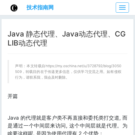
技术指南网
技
术
指
南
Java 静态代理、Java动态代理、CG
网
LIB动态代理
声明：本文转载自https://my.oschina.net/u/3728792/blog/3050
509，转载目的在于传递更多信息，仅供学习交流之用。如有侵权
行为，请联系我，我会及时删除。
开篇
Java 的代理就是客户类不再直接和委托类打交道, 而
是通过一个中间层来访问, 这个中间层就是代理。为
啥要这样呢, 是因为使用代理有 2 个优势：