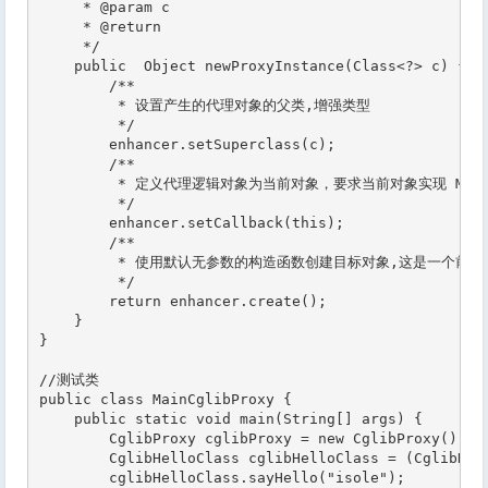
     * @param c

     * @return

     */

    public  Object newProxyInstance(Class<?> c) {

        /**

         * 设置产生的代理对象的父类,增强类型

         */

        enhancer.setSuperclass(c);

        /**

         * 定义代理逻辑对象为当前对象，要求当前对象实现 MethodI
         */

        enhancer.setCallback(this);

        /**

         * 使用默认无参数的构造函数创建目标对象,这是一个前
         */

        return enhancer.create();

    }

}

//测试类

public class MainCglibProxy {

    public static void main(String[] args) {

        CglibProxy cglibProxy = new CglibProxy();

        CglibHelloClass cglibHelloClass = (CglibHell
        cglibHelloClass.sayHello("isole");
