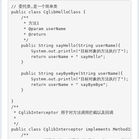
// 委托类,是一个简单类

public class CglibHelloClass {

    /**

     * 方法1

     * @param userName

     * @return

     */

    public String sayHello(String userName){

        System.out.println("目标对象的方法执行了");

        return userName + " sayHello";

    }

    public String sayByeBye(String userName){

        System.out.println("目标对象的方法执行了");

        return userName + " sayByeBye";

    }

}

/**

 * CglibInterceptor 用于对方法调用拦截以及回调

 *

 */

public class CglibInterceptor implements MethodInter
    /**
