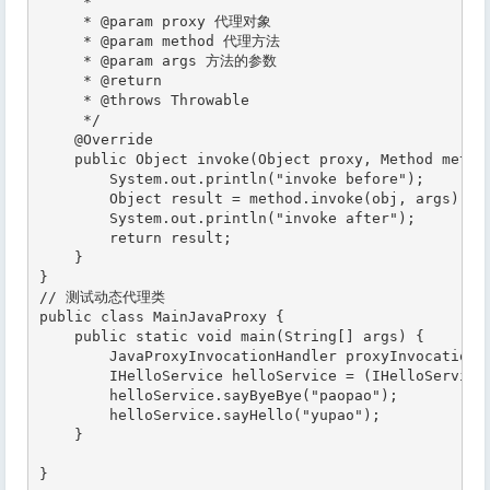
     *

     * @param proxy 代理对象

     * @param method 代理方法

     * @param args 方法的参数

     * @return

     * @throws Throwable

     */

    @Override

    public Object invoke(Object proxy, Method method
        System.out.println("invoke before");

        Object result = method.invoke(obj, args);

        System.out.println("invoke after");

        return result;

    }

}

// 测试动态代理类

public class MainJavaProxy {

    public static void main(String[] args) {

        JavaProxyInvocationHandler proxyInvocationHa
        IHelloService helloService = (IHelloService)
        helloService.sayByeBye("paopao");

        helloService.sayHello("yupao");

    }

}