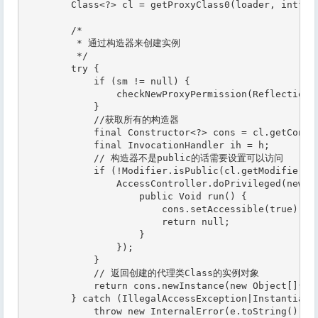
        Class<?> cl = getProxyClass0(loader, intfs);
        /*

         * 通过构造器来创建实例

         */

        try {

            if (sm != null) {

                checkNewProxyPermission(Reflection.g
            }

            //获取所有的构造器

            final Constructor<?> cons = cl.getConstr
            final InvocationHandler ih = h;

            // 构造器不是public的话需要设置可以访问

            if (!Modifier.isPublic(cl.getModifiers()
                AccessController.doPrivileged(new Pr
                    public Void run() {

                        cons.setAccessible(true);

                        return null;

                    }

                });

            }

            // 返回创建的代理类Class的实例对象

            return cons.newInstance(new Object[]{h})
        } catch (IllegalAccessException|Instantiatio
            throw new InternalError(e.toString(), e)