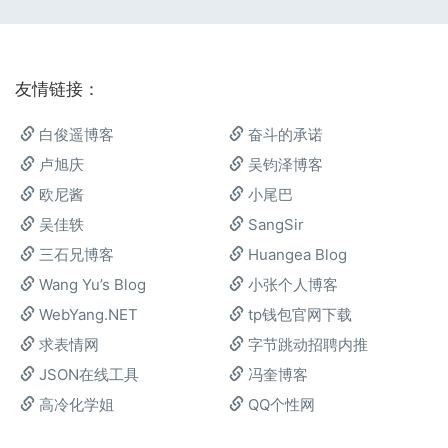
友情链接：
白俊遥博客
奋斗的承诺
卢旭庆
吴钧泽博客
欧尼酱
小尾巴
吴佳轶
SangSir
三石兄博客
Huangea Blog
Wang Yu’s Blog
小张个人博客
WebYang.NET
tp钱包官网下载
求表情网
字节跳动招聘内推
JSON在线工具
冯奎博客
高冷化学姐
QQ个性网