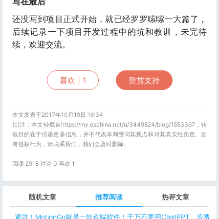
写在最后
还没写到项目正式开始，就已经罗罗嗦嗦一大篇了，
后续记录一下项目开发过程中的坑和教训，未完待
续，欢迎交流。
喜欢 |
1
赞赏支持
本文发表于2017年10月19日 16:34
(c)注：本文转载自https://my.oschina.net/u/3449824/blog/1553367，转
载目的在于传递更多信息，并不代表本网赞同其观点和对其真实性负责。如
有侵权行为，请联系我们，我们会及时删除.
阅读 2918 讨论 0 喜欢
1
随机文章
推荐阅读
热评文章
避坑！MotionGo就是一款诈骗软件！千万不要用ChatPPT，浪费