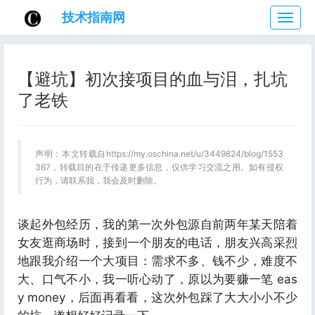
技术指南网
技
术
指
南
【避坑】初次接项目的血与泪，扎坑
网
了老铁
声明：本文转载自https://my.oschina.net/u/3449824/blog/1553
367，转载目的在于传递更多信息，仅供学习交流之用。如有侵权
行为，请联系我，我会及时删除。
谈起外包经历，我的第一次外包源自前两年某天陪着
女友逛商场时，接到一个朋友的电话，朋友兴高采烈
地跟我介绍一个大项目：需求不多、钱不少，难度不
大、口气不小，我一听心动了，原以为要赚一笔 eas
y money，后面再看看，这次外包踩了大大小小不少