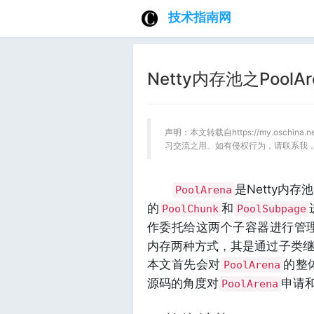
技术指南网
Netty内存池之PoolA
声明：本文转载自https://my.oschina
习交流之用。如有侵权行为，请联系我
是Netty内
PoolArena
的
和
PoolChunk
PoolSubpage
作委托给这两个子容器进行管
内存两种方式，其是通过子类
本文首先会对
的整
PoolArena
源码的角度对
申请
PoolArena