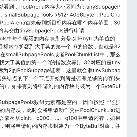
，PoolArena内存大小区间为：tinySubpageP
，smallSubpagePools->512~4096byte，PoolChu
16M。PoolArena首先会判断目标内存在哪个内存范围，30
将其交由tinySubpagePools进行申请；
ePools中每个等级的内存块划分是以16byte为单位的，
a会将目标内存扩容到大于其的第一个16的倍数，也就是32
allSubpagePools或者PoolChunkList中，那么
大于其值的第一个2的指数次幂)。32对应的是tiny
下标为2的PoolSubpage链表，这里就会取tinySubpag
然后从其头结点的下一个节点开始判断是否有足够的内存(头
)，如果有则将申请到的内存块封装为一个ByteBuf
SubpagePools数组元素都是空的，因而按照上述步
内存块，此时会将申请动作交由PoolChunkList进
先会依次从qInit、q000、…、q100中申请内存，如果
则将申请到的内存块封装为一个ByteBuf对象，并