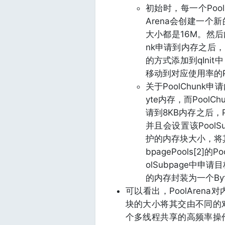
初始时，每一个PoolC
Arena会创建一个新的
大小都是16M。然后内
nk申请到内存之后，P
的方式添加到qInit中
移动到对应使用率的Poo
关于PoolChun
yte内存，而PoolC
请到8KB内存之后，Po
并且会设置该PoolS
护的内存块大小，将其放到
bpagePools[2
olSubpage中申
的内存封装为一个Byt
可以看出，PoolAre
块的大小将其交由不同的
个多线程共享的高频率操