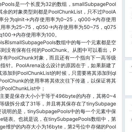
ePools是一个长度为32的数组，smallSubpagePool
的对象类型则都是PoolChunkList，只不过PoolA
分为qInit->内存使用率为0~25，q000->内存使用
使用率为25~75，q050->内存使用率为50~75，q075
q100->内存使用率为100。
ools和smallSubpagePools数组中的每一个元素都是空
t内部则没有保有任何的PoolChunk。从图中可以看出，P
内部保存有PoolChunk对象，而且还有一个指向下一高等级
st的指针。PoolArena这么设计的原因在于，如果新建了
其添加到PoolChunkList的时候，只需要将其添加到qI
PoolChunk的使用率将其依次往下传递，以保证将其
lChunkList中；
s数组中主要是保存大小小于等于496byte的内存，其将0~4
个等级拆分成了31等，并且将其保存在了tinySubpage
要说明的是，tinySubpagePools中的每一个元素中保
ge链表。也就是说，在tinySubpagePools数组中，第
age维护的内存大小为16byte，第2号位中存储的Pool