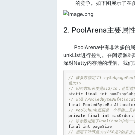
的竞争。如下图展示了在多次
2. PoolArena主要
PoolArena中有非常多的属性值
unkList进行控制。在阅读
深对Netty内存池的理解。我们
// 该参数指定了tinySubpageP
值为16，
// 因而数组长度是512/16，也即这里
static
final
int
 numTinySub
// 记录了PooledByteBufAlloc
final
// PoolChunk底层是一个平衡
private
final
int
// 该参数指定了PoolChunk中
final
int
// 指定了叶节点大小8KB是2的多