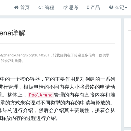
首页
编程
思考
产品
杂记
rena详解
.net/zhangxufeng/blog/3040201，转载目的在于传递更多信息，仅供学
，我会及时删除。
存池中的一个核心容器，它的主要作用是对创建的一系列
进行管理，根据申请的不同内存大小将最终的申请动
理。整体上，
管理的内存有直接内存和堆
PoolArena
继承的方式来实现对不同类型的内存的申请与释放的。
体结构进行介绍，然后会介绍其主要属性，接着会从
和释放内存的过程进行介绍。