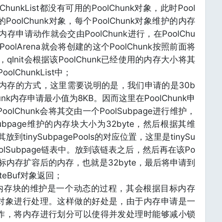
hunkList都没有可用的PoolChunk对象，此时Pool
PoolChunk对象，每个PoolChunk对象维护的内存
存申请动作就会交由PoolChunk进行，在PoolChu
oolArena就会将创建的这个PoolChunk按照前面将
，qInit会根据该PoolChunk已经使用的内存大小将其
lChunkList中；
k申请内存的方式，这里需要说明的是，我们申请的是30b
hunk内存申请最小值为8KB。因而这里在PoolChunk申
olChunk会将其交由一个PoolSubpage进行维护，
ubpage维护的内存块大小为32byte，然后根据其维
tinySubpagePools的对应位置，这里是tinySu
]的PoolSubpage链表中。放到该链表之后，然后再在该Po
请目标内存扩容后的内存，也就是32byte，最后将申请到
eBuf对象返回；
na对内存块的维护是一个动态的过程，其会根据目标内存
对象进行处理。这样做的好处是，由于内存申请是一
作，将内存进行划分可以使得并发处理时能够减小锁