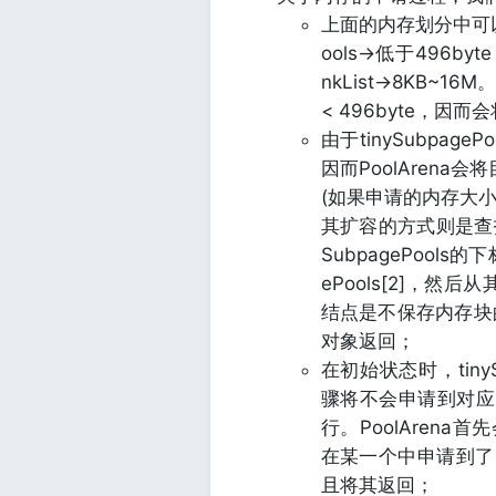
上面的内存划分中可以看到
ools->低于496byte
nkList->8KB~
< 496byte，因而会
由于tinySubpag
因而PoolAren
(如果申请的内存大小在sm
其扩容的方式则是查找
SubpagePools的
ePools[2]，
结点是不保存内存块的
对象返回；
在初始状态时，tiny
骤将不会申请到对应的
行。PoolArena首
在某一个中申请到了，
且将其返回；