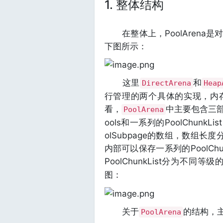
1. 整体结构
在整体上，PoolArena
下图所示：
这里
和
DirectArena
Heap
行管理的两个具体的实现，内存的
看，
中主要包含三部分子
PoolArena
ools和一系列的PoolChunkList。
olSubpage的数组，数组长度分
内部可以保存一系列的PoolCh
PoolChunkList分为不同
图：
关于
的结构，
PoolArena