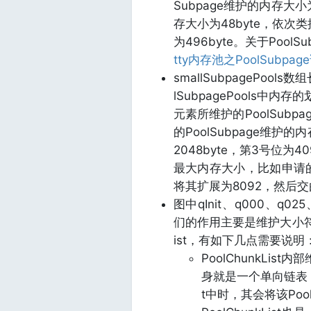
Subpage维护的内存大小为
存大小为48byte，依次类
为496byte。关于Poo
tty内存池之PoolSubpag
smallSubpagePool
lSubpagePools
元素所维护的PoolSub
的PoolSubpage维护的
2048byte，第3号位
最大内存大小，比如申请的内存大
将其扩展为8092，然后交由
图中qInit、q000、q025
们的作用主要是维护大小符合当
ist，有如下几点需要说明
PoolChunkList
身就是一个单向链表，当有
t中时，其会将该Poo