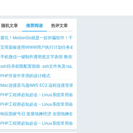
随机文章
推荐阅读
热评文章
避坑！MotionGo就是一款诈骗软件！千万不要用ChatPPT，浪费时间！
宝塔面板使用WWW用户执行计划任务命令 解决laravel日志权限问题 
手机微信一键制作透明底文字表情 教你如何让微信表情包背景为透明 自
ssh目录权限配置指南 .ssh文件夹及rsa_id.pub等文件正确权限规则
PHP开发中常用的设计模式
Mac连接亚马逊AWS EC2 远程连接登录不上去 有pem私钥文件依然要
PHP工程师必知必会 - Linux系统常用命令 - Linux中的网络管理命令（
PHP工程师必知必会 - Linux系统常用命令 - Linux中的网络管理命令（
响应国家号召 发展地摊经济 全国地摊创业经验微信交流群
PHP工程师必知必会 - Linux系统常用命令 - Linux 用户和用户组管理