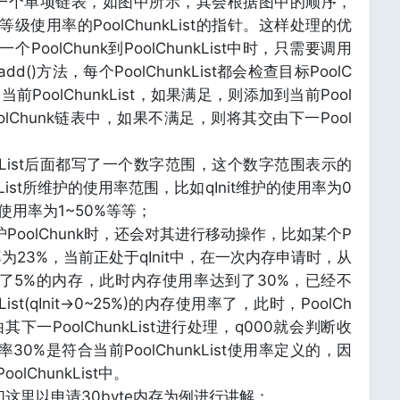
ist也是一个单项链表，如图中所示，其会根据图中的顺序，
级使用率的PoolChunkList的指针。这样处理的优
oolChunk到PoolChunkList中时，只需要调用
dd()方法，每个PoolChunkList都会检查目标PoolC
前PoolChunkList，如果满足，则添加到当前Pool
PoolChunk链表中，如果不满足，则将其交由下一Pool
unkList后面都写了一个数字范围，这个数字范围表示的
kList所维护的使用率范围，比如qInit维护的使用率为0
的使用率为1~50%等等；
t在维护PoolChunk时，还会对其进行移动操作，比如某个P
用率为23%，当前正处于qInit中，在一次内存申请时，从
中申请了5%的内存，此时内存使用率达到了30%，已经不
List(qInit->0~25%)的内存使用率了，此时，PoolCh
由其下一PoolChunkList进行处理，q000就会判断收
用率30%是符合当前PoolChunkList使用率定义的，因
lChunkList中。
这里以申请30byte内存为例进行讲解：