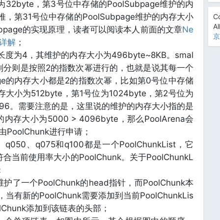
32byte，第3号位中存储的PoolSubpage维护的内
推，第31号位中存储的PoolSubpage维护的内存大小
Co
Al
lSubpage的实现原理，读者可以阅读本人前面的文章
Ne
京
e详解
；
s数组长度为4，其维护的内存大小为496byte~8KB。smal
中内存的划分则是按照2的指数次幂进行的，也就是说其每一个
page的内存大小都是2的指数次幂，比如第0号位中存储
内存大小为512byte，第1号位为1024byte，第2号位为
为4096。需要注意的是，这里说的维护的内存大小指的是
小为5000 > 4096byte，那么PoolArena会
PoolChunk进行申请；
、q050、q075和q100都是一个PoolChunkList，它
前使用率大小的PoolChunk。关于PoolChunkL
：
内部维护了一个PoolChunk的head指针，而PoolChunk本
新的PoolChunk需要添加到当前PoolChunkLis
lChunk添加到该链表的头部；