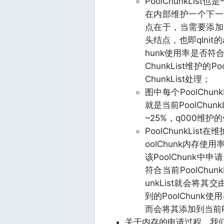
PoolChunkL
在内部维护一个下一等
点在于，当需要添加一个P
头结点，也即qInit的a
hunk使用率是否符合当
ChunkList维护的
ChunkList处理；
图中每个PoolCh
就是当前PoolChun
~25%，q000维护
PoolChunkLis
oolChunk内存使
该PoolChunk
符合当前PoolChunk
unkList就会将其交
到的PoolChunk使
而会将其添加到当前Poo
关于内存的申请过程，我们