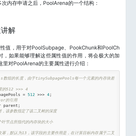
内存申请之后，PoolArena的一个结构：
属性讲解
，用于对PoolSubpage、PookChunk和PoolCh
源码时，如果能够理解这些属性值的作用，将会极大的加
这里对PoolArena的主要属性进行介绍：
ools数组的长度，由于tinySubpagePools每一个元素的内存块差
的512 >>> 4
pagePools = 
512
 >>> 
4
ator的引用
二叉树，该参数指定了该二叉树的深度
每一个叶节点所指代的内存块的大小
少次幂，默认为13，该字段的主要作用是，在计算目标内存属于二叉