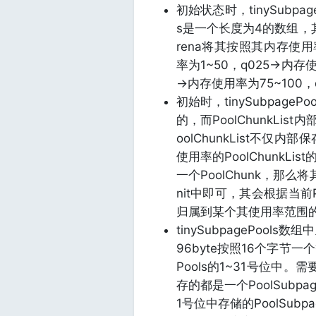
初始状态时，tinySubpag
s是一个长度为4的数组，其余
rena将其按照其内存使用率
率为1~50，q025->内存
->内存使用率为75~100，
初始时，tinySubpageP
的，而PoolChunkLis
oolChunkList不仅
使用率的PoolChunkLi
一个PoolChunk，那么将
nit中即可，其会根据当前
归属到某个其使用率范围的Poo
tinySubpagePool
96byte按照16个字节一
Pools的1~31号位中。需
存的都是一个PoolSubpa
1号位中存储的PoolSubp