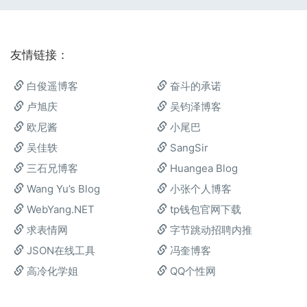
友情链接：
白俊遥博客
奋斗的承诺
卢旭庆
吴钧泽博客
欧尼酱
小尾巴
吴佳轶
SangSir
三石兄博客
Huangea Blog
Wang Yu’s Blog
小张个人博客
WebYang.NET
tp钱包官网下载
求表情网
字节跳动招聘内推
JSON在线工具
冯奎博客
高冷化学姐
QQ个性网