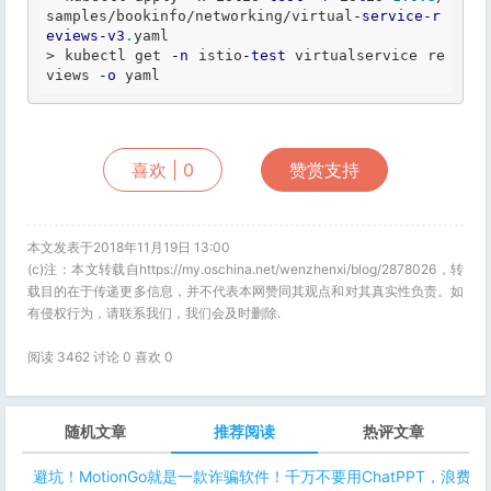
samples/bookinfo/networking/virtual
-service
-r
eviews
-v3
.
>
 kubectl get 
-n
 istio
-test
 virtualservice re
views 
-o
喜欢 |
0
赞赏支持
本文发表于2018年11月19日 13:00
(c)注：本文转载自https://my.oschina.net/wenzhenxi/blog/2878026，转
载目的在于传递更多信息，并不代表本网赞同其观点和对其真实性负责。如
有侵权行为，请联系我们，我们会及时删除.
阅读 3462 讨论 0 喜欢
0
随机文章
推荐阅读
热评文章
避坑！MotionGo就是一款诈骗软件！千万不要用ChatPPT，浪费