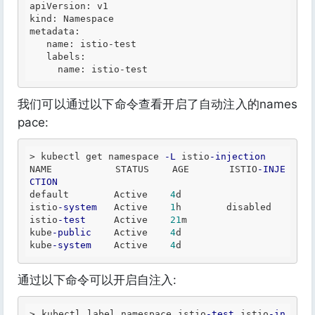
apiVersion:
kind:
metadata:
   name: istio-test

   labels:

我们可以通过以下命令查看开启了自动注入的names
pace:
>
 kubectl get namespace 
-L
 istio
-injection
NAME           STATUS    AGE       ISTIO
-INJE
CTION
default        Active    
4
d        

istio
-system
   Active    
1
h        disabled

istio
-test
     Active    
21
m      

kube
-public
    Active    
4
d        

kube
-system
    Active    
4
通过以下命令可以开启自注入:
>
 kubectl label namespace istio
-test
 istio
-in