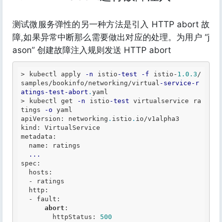
测试微服务弹性的另一种方法是引入 HTTP abort 故
障,如果异常中断那么需要做出对应的处理。为用户 “j
ason” 创建故障注入规则发送 HTTP abort
>
 kubectl apply 
-n
 istio
-test
-f
 istio
-
1.0
.3
/
samples/bookinfo/networking/virtual
-service
-r
atings
-test
-abort
.
>
 kubectl get 
-n
 istio
-test
 virtualservice ra
tings 
-o
 yaml

apiVersion: networking
.
istio
.
io/v1alpha3

kind: VirtualService

metadata:

  name: ratings

...
spec:

  hosts:

-
 ratings

  http:

-
 fault:

abort
:

        httpStatus: 
500