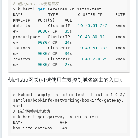
# 确认service创建成功
> kubectl 
get
 services -n istio-test

NAME          TYPE        CLUSTER-IP     EXTE
RNAL-IP   PORT(S)    AGE

details       ClusterIP   
10.43
.31
.242
   <
non
e
>        
9080
/TCP   
35
s

productpage   ClusterIP   
10.43
.80
.92
    <
non
e
>        
9080
/TCP   
24
s

ratings       ClusterIP   
10.43
.51
.233
   <
non
e
>        
9080
/TCP   
34
s

reviews       ClusterIP   
10.43
.220
.25
   <
non
e
>        
9080
/TCP   
27
创建Istio网关(可选使用主要控制域名路由的入口):
> kubectl apply -n istio-test -f istio-1.0.3/
samples/bookinfo/networking/bookinfo-gateway.
yaml
# 确定网关创建成功
> kubectl get gateway -n istio-test
NAME               AGE
