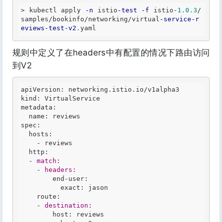
>
 kubectl apply 
-n
 istio
-test
-f
 istio
-
1.0
.3
/
samples/bookinfo/networking/virtual
-service
-r
eviews
-test
-v2
.
规则中定义了在headers中有配置的情况下路由访问
到V2
apiVersion: networking.istio.io/v1alpha3

kind: VirtualService

metadata:

  name: reviews

spec:

  hosts:

    -
  http:

  -
match:
    -
headers:
        end-user:

          exact: jason

    route:

    -
destination:
        host: reviews
