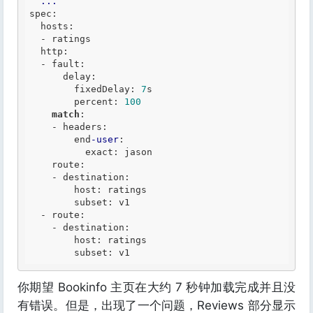
...
spec:

  hosts:

-
 ratings

  http:

-
 fault:

      delay:

        fixedDelay: 
7
s

        percent: 
100
match
:

-
 headers:

        end
-user
:

          exact: jason

    route:

-
 destination:

        host: ratings

        subset: v1

-
 route:

-
 destination:

        host: ratings

你期望 Bookinfo 主页在大约 7 秒钟加载完成并且没
有错误。但是，出现了一个问题，Reviews 部分显示