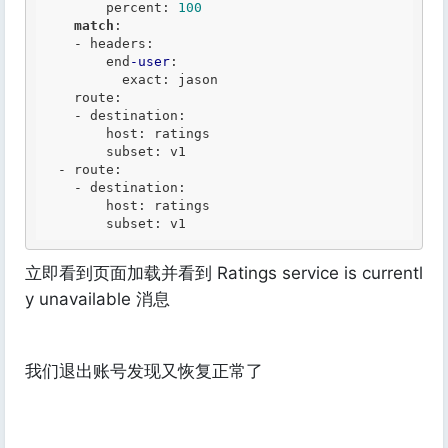
        percent: 
100
match
:

-
 headers:

        end
-user
:

          exact: jason

    route:

-
 destination:

        host: ratings

        subset: v1

-
 route:

-
 destination:

        host: ratings

立即看到页面加载并看到 Ratings service is currentl
y unavailable 消息
我们退出账号发现又恢复正常了