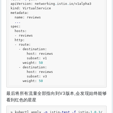
apiVersion: networking
.
istio
.
io/v1alpha3

kind: VirtualService

metadata:

  name: reviews

...
spec:

  hosts:

-
 reviews

  http:

-
 route:

-
 destination:

        host: reviews

        subset: v1

      weight: 
50
-
 destination:

        host: reviews

        subset: v3

      weight: 
50
最后将所有流量全部指向到V3版本,会发现始终能够
看到红色的星星
>
 kubectl apply 
-n
 istio
-test
-f
 istio
-
1.0
.3
/