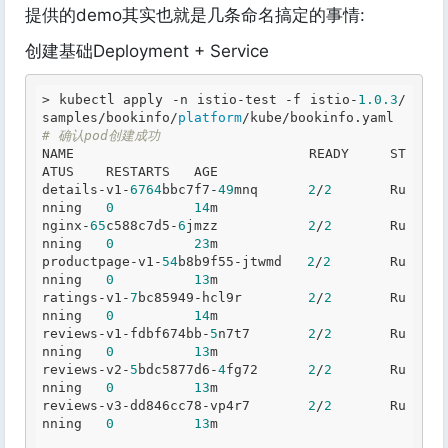
提供的demo其实也就是几条命名搞定的事情:
创建基础Deployment + Service
> kubectl apply -n istio-test -f istio-
1.0
.3
/
samples/bookinfo/
platform
# 确认pod创建成功
NAME                             READY     ST
ATUS    RESTARTS   AGE

details-v1-
6764
bbc7f7-
49
mnq      
2
/
2
       Ru
nning   
0
14
m

nginx-
65
c588c7d5-
6
jmzz           
2
/
2
       Ru
nning   
0
23
m

productpage-v1-
54
b8b9f55-jtwmd   
2
/
2
       Ru
nning   
0
13
m

ratings-v1-
7
bc85949-hcl9r        
2
/
2
       Ru
nning   
0
14
m

reviews-v1-fdbf674bb-
5
n7t7       
2
/
2
       Ru
nning   
0
13
m

reviews-v2-
5
bdc5877d6-
4
fg72      
2
/
2
       Ru
nning   
0
13
m

reviews-v3-dd846cc78-vp4r7       
2
/
2
       Ru
nning   
0
13
m
