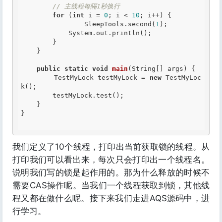
// 主线程每隔1秒换行
for
 (
int
 i = 
0
; i < 
10
; i++) {

        	SleepTools.second(
1
);

            System.out.println();

        }

    }

public
static
void
main
(String[] args) {

        TestMyLock testMyLock = 
new
 TestMyLoc
k();

        testMyLock.test();

    }

}

我们定义了10个线程，打印出当前获取锁的线程。从
打印我们可以看出来，每次只会打印出一个线程名。
说明我们写的锁是起作用的。那为什么释放的时候不
需要CAS操作呢。当我们一个线程获取到锁，其他线
程又都在做什么呢。接下来我们走进AQS源码中，进
行学习。