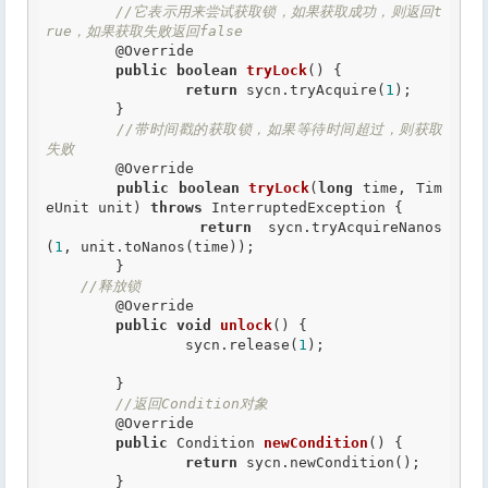
//它表示用来尝试获取锁，如果获取成功，则返回t
rue，如果获取失败返回false
@Override
public
boolean
tryLock
() {

return
 sycn.tryAcquire(
1
);

	}

//带时间戳的获取锁，如果等待时间超过，则获取
失败
@Override
public
boolean
tryLock
(
long
 time, Tim
eUnit unit) 
throws
 InterruptedException {

return
 sycn.tryAcquireNanos
(
1
, unit.toNanos(time));

	}

//释放锁
@Override
public
void
unlock
() {

		sycn.release(
1
);

	}

//返回Condition对象
@Override
public
 Condition 
newCondition
() {

return
 sycn.newCondition();

	}
