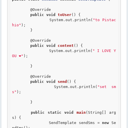
@Override
public
void
toUser
() {

		System.out.println(
"to Pistac
hio"
);

	}

@Override
public
void
content
() {

		System.out.println(
" I LOVE Y
OU ❤"
);

	}

@Override
public
void
send
() {

		System.out.println(
"set sm
s"
);

	}

public
static
void
main
(String[] arg
s) {

		SendTemplate sendSms = 
new
 Se
ndSms();
