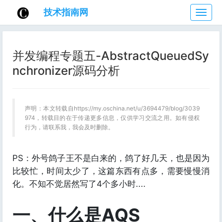
技术指南网
技
术
指
南
并发编程专题五-AbstractQueuedSy
网
nchronizer源码分析
声明：本文转载自https://my.oschina.net/u/3694479/blog/3039
974，转载目的在于传递更多信息，仅供学习交流之用。如有侵权
行为，请联系我，我会及时删除。
PS：外号鸽子王不是白来的，鸽了好几天，也是因为
比较忙，时间太少了，这篇东西有点多，需要慢慢消
化。不知不觉居然写了4个多小时....
一、什么是AQS