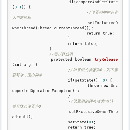
if
(compareAndSetState
(
0
,
1
)) {

//设置锁的拥有者
为当前线程
				setExclusiveO
wnerThread(Thread.currentThread());

return
true
;

			}

return
false
;

		}

//尝试释放锁
protected
boolean
tryRelease
(
int
 arg) {

//如果锁的状态为0，则不需
要释放，抛出异常
if
(getState()==
0
) {

throw
new
 Uns
upportedOperationException();

			}

//设置锁的拥有者为null，
并且状态设置为0
			setExclusiveOwnerThre
ad(
null
);

			setState(
0
);

return
true
;
