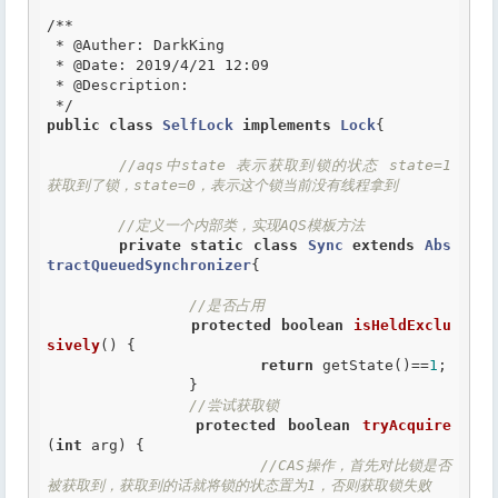
/**

 *
 @Auther
: DarkKing

 *
 @Date
: 2019/4/21 12:09

 *
 @Description
:

 */
public
class
SelfLock
implements
Lock
{
//aqs中state 表示获取到锁的状态 state=1 
获取到了锁，state=0，表示这个锁当前没有线程拿到
//定义一个内部类，实现AQS模板方法
private
static
class
Sync
extends
Abs
tractQueuedSynchronizer
{
//是否占用
protected
boolean
isHeldExclu
sively
() {

return
 getState()==
1
;

		}

//尝试获取锁
protected
boolean
tryAcquire
(
int
 arg) {

//CAS操作，首先对比锁是否
被获取到，获取到的话就将锁的状态置为1，否则获取锁失败