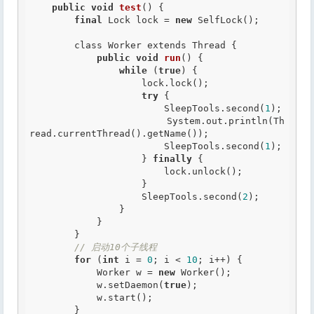
public
void
test
() {

final
 Lock lock = 
new
 SelfLock();

        class Worker extends Thread {

public
void
run
() {

while
 (
true
) {

                    lock.lock();

try
 {

                    	SleepTools.second(
1
);

                        System.out.println(Th
read.currentThread().getName());

                        SleepTools.second(
1
);

                    } 
finally
 {

                        lock.unlock();

                    }

                    SleepTools.second(
2
);

                }

            }

        }

// 启动10个子线程
for
 (
int
 i = 
0
; i < 
10
; i++) {

            Worker w = 
new
 Worker();

            w.setDaemon(
true
);

            w.start();

        }
