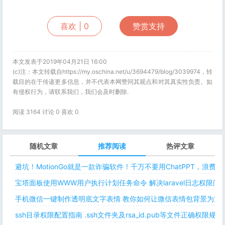
喜欢 |
0
赞赏支持
本文发表于2019年04月21日 16:00
(c)注：本文转载自https://my.oschina.net/u/3694479/blog/3039974，转
载目的在于传递更多信息，并不代表本网赞同其观点和对其真实性负责。如
有侵权行为，请联系我们，我们会及时删除.
阅读 3164 讨论 0 喜欢
0
随机文章
推荐阅读
热评文章
避坑！MotionGo就是一款诈骗软件！千万不要用ChatPPT，浪费
宝塔面板使用WWW用户执行计划任务命令 解决laravel日志权限
手机微信一键制作透明底文字表情 教你如何让微信表情包背景为透明
ssh目录权限配置指南 .ssh文件夹及rsa_id.pub等文件正确权限规则