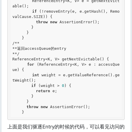
        ReferenceEntry<K, V> e = getNextEvict
able();

if
 (!removeEntry(e, e.getHash(), Remo
valCause.SIZE)) {

throw
new
 AssertionError();

        }

      }

/**

**返回accessQueue的entry

**/
ReferenceEntry<K, V> getNextEvictable() {

for
 (ReferenceEntry<K, V> e : accessQue
ue) {

int
 weight = e.getValueReference().ge
tWeight();

if
 (weight > 
0
) {

return
 e;

        }

      }

throw
new
 AssertionError();

上面是我们驱逐Entry的时候的代码，可以看见访问的