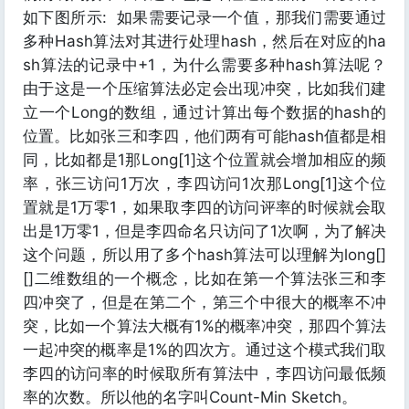
如下图所示:
如果需要记录一个值，那我们需要通过
多种Hash算法对其进行处理hash，然后在对应的ha
sh算法的记录中+1，为什么需要多种hash算法呢？
由于这是一个压缩算法必定会出现冲突，比如我们建
立一个Long的数组，通过计算出每个数据的hash的
位置。比如张三和李四，他们两有可能hash值都是相
同，比如都是1那Long[1]这个位置就会增加相应的频
率，张三访问1万次，李四访问1次那Long[1]这个位
置就是1万零1，如果取李四的访问评率的时候就会取
出是1万零1，但是李四命名只访问了1次啊，为了解决
这个问题，所以用了多个hash算法可以理解为long[]
[]二维数组的一个概念，比如在第一个算法张三和李
四冲突了，但是在第二个，第三个中很大的概率不冲
突，比如一个算法大概有1%的概率冲突，那四个算法
一起冲突的概率是1%的四次方。通过这个模式我们取
李四的访问率的时候取所有算法中，李四访问最低频
率的次数。所以他的名字叫Count-Min Sketch。