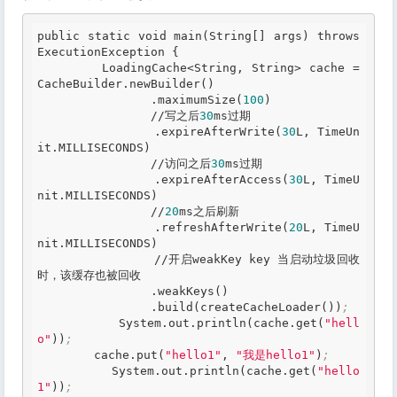
public static void main(String[] args) throws 
ExecutionException {

        LoadingCache<String, String> cache = 
CacheBuilder
.newBuilder
()

.maximumSize
(
100
)

                //写之后
30
ms过期

.expireAfterWrite
(
30
L, TimeUn
it
.MILLISECONDS
)

                //访问之后
30
ms过期

.expireAfterAccess
(
30
L, TimeU
nit
.MILLISECONDS
)

                //
20
ms之后刷新

.refreshAfterWrite
(
20
L, TimeU
nit
.MILLISECONDS
)

                //开启weakKey key 当启动垃圾回收
时，该缓存也被回收

.weakKeys
()

.build
(createCacheLoader())
;
        System
.out
.println
(cache
.get
(
"hell
o"
))
;
        cache
.put
(
"hello1"
, 
"我是hello1"
)
;
        System
.out
.println
(cache
.get
(
"hello
1"
))
;