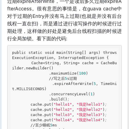
过期expireAfterWrite，一个是读后多久过期expireA
fterAccess。很有意思的事情是，在guava cache中
对于过期的Entry并没有马上过期(也就是并没有后台
线程一直在扫)，而是通过进行读写操作的时候进行过
期处理，这样做的好处是避免后台线程扫描的时候进
行全局加锁。看下面的代码:
public static void main(String[] args) throws 
ExecutionException, InterruptedException {

        Cache<String, String> cache = CacheBu
ilder
.newBuilder
()

.maximumSize
(
100
)

                //写之后
5
s过期

.expireAfterWrite
(
5
, TimeUni
t
.MILLISECONDS
)

.concurrencyLevel
(
1
)

.build
()
;
        cache
.put
(
"hello1"
, 
"我是hello1"
)
;
        cache
.put
(
"hello2"
, 
"我是hello2"
)
;
        cache
.put
(
"hello3"
, 
"我是hello3"
)
;
        cache
.put
(
"hello4"
, 
"我是hello4"
)
;
        //至少睡眠
5
ms
