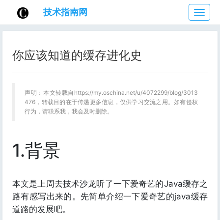
技术指南网
技
术
指
南
你应该知道的缓存进化史
网
声明：本文转载自https://my.oschina.net/u/4072299/blog/3013
476，转载目的在于传递更多信息，仅供学习交流之用。如有侵权
行为，请联系我，我会及时删除。
1.背景
本文是上周去技术沙龙听了一下爱奇艺的Java缓存之
路有感写出来的。先简单介绍一下爱奇艺的java缓存
道路的发展吧。