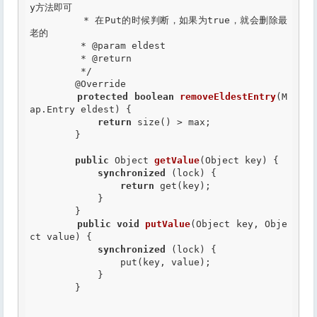
y方法即可

         * 在Put的时候判断，如果为true，就会删除最
老的

         *
 @param
 eldest

         *
 @return
         */
@Override
protected
boolean
removeEldestEntry
(M
ap.Entry eldest) {

return
 size() > max;

        }

public
 Object 
getValue
(Object key) {

synchronized
 (lock) {

return
 get(key);

            }

        }

public
void
putValue
(Object key, Obje
ct value) {

synchronized
 (lock) {

                put(key, value);

            }

        }
