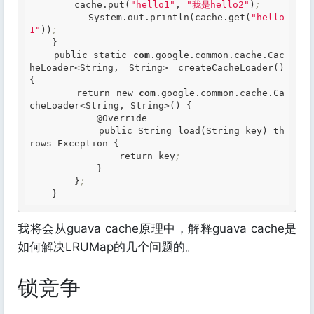
        cache
.put
(
"hello1"
, 
"我是hello2"
)
;
        System
.out
.println
(cache
.get
(
"hello
1"
))
;
    }

    public static 
com
.google
.common
.cache
.Cac
heLoader
<String, String> createCacheLoader() 
{

        return new 
com
.google
.common
.cache
.Ca
cheLoader
<String, String>() {

            @Override

            public String load(String key) th
rows Exception {

                return key
;
            }

        }
;
我将会从guava cache原理中，解释guava cache是
如何解决LRUMap的几个问题的。
锁竞争