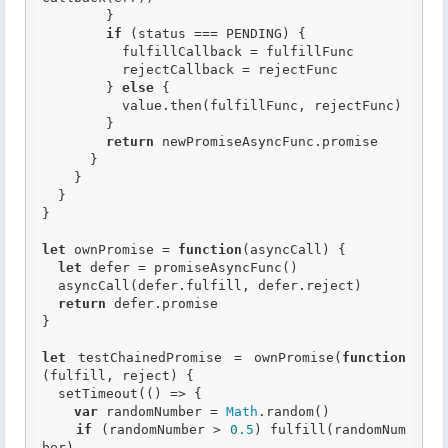
        }

if
 (status === PENDING) {

          fulfillCallback = fulfillFunc

          rejectCallback = rejectFunc

        } 
else
 {

          value.then(fulfillFunc, rejectFunc)

        }

return
 newPromiseAsyncFunc.promise

      }

    }

  }

}

let
 ownPromise = 
function
(asyncCall)
 {
let
 defer = promiseAsyncFunc()

  asyncCall(defer.fulfill, defer.reject)

return
 defer.promise

}

let
 testChainedPromise = ownPromise(
function
(fulfill, reject)
 {
  setTimeout(() => {

var
 randomNumber = 
Math
.random()

if
 (randomNumber > 
0.5
) fulfill(randomNum
ber)
