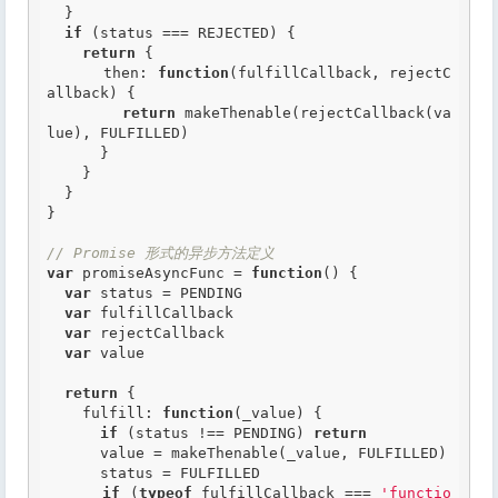
  }

if
 (status === REJECTED) {

return
 {

      then: 
function
(fulfillCallback, rejectC
allback)
 {
return
 makeThenable(rejectCallback(va
lue), FULFILLED)

      }

    }

  }

}

// Promise 形式的异步方法定义
var
 promiseAsyncFunc = 
function
()
 {
var
 status = PENDING

var
 fulfillCallback

var
 rejectCallback

var
 value

return
 {

    fulfill: 
function
(_value)
 {
if
 (status !== PENDING) 
return
      value = makeThenable(_value, FULFILLED)

      status = FULFILLED

if
 (
typeof
 fulfillCallback === 
'functio