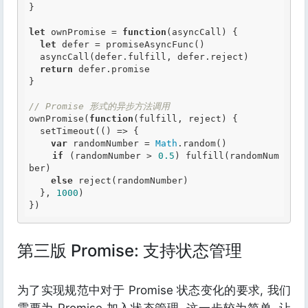
}

let
 ownPromise = 
function
(asyncCall)
 {
let
 defer = promiseAsyncFunc()

  asyncCall(defer.fulfill, defer.reject)

return
 defer.promise

}

// Promise 形式的异步方法调用
ownPromise(
function
(fulfill, reject)
 {
  setTimeout(() => {

var
 randomNumber = 
Math
.random()

if
 (randomNumber > 
0.5
) fulfill(randomNum
ber)

else
 reject(randomNumber)

  }, 
1000
)

第三版 Promise: 支持状态管理
为了实现规范中对于 Promise 状态变化的要求, 我们