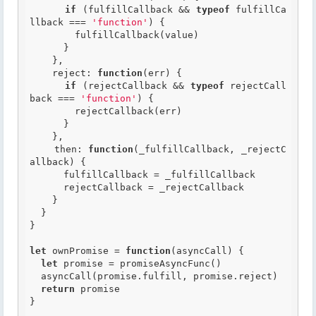
if
 (fulfillCallback && 
typeof
 fulfillCa
llback === 
'function'
) {

        fulfillCallback(value)

      }

    },

    reject: 
function
(err)
 {
if
 (rejectCallback && 
typeof
 rejectCall
back === 
'function'
) {

        rejectCallback(err)

      }

    },

    then: 
function
(_fulfillCallback, _rejectC
allback)
 {
      fulfillCallback = _fulfillCallback

      rejectCallback = _rejectCallback

    }

  }

}

let
 ownPromise = 
function
(asyncCall)
 {
let
 promise = promiseAsyncFunc()

  asyncCall(promise.fulfill, promise.reject)

return
 promise

}
