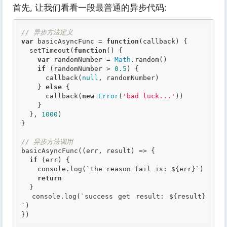
首先, 让我们看看一段最普通的异步代码:
// 异步方法定义
var
 basicAsyncFunc = 
function
(callback)
 {
  setTimeout(
function
()
 {
var
 randomNumber = 
Math
.random()

if
 (randomNumber > 
0.5
) {

      callback(
null
, randomNumber)

    } 
else
 {

      callback(
new
Error
(
'bad luck...'
))

    }

  }, 
1000
)

}

// 异步方法调用
basicAsyncFunc((err, result) => {

if
 (err) {

    console.log(`the reason fail is: ${err}`)

return
  }

  console.log(`success get result: ${result}
`)
