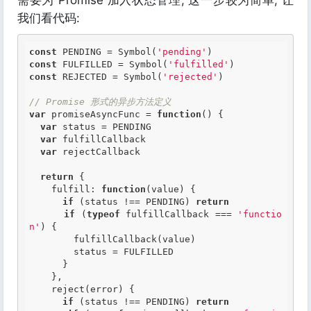
需要为 Promise 加入状态管理, 这一步较为简单, 让
我们看代码:
const
 PENDING = Symbol(
'pending'
const
 FULFILLED = Symbol(
'fulfilled'
const
 REJECTED = Symbol(
'rejected'
)

// Promise 形式的异步方法定义
var
 promiseAsyncFunc = 
function
()
 {
var
 status = PENDING

var
 fulfillCallback

var
 rejectCallback

return
 {

    fulfill: 
function
(value)
 {
if
 (status !== PENDING) 
return
if
 (
typeof
 fulfillCallback === 
'functio
n'
) {

        fulfillCallback(value)

        status = FULFILLED

      }

    },

    reject(error) {

if
 (status !== PENDING) 
return