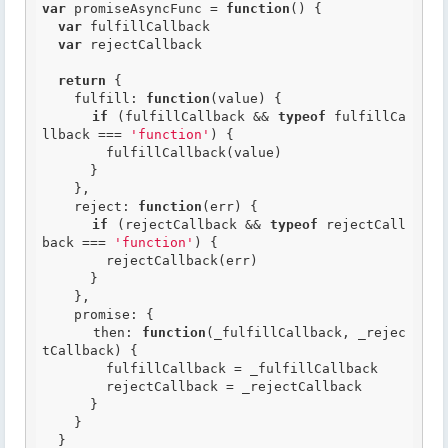
var
 promiseAsyncFunc = 
function
()
 {
var
 fulfillCallback

var
 rejectCallback

return
 {

    fulfill: 
function
(value)
 {
if
 (fulfillCallback && 
typeof
 fulfillCa
llback === 
'function'
) {

        fulfillCallback(value)

      }

    },

    reject: 
function
(err)
 {
if
 (rejectCallback && 
typeof
 rejectCall
back === 
'function'
) {

        rejectCallback(err)

      }

    },

    promise: {

      then: 
function
(_fulfillCallback, _rejec
tCallback)
 {
        fulfillCallback = _fulfillCallback

        rejectCallback = _rejectCallback

      }

    }

  }
