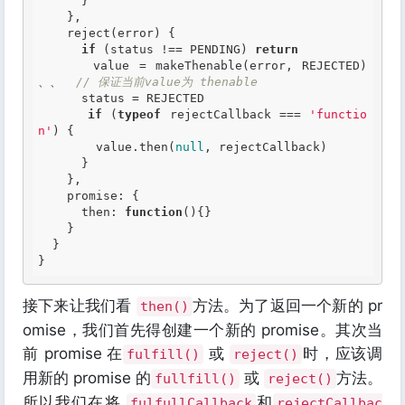
      }

    },

    reject(error) {

if
 (status !== PENDING) 
return
      value = makeThenable(error, REJECTED) 
、、  
// 保证当前value为 thenable
      status = REJECTED

if
 (
typeof
 rejectCallback === 
'functio
n'
) {

        value.then(
null
, rejectCallback)

      }

    },

    promise: {

      then: 
function
()
{
}

    }

  }

接下来让我们看
方法。为了返回一个新的 pr
then()
omise，我们首先得创建一个新的 promise。其次当
前 promise 在
或
时，应该调
fulfill()
reject()
用新的 promise 的
或
方法。
fullfill()
reject()
所以我们在将
和
fulfullCallback
rejectCallbac