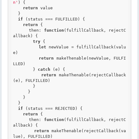
n'
) {

return
 value

  }

if
 (status === FULFILLED) {

return
 {

      then: 
function
(fulfillCallback, rejectC
allback)
 {
try
 {

let
 newValue = fulfillCallback(valu
e)

return
 makeThenable(newValue, FULFI
LLED)

        } 
catch
 (e) {

return
 makeThenable(rejectCallback
(e), FULFILLED)

        }

      }

    }

  }

if
 (status === REJECTED) {

return
 {

      then: 
function
(fulfillCallback, rejectC
allback)
 {
return
 makeThenable(rejectCallback(va
lue), FULFILLED)
