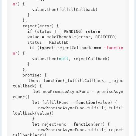
n'
) {

        value.then(fulfillCallback)

      }

    },

    reject(error) {

if
 (status !== PENDING) 
return
      value = makeThenable(error, REJECTED)

      status = REJECTED

if
 (
typeof
 rejectCallback === 
'functio
n'
) {

        value.then(
null
, rejectCallback)

      }

    },

    promise: {

      then: 
function
(_fulfillCallback, _rejec
tCallback)
 {
let
 newPromiseAsyncFunc = promiseAsyn
cFunc()

let
 fulfillFunc = 
function
(value)
 {
          newPromiseAsyncFunc.fulfill(_fulfil
lCallback(value))

        }

let
 rejectFunc = 
function
(err)
 {
          newPromiseAsyncFunc.fulfill(_reject
Callback(err))
