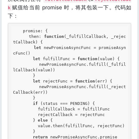
赋值给当前 promise 时，将其包装一下。代码如
k
下：
    promise: {

      then: 
function
(_fulfillCallback, _rejec
tCallback)
 {
let
 newPromiseAsyncFunc = promiseAsyn
cFunc()

let
 fulfillFunc = 
function
(value)
 {
          newPromiseAsyncFunc.fulfill(_fulfil
lCallback(value))

        }

let
 rejectFunc = 
function
(err)
 {
          newPromiseAsyncFunc.fulfill(_reject
Callback(err))

        }

if
 (status === PENDING) {

          fulfillCallback = fulfillFunc

          rejectCallback = rejectFunc

        } 
else
 {

          value.then(fulfillFunc, rejectFunc)

        }

return
 newPromiseAsyncFunc.promise
