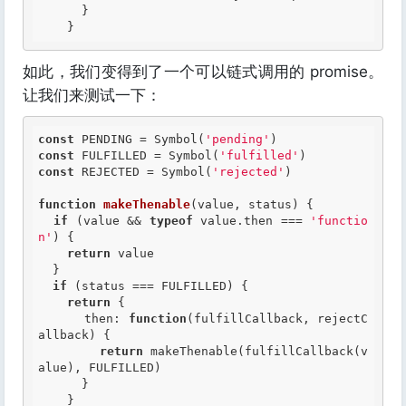
      }

如此，我们变得到了一个可以链式调用的 promise。
让我们来测试一下：
const
 PENDING = Symbol(
'pending'
const
 FULFILLED = Symbol(
'fulfilled'
const
 REJECTED = Symbol(
'rejected'
)

function
makeThenable
(value, status)
 {
if
 (value && 
typeof
 value.then === 
'functio
n'
) {

return
 value

  }

if
 (status === FULFILLED) {

return
 {

      then: 
function
(fulfillCallback, rejectC
allback)
 {
return
 makeThenable(fulfillCallback(v
alue), FULFILLED)

      }

    }
