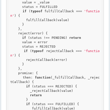
      value = _value

      status = FULFILLED

if
 (
typeof
 fulfillCallback === 
'functio
n'
) {

        fulfillCallback(value)

      }

    },

    reject(error) {

if
 (status !== PENDING) 
return
      value = error

      status = REJECTED

if
 (
typeof
 rejectCallback === 
'functio
n'
) {

        rejectCallback(error)

      }

    },

    promise: {

      then: 
function
(_fulfillCallback, _rejec
tCallback)
 {
if
 (status === REJECTED) {

          _rejectCallback(value)

return
        }

if
 (status === FULFILLED) {

          _fulfillCallback(value)
