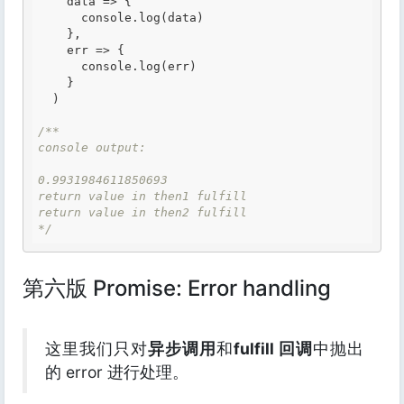
    data => {

      console.log(data)

    },

    err => {

      console.log(err)

    }

  )

/**

console output:

0.9931984611850693

return value in then1 fulfill

return value in then2 fulfill

*/
第六版 Promise: Error handling
这里我们只对
异步调用
和
fulfill 回调
中抛出
的 error 进行处理。