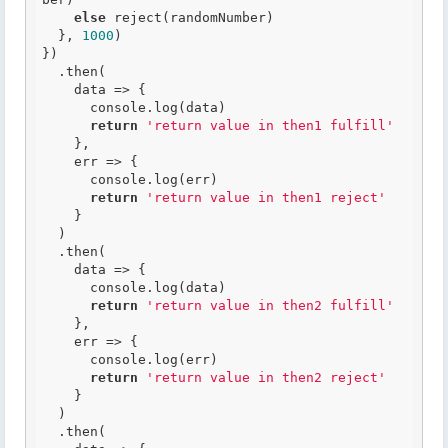
else
 reject(randomNumber)

  }, 
1000
)

})

  .then(

    data => {

      console.log(data)

return
'return value in then1 fulfill'
    },

    err => {

      console.log(err)

return
'return value in then1 reject'
    }

  )

  .then(

    data => {

      console.log(data)

return
'return value in then2 fulfill'
    },

    err => {

      console.log(err)

return
'return value in then2 reject'
    }

  )

  .then(
