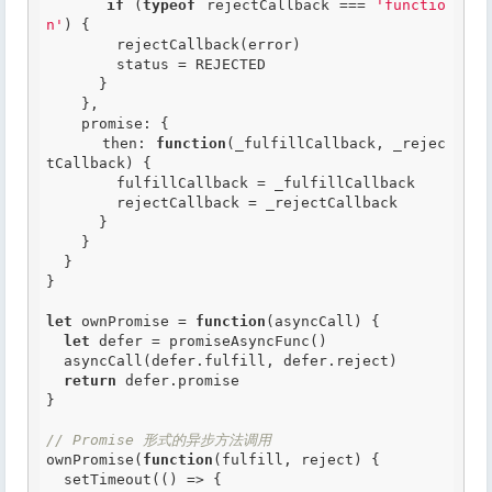
if
 (
typeof
 rejectCallback === 
'functio
n'
) {

        rejectCallback(error)

        status = REJECTED

      }

    },

    promise: {

      then: 
function
(_fulfillCallback, _rejec
tCallback)
 {
        fulfillCallback = _fulfillCallback

        rejectCallback = _rejectCallback

      }

    }

  }

}

let
 ownPromise = 
function
(asyncCall)
 {
let
 defer = promiseAsyncFunc()

  asyncCall(defer.fulfill, defer.reject)

return
 defer.promise

}

// Promise 形式的异步方法调用
ownPromise(
function
(fulfill, reject)
 {
  setTimeout(() => {
