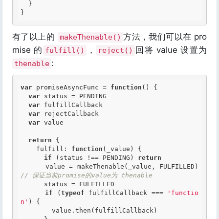
  }

有了以上的
方法，我们可以在 pro
makeThenable()
mise 的
，
回将 value 设置为
fulfill()
reject()
:
thenable
var
 promiseAsyncFunc = 
function
()
 {
var
 status = PENDING

var
 fulfillCallback

var
 rejectCallback

var
 value

return
 {

    fulfill: 
function
(_value)
 {
if
 (status !== PENDING) 
return
      value = makeThenable(_value, FULFILLED) 
// 保证当前promise的value为 thenable
      status = FULFILLED

if
 (
typeof
 fulfillCallback === 
'functio
n'
) {

        value.then(fulfillCallback)
