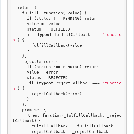
return
 {

    fulfill: 
function
(_value)
 {
if
 (status !== PENDING) 
return
      value = _value

      status = FULFILLED

if
 (
typeof
 fulfillCallback === 
'functio
n'
) {

        fulfillCallback(value)

      }

    },

    reject(error) {

if
 (status !== PENDING) 
return
      value = error

      status = REJECTED

if
 (
typeof
 rejectCallback === 
'functio
n'
) {

        rejectCallback(error)

      }

    },

    promise: {

      then: 
function
(_fulfillCallback, _rejec
tCallback)
 {
        fulfillCallback = _fulfillCallback

        rejectCallback = _rejectCallback
