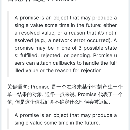
A promise is an object that may produce a
single value some time in the future: either
a resolved value, or a reason that it’s not r
esolved (e.g., a network error occurred). A
promise may be in one of 3 possible state
s: fulfilled, rejected, or pending. Promise u
sers can attach callbacks to handle the fulf
illed value or the reason for rejection.
关键语句: Promise 是一个在将来某个时刻产生一个
单一结果的对象. 通俗一点来说, Promise 代表了一个
值, 但是这个值我们并不确定什么时候会被返回.
A promise is an object that may produce a
single value some time in the future.