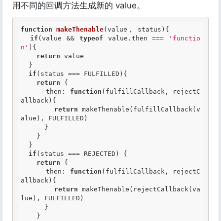
用不同的回调方法生成新的 value。
function
makeThenable
(value， status)
{
if
(value && 
typeof
 value.then === 
'functio
n'
){

return
 value

  }

if
(status === FULFILLED){

return
 {

      then: 
function
(fulfillCallback, rejectC
allback)
{
return
 makeThenable(fulfillCallback(v
alue), FULFILLED)

      }

    }

  }

if
(status === REJECTED) {

return
 {

      then: 
function
(fulfillCallback, rejectC
allback)
{
return
 makeThenable(rejectCallback(va
lue), FULFILLED)

      }

    }
