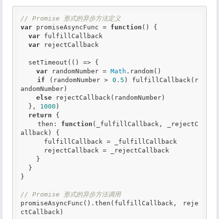
// Promise 形式的异步方法定义
var
 promiseAsyncFunc = 
function
()
 {
var
 fulfillCallback

var
 rejectCallback

  setTimeout(() => {

var
 randomNumber = 
Math
.random()

if
 (randomNumber > 
0.5
) fulfillCallback(r
andomNumber)

else
 rejectCallback(randomNumber)

  }, 
1000
)

return
 {

    then: 
function
(_fulfillCallback, _rejectC
allback)
 {
      fulfillCallback = _fulfillCallback

      rejectCallback = _rejectCallback

    }

  }

}

// Promise 形式的异步方法调用
promiseAsyncFunc().then(fulfillCallback, reje