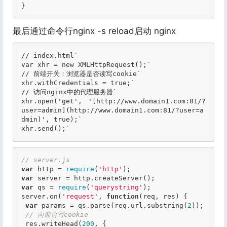
}
最后通过命令行nginx -s reload启动 nginx
// index.html`

var xhr = new XMLHttpRequest();`

// 前端开关：浏览器是否读写cookie`

xhr.withCredentials = true;`

// 访问nginx中的代理服务器`

xhr.open('get', '[
http://www.domain1.com:81/?
user=admin
](
http://www.domain1.com:81/?user=a
dmin
)', true);`

xhr.send();`
// server.js
var
 http = 
require
(
'http'
var
var
 qs = 
require
(
'querystring'
);

server.on(
'request'
, 
function
(req, res)
 {
var
 params = qs.parse(req.url.substring(
2
));

// 向前台写cookie
 res.writeHead(
200
, {
