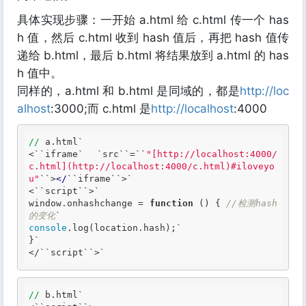
具体实现步骤：一开始 a.html 给 c.html 传一个 has
h 值，然后 c.html 收到 hash 值后，再把 hash 值传
递给 b.html，最后 b.html 将结果放到 a.html 的 has
h 值中。
同样的，a.html 和 b.html 是同域的，都是
http://loc
alhost
:3000;而 c.html 是
http://localhost
:4000
//
 a.html`
<
``
iframe
` `
src
``
=
``
"[http://localhost:4000/
c.html](http://localhost:4000/c.html)#iloveyo
u"
``
>
</
``
iframe
``
>
`

<`
`script`
`>`
window.onhashchange = 
function
()
 {
//检测hash
的变化
console
.log(location.hash);`
}
`

</`
`script`
`>`
//
 b.html`