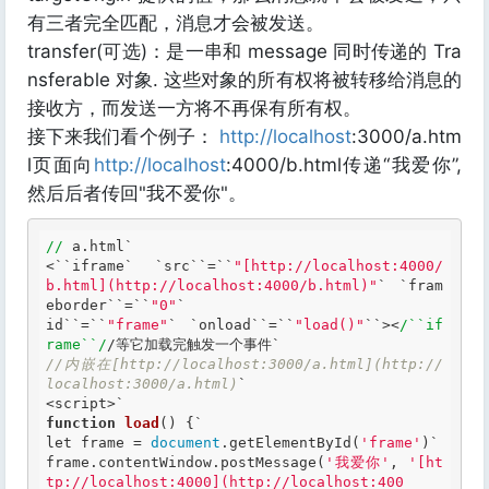
有三者完全匹配，消息才会被发送。
transfer(可选)：是一串和 message 同时传递的 Tra
nsferable 对象. 这些对象的所有权将被转移给消息的
接收方，而发送一方将不再保有所有权。
接下来我们看个例子：
http://localhost
:3000/a.htm
l页面向
http://localhost
:4000/b.html传递“我爱你”,
然后后者传回"我不爱你"。
//
 a.html`
<
``
iframe
` `
src
``
=
``
"[http://localhost:4000/
b.html](http://localhost:4000/b.html)"
` `
fram
eborder
``
=
``
"0"
`

id`
`=`
`
"frame"
`
`onload`
`=`
`
"load()"
`
`><
/``if
rame``/
/等它加载完触发一个事件`
//内嵌在[http://localhost:3000/a.html](http://
localhost:3000/a.html)
`

<script>`
function
load
()
 {
let
 frame = 
document
.getElementById(
'frame'
)`
frame.contentWindow.postMessage(
'我爱你'
, 
'[ht
tp://localhost:4000](http://localhost:400