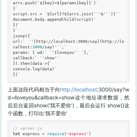
arrs.push(
`$
{key}=${params[key]}
`)
}
script.src = 
`$
{url}?${arrs.join(
``
'&'
``
)}
``
document.body.appendChild(script)
})
}
jsonp({
url:` `'[http://localhost:3000/say](http://lo
calhost:
3000
/say)'
``
,
params: { wd:
` 
`'
Iloveyou'
` 
`}
,
callback:
` 
`'
show'
}).then(data ={
console.log(data)
})`
上面这段代码相当于向
http://localhost
:3000/say?w
d=Iloveyou&callback=show这个地址请求数据，然
后后台返回show('我不爱你')，最后会运行 show()这
个函数，打印出'我不爱你'
// server.js
let
 express = 
require
(
'express'