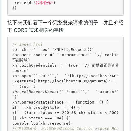
 res.
end
(
'我不爱你'
)

})
接下来我们看下一个完整复杂请求的例子，并且介绍
下 CORS 请求相关的字段
// index.html`
let xhr =
` `
new
` `
XMLHttpRequest()`

document.cookie =
` `'
name=xiamen'
` `
// cookie
不能跨域`

xhr.withCredentials =
` `
true
` `
// 前端设置是否带
cookie`

xhr.open(
``'
PUT'
``,` `'
[http://localhost:400
0/getData](http://localhost:4000/getData)
'``,
` `true``)`

xhr.setRequestHeader(``'
name'
``,` `'
xiamen'
`
`)`
xhr.onreadystatechange =
` `
function
``() {`
if
` `
(xhr.readyState === 4) {`

if
` `
((xhr.status >= 200 && xhr.status < 300) 
|| xhr.status === 304) {`

//得到响应头，后台需设置Access-Control-Expose-Hea