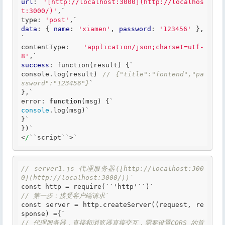
url
: 
'[http://localhost:3000](http://localhos
t:3000/)'
,`
type: 
'post'
,
data
: { 
name
: 
'xiamen'
, 
password
: 
'123456'
 },
`
contentType: 
'application/json;charset=utf-
8'
,
success
: 
function
(result) {`
console.log(result) 
// {"title":"fontend","pa
ssword":"123456"}
`

},`
error: 
function
(msg)
 {
console
.log(msg)`
}
`

})`
<
/
``
script
``
>
`
// server1.js 代理服务器([http://localhost:300
0](http://localhost:3000/))`
const http = require(
``'
http'
``)`
// 第一步：接受客户端请求`
const server = http.createServer((request, re
// 代理服务器，直接和浏览器直接交互，需要设置CORS 的首