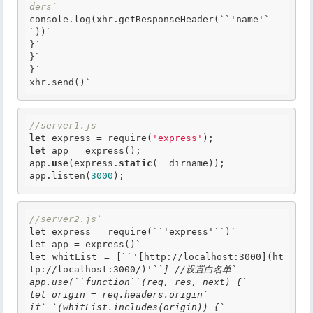
ders`
console.log(xhr.getResponseHeader(
``'
name'
`
`))`
}`

}`

}`

xhr.send()`
//server1.js
let
 express = require(
'express'
let
 app = express();

app.
use
(express.
static
(
__
dirname));

app.listen(
3000
);
//server2.js`
let express = require(
``'
express'
``)`
let app = express()`

let whitList = [
``'
[http://localhost:3000](ht
tp://localhost:3000/)
'``] //设置白名单`

app.use(``function``(req, res, next) {`

let origin = req.headers.origin`

if` `(whitList.includes(origin)) {`
