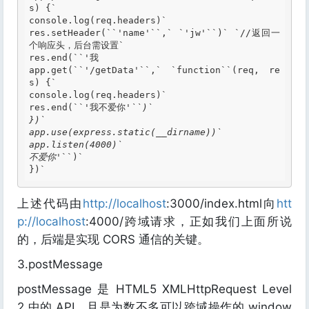
s) {`
console.log(req.headers)`

res.setHeader(
``'
name'
``,` `'
jw'
``)`
`//返回一
个响应头，后台需设置`
res.end(
``'
我

app.get(
``'
/getData'
``,`
`function`
`(req, re
s) {`
console.log(req.headers)`

res.end(
``'
我不爱你
'``)`

})`

app.use(express.static(__dirname))`

app.listen(4000)`

不爱你'
``)`
})`
上述代码由
http://localhost
:3000/index.html向
htt
p://localhost
:4000/跨域请求，正如我们上面所说
的，后端是实现 CORS 通信的关键。
3.postMessage
postMessage 是 HTML5 XMLHttpRequest Level
2 中的 API，且是为数不多可以跨域操作的 window