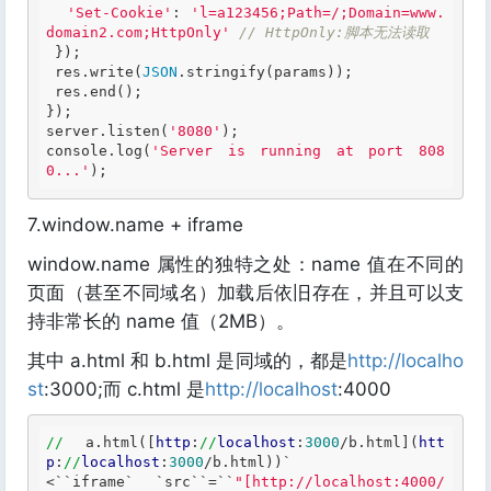
'Set-Cookie'
: 
'l=a123456;Path=/;Domain=www.
domain2.com;HttpOnly'
// HttpOnly:脚本无法读取
 });

 res.write(
JSON
.stringify(params));

 res.end();

});

server.listen(
'8080'
);

console.log(
'Server is running at port 808
0...'
);
7.window.name + iframe
window.name 属性的独特之处：name 值在不同的
页面（甚至不同域名）加载后依旧存在，并且可以支
持非常长的 name 值（2MB）。
其中 a.html 和 b.html 是同域的，都是
http://localho
st
:3000;而 c.html 是
http://localhost
:4000
//
 a.html([
http
:
//
localhost
:
3000
/b.html](
htt
p
:
//
localhost
:
3000
/b.html))`
<
``
iframe
` `
src
``
=
``
"[http://localhost:4000/