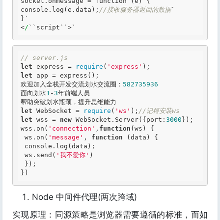
socket.onmessage = 
function
 (e) {`
console.log(e.data);
//接收服务器返回的数据
`

}`
<
/
``
script
``
>
`
// server.js
let
 express = 
require
(
'express'
let
 app = express();

欢迎加入全栈开发交流划水交流圈：
582735936
面向划水
1
-
3
年前端人员

let
 WebSocket = 
require
(
'ws'
);
//记得安装ws
let
 wss = 
new
 WebSocket.Server({port:
3000
});

wss.on(
'connection'
,
function
(ws)
 {
 ws.on(
'message'
, 
function
(data)
 {
 console.log(data);

 ws.send(
'我不爱你'
)

 });

})
Node 中间件代理(两次跨域)
实现原理：同源策略是浏览器需要遵循的标准，而如