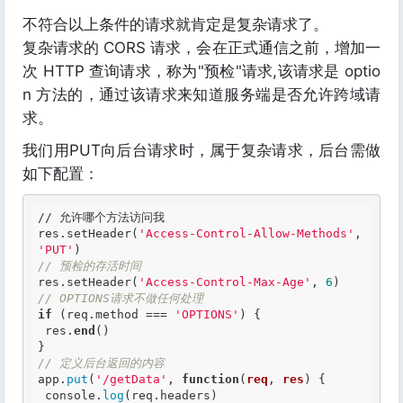
不符合以上条件的请求就肯定是复杂请求了。
复杂请求的 CORS 请求，会在正式通信之前，增加一
次 HTTP 查询请求，称为"预检"请求,该请求是 optio
n 方法的，通过该请求来知道服务端是否允许跨域请
求。
我们用PUT向后台请求时，属于复杂请求，后台需做
如下配置：
// 允许哪个方法访问我

res.setHeader(
'Access-Control-Allow-Methods'
, 
'PUT'
)
// 预检的存活时间
res.setHeader(
'Access-Control-Max-Age'
, 
6
)
// OPTIONS请求不做任何处理
if
 (req.method === 
'OPTIONS'
) {

 res.
end
()

}
// 定义后台返回的内容
app.
put
(
'/getData'
, 
function
(
req
, 
res
) {
 console.
log
(req.headers)
