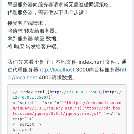
果是服务器向服务器请求就无需遵循同源策略。
代理服务器，需要做以下几个步骤：
接受客户端请求 。
将请求 转发给服务器。
拿到服务器 响应 数据。
将 响应 转发给客户端。
我们先来看个例子：本地文件 index.html 文件，通
过代理服务器
http://localhost
:3000向目标服务器
htt
p://localhost
:4000请求数据。
//
 index.html([
http
:
//
127.0
.0
.1
:
5500
](
http
:
//
127.0
.0
.1
:
5500
/))`
<
``
script
` `
src
``
=
``
"[https://cdn.bootcss.co
m/jquery/3.3.1/jquery.min.js](https://cdn.boo
tcss.com/jquery/3.3.1/jquery.min.js)"
``
>
</
``
s
cript
``
>
`

<`
`script`
`>`
$.ajax({