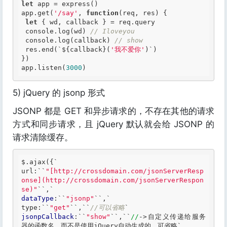
let
 app = express()

app.get(
'/say'
, 
function
(req, res)
 {
let
 { wd, callback } = req.query

 console.log(wd) 
// Iloveyou
 console.log(callback) 
// show
 res.end(`${callback}(
'我不爱你'
)`)

})

app.listen(
3000
)
5) jQuery 的 jsonp 形式
JSONP 都是 GET 和异步请求的，不存在其他的请求
方式和同步请求，且 jQuery 默认就会给 JSONP 的
请求清除缓存。
$.ajax({`
url:
``
"[http://crossdomain.com/jsonServerResp
onse](http://crossdomain.com/jsonServerRespon
se)"
``
,
dataType
:`
`
"jsonp"
`
`,`
type:
``
"get"
``
,
``
//可以省略
jsonpCallback
:`
`
"show"
`
`,`
`
//
->
自定义传递给服务
器的函数名，而不是使用jQuery自动生成的，可省略`