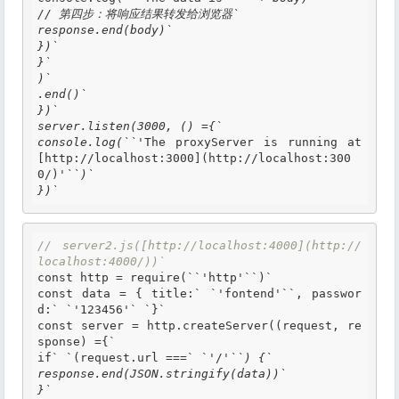
// 第四步：将响应结果转发给浏览器`

response.end(body)`

})`

}`

)`

.end()`

})`

server.listen(3000, () ={`

console.log(``'
The proxyServer is running at 
[http://localhost:3000](http://localhost:300
0/)
'``)`

})`
// server2.js([http://localhost:4000](http://
localhost:4000/))`
const http = require(
``'
http'
``)`
const data = { title:
` `'
fontend'
``, passwor
d:` `'
123456'
` `
}`

const server = http.createServer((request, re
sponse) ={`

if
` `(request.url ===` `'
/
'``) {`

response.end(JSON.stringify(data))`

}`
