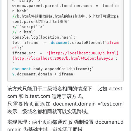
<
``
script
``
>

window.parent.parent.location.hash = locatio
n.hash
//
b.html将结果放到a.html的hash值中，b.html可通过pa
rent.parent访问a.html页面`
<
/
``
script
``
>
//
 c.html`
console.log(location.hash);
let
 iframe = 
document
.createElement(
'ifram
e'
);`
iframe.src = 
'[http://localhost:3000/b.html]
(http://localhost:3000/b.html)#idontloveyou'
;
document
.body.appendChild(iframe);`
9.
document.domain + iframe
`
该方式只能用于二级域名相同的情况下，比如 a.test.
com 和 b.test.com 适用于该方式。
只需要给页面添加 document.domain ='test.com'
表示二级域名都相同就可以实现跨域。
实现原理：两个页面都通过 js 强制设置 document.d
omain 为基础主域，就实现了同域。