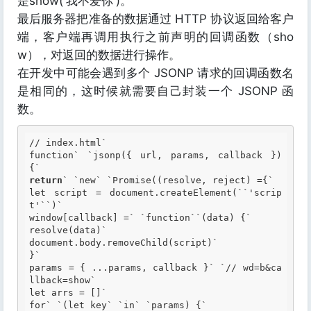
是show('我不爱你')。
最后服务器把准备的数据通过 HTTP 协议返回给客户
端，客户端再调用执行之前声明的回调函数（sho
w），对返回的数据进行操作。
在开发中可能会遇到多个 JSONP 请求的回调函数名
是相同的，这时候就需要自己封装一个 JSONP 函
数。
// index.html
function
` 
`j
sonp({ url, params, callback }) 
{
return
` 
`n
ew
` 
`P
romise((resolve, reject) ={
let script = document.createElement(
``
'scrip
t'
``
)
window[callback] =
` 
`f
unction
``
(data) {
resolve(data)
document.body.removeChild(script)
}
params = { ...params, callback }
` 
`/
/ wd=b&ca
llback=show
let arrs = []
for
` 
`(
let key
` 
`i
n
` 
`p
arams) {