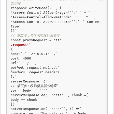
部字段`
'Access-Control-Allow-Origin'
``:` `'
*'``,`

'Access-Control-Allow-Methods'``:` `'*
'``,`

'
Access-Control-Allow-Headers'
``:` `'
Content-
Type'`

// 第二步：将请求转发给服务器`
.request(`
{`

host:
` `'
127.0.0.1'
``,`
port: 4000,`

url:
` `'
/
'``,`

method: request.method,`

headers: request.headers`

},`

serverResponse ={`

// 第三步：收到服务器的响应`

var` `body =` `'
'`

serverResponse.on(``'
data'
``, chunk ={`
body += chunk`

})`

serverResponse.on(
``'
end'
``, () ={`
console.log(
``'
The data is 
'` `+ body)`
