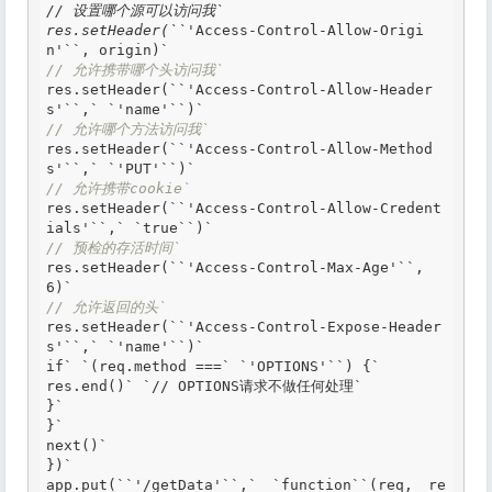
// 设置哪个源可以访问我`

res.setHeader(``'
Access-Control-Allow-Origi
n'
``, origin)`
// 允许携带哪个头访问我`
res.setHeader(
``'
Access-Control-Allow-Header
s'
``,` `'
name'
``)`
// 允许哪个方法访问我`
res.setHeader(
``'
Access-Control-Allow-Method
s'
``,` `'
PUT'
``)`
// 允许携带cookie`
res.setHeader(
``'
Access-Control-Allow-Credent
ials'
``,`
`true`
`)`
// 预检的存活时间`
res.setHeader(
``'
Access-Control-Max-Age'
``, 
6)`
// 允许返回的头`
res.setHeader(
``'
Access-Control-Expose-Header
s'
``,` `'
name'
``)`
if
` `(req.method ===` `'
OPTIONS'
``) {`
res.end()
` `
// OPTIONS请求不做任何处理`

}`

}`

next()`

})`

app.put(
``'
/getData'
``,`
`function`
`(req, re