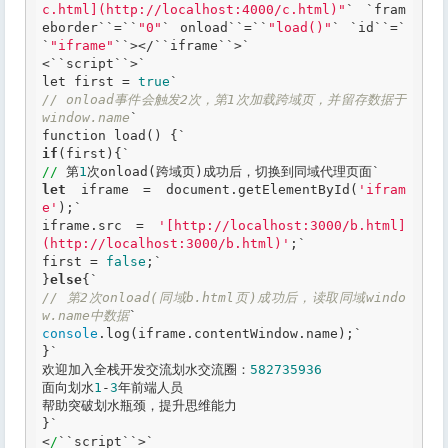
c.html](http://localhost:4000/c.html)"
` `
fram
eborder
``
=
``
"0"
` onload`
`=`
`
"load()"
`
`id`
`=`
`
"iframe"
`
`></`
`iframe`
`>`
<
``
script
``
>
let
 first = 
true
`
// onload事件会触发2次，第1次加载跨域页，并留存数据于
window.name
function
 load() {`
if
(first){
//
 第
1
次onload(跨域页)成功后，切换到同域代理页面`
let
 iframe = document.getElementById(
'ifram
e'
);
`

iframe.src = 
'[http://localhost:3000/b.html]
(http://localhost:3000/b.html)'
;`
first = 
false
;
`

}
else
{`
// 第2次onload(同域b.html页)成功后，读取同域windo
w.name中数据
console
.log(iframe.contentWindow.name);`
}
`

欢迎加入全栈开发交流划水交流圈：
582735936
面向划水
1
-
3
年前端人员

帮助突破划水瓶颈，提升思维能力

}`
<
/
``
script
``
>
`