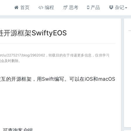
首页
编程
思考
产品
杂记
链开源框架SwiftyEOS
a.net/u/2275217/blog/2962062，转载目的在于传递更多信息，仅供学习
我会及时删除。
S交互的开源框架，用Swift编写。可以在iOS和macOS
史）可查询客户端