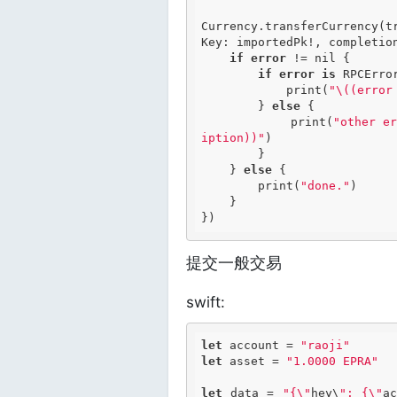
Currency.transferCurrency(t
Key: importedPk!, completio
if
error
 != nil {

if
error
is
 RPCError
            print(
"\((error
        } 
else
 {

            print(
"other er
iption))"
)

        }

    } 
else
 {

        print(
"done."
)

    }

提交一般交易
swift:
let
 account = 
"raoji"
let
 asset = 
"1.0000 EPRA"
let
 data = 
"{\"
hey\
": {\"
a