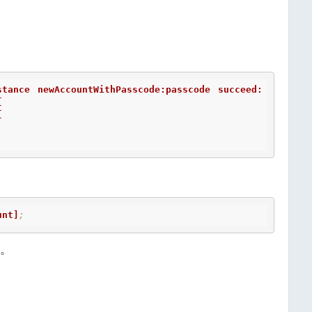
stance newAccountWithPasscode:passcode succeed:




unt]
;
。