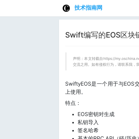
技术指南网
Swift编写的EOS区块
声明：本文转载自https://my.oschin
交流之用。如有侵权行为，请联系我，
SwiftyEOS是一个用于与EO
上使用。
特点：
EOS密钥对生成
私钥导入
签名哈希
基本的RPC API（链/历