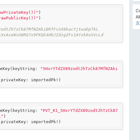
Co
awPrivateKey())"
)
Al
rawPublicKey())"
)
京
zodtJhTzCk87MfNZAkiBRfFvSX8kacYjtwaDpTkL
cXxAxeNsUWRG7x9FKQE4HbJZdzgZFv1AYxk6oSVcLd
eKey(keyString: 
"5HxrYTdZX89zodtJhTzCk87MfNZAki
eKey(keyString: 
"PVT_K1_5HxrYTdZX89zodtJhTzCk87
L"