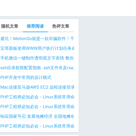
随机文章
推荐阅读
热评文章
避坑！MotionGo就是一款诈骗软件！千万不要用ChatPPT，浪费时间！
宝塔面板使用WWW用户执行计划任务命令 解决laravel日志权限问题 
手机微信一键制作透明底文字表情 教你如何让微信表情包背景为透明 自
ssh目录权限配置指南 .ssh文件夹及rsa_id.pub等文件正确权限规则
PHP开发中常用的设计模式
Mac连接亚马逊AWS EC2 远程连接登录不上去 有pem私钥文件依然要
PHP工程师必知必会 - Linux系统常用命令 - Linux中的网络管理命令（
PHP工程师必知必会 - Linux系统常用命令 - Linux中的网络管理命令（
响应国家号召 发展地摊经济 全国地摊创业经验微信交流群
PHP工程师必知必会 - Linux系统常用命令 - Linux 用户和用户组管理