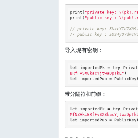
print(
"private key: \(pk!.r
print(
"public key : \(pub!.
// private key: 5HxrYTdZX89
// public key : EOS4yDYdmcV
导入现有密钥：
let
 importedPk = 
try
 Privat
BRfFvSX8kacYjtwaDpTkL"
let
带分隔符和前缀：
let
 importedPk = 
try
 Privat
MfNZAkiBRfFvSX8kacYjtwaDpTk
let