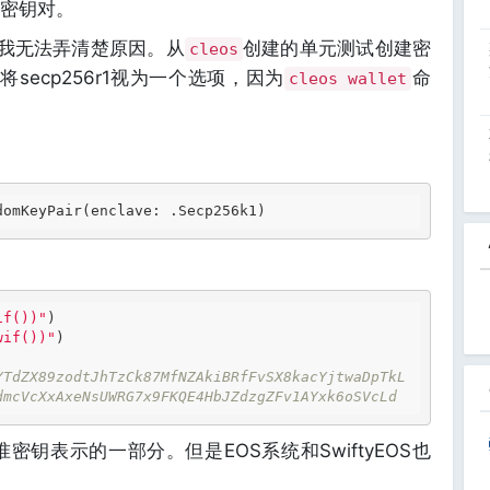
k1密钥对。
ug但我无法弄清楚原因。从
创建的单元测试创建密
cleos
secp256r1视为一个选项，因为
命
cleos wallet
if())"
)
wif())"
)
YTdZX89zodtJhTzCk87MfNZAkiBRfFvSX8kacYjtwaDpTkL
dmcVcXxAxeNsUWRG7x9FKQE4HbJZdzgZFv1AYxk6oSVcLd
密钥表示的一部分。但是EOS系统和SwiftyEOS也