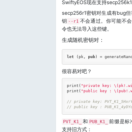
SwiftyEOS现在支持secp256
secp256r1密钥对生成有b
钥
不会通过。你可能不会将
--r1
令也无法导入这些键。
生成随机密钥对：
let
 (pk, 
pub
很容易对吧？
print(
"private key: \(pk!.w
print(
"public key : \(pub!.
// private key: PVT_K1_5Hxr
// public key : PUB_K1_4yDY
和
前缀是标准
PVT_K1_
PUB_K1_
支持旧方式：