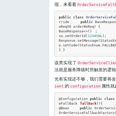
现，来看看
OrderServiceFall
public
class
OrderServiceFa
rride
public
 BaseRespon
oReqVO orderNoReq) {       
BaseResponse<>() ;     
vo.setOrderId(
123456
L);    
Response.setMessage(StatusE
e.setCode(StatusEnum.FALL
} } 
该类实现了
OrderServiceClie
法就是服务降级时所触发的逻辑
光有实现还不够，我们需要将
的
属性就
ient
configuration
@Configuration
public
class
eFallBack 
fallBack
(){    
@Bean
public
 OrderServi
OrderServiceFallbackFactory