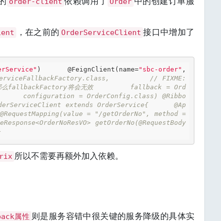
的
依赖调用了
中的创建订单服
order-client
Order
，在之前的
接口中增加了
ient
OrderServiceClient
erService"
) 
@FeignClient
(name=
"sbc-order"
,        
erviceFallbackFactory.class,         // FIXME: 
么fallbackFactory将会无效         fallback = Ord
      configuration = OrderConfig.class) @Ribbo
derServiceClient extends OrderService{      @Ap
equestMapping(value = "/getOrderNo", method = 
eResponse<OrderNoResVO> getOrderNo(@RequestBody 
} 
所以不需要再额外加入依赖。
rix
则是服务容错中很关键的服务降级的具体实
back属性