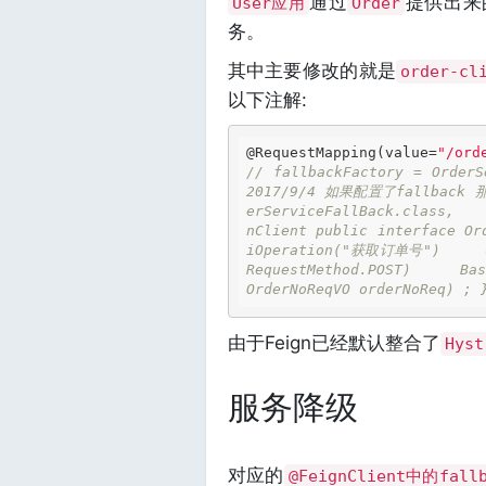
通过
提供出来
User应用
Order
务。
其中主要修改的就是
order-cl
以下注解:
@RequestMapping
(value=
"/ord
// fallbackFactory = OrderS
2017/9/4 如果配置了fallback 那
erServiceFallBack.class,   
nClient public interface Or
iOperation("获取订单号")     @R
RequestMethod.POST)     Bas
OrderNoReqVO orderNoReq) ; 
由于Feign已经默认整合了
Hyst
服务降级
对应的
@FeignClient中的fall