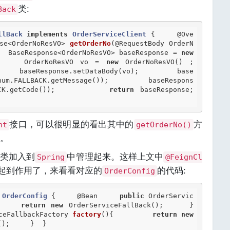
类:
Back
llBack
implements
OrderServiceClient
 {
@Ove
se<OrderNoResVO> 
getOrderNo
(@RequestBody OrderN
  BaseResponse<OrderNoResVO> baseResponse = 
new
    OrderNoResVO vo = 
new
 OrderNoResVO() ;         
     baseResponse.setDataBody(vo);         base
num.FALLBACK.getMessage());         baseRespons
BACK.getCode());         
return
 baseResponse;     
接口，可以很明显的看出其中的
方
nt
getOrderNo()
。
改类加入到
中管理起来。这样上文中
Spring
@FeignCl
起到作用了，来看看对应的
的代码:
OrderConfig
OrderConfig
 {
@Bean
public
 OrderServic
     
return
new
 OrderServiceFallBack();     }     
ceFallbackFactory 
factory
(){         
return
new
();     }  } 