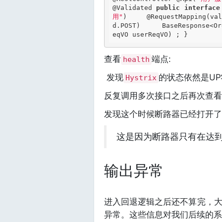
@Validated
public
interface
用"
)     
@RequestMapping
(va
d.POST)     BaseResponse<Or
eqVO userReqVO) ; } 
查看
端点:
health
发现
的状态依然是U
Hystrix
反复调用多次接口之后再次查看
发现这个时候断路器已经打开了
这是因为断路器只有在达
输出异常
进入回退逻辑之后还不算完，
异常。这些信息对我们后续的系