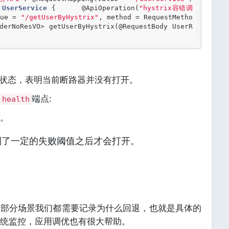
UserService
 {
@ApiOperation
(
"hystrix容错调
lue = 
"/getUserByHystrix"
, method = RequestMetho
derNoResVO> getUserByHystrix(
@RequestBody
 UserR
P状态，表明当前断路器并没有打开。
端点:
health
。
到了一定的失败阈值之后才会打开。
大部分场景我们都需要记录为什么回退，也就是具体的
统监控，应用调优也有很大帮助。