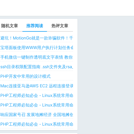
随机文章
推荐阅读
热评文章
避坑！MotionGo就是一款诈骗软件！千万不要用ChatPPT，浪费时间！
宝塔面板使用WWW用户执行计划任务命令 解决laravel日志权限问题 
手机微信一键制作透明底文字表情 教你如何让微信表情包背景为透明 自
ssh目录权限配置指南 .ssh文件夹及rsa_id.pub等文件正确权限规则
PHP开发中常用的设计模式
Mac连接亚马逊AWS EC2 远程连接登录不上去 有pem私钥文件依然要
PHP工程师必知必会 - Linux系统常用命令 - Linux中的网络管理命令（
PHP工程师必知必会 - Linux系统常用命令 - Linux中的网络管理命令（
响应国家号召 发展地摊经济 全国地摊创业经验微信交流群
PHP工程师必知必会 - Linux系统常用命令 - Linux 用户和用户组管理