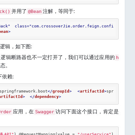
并用了
注解，等同于:
ck()
@Bean
Back"
class
=
"com.crossoverJie.order.feign.confi
bean
>
逻辑，如下图:
退逻辑断路器也不一定打开了，我们可以通过应用的
h
状态。
下依赖:
springframework.boot
</
groupId
>
<
artifactId
>
spr
artifactId
>
</
dependency
>
应用，在
访问下面这个接口，肯定是
Order
Swagger
务API"
) 
@RequestMapping
(value = 
"/userService"
) 