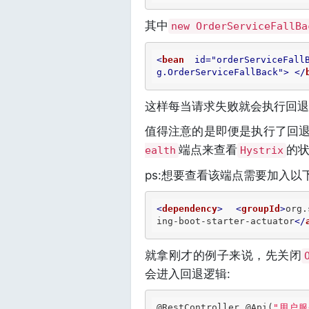
其中
new OrderServiceFallBa
<
bean
id
=
"orderServiceFall
g.OrderServiceFallBack"
>
</
这样每当请求失败就会执行回退
值得注意的是即便是执行了回
端点来查看
的
ealth
Hystrix
ps:想要查看该端点需要加入以
<
dependency
>
<
groupId
>
org.
ing-boot-starter-actuator
</
就拿刚才的例子来说，先关闭
会进入回退逻辑:
@RestController
@Api
(
"用户服