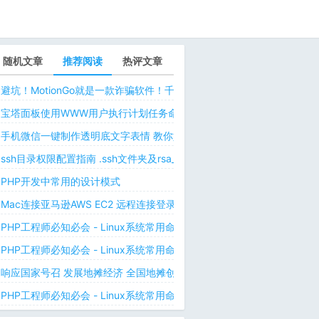
随机文章
推荐阅读
热评文章
避坑！MotionGo就是一款诈骗软件！千万不要用ChatPPT，浪费时间！
宝塔面板使用WWW用户执行计划任务命令 解决laravel日志权限问题 
手机微信一键制作透明底文字表情 教你如何让微信表情包背景为透明 自
ssh目录权限配置指南 .ssh文件夹及rsa_id.pub等文件正确权限规则
PHP开发中常用的设计模式
Mac连接亚马逊AWS EC2 远程连接登录不上去 有pem私钥文件依然要
PHP工程师必知必会 - Linux系统常用命令 - Linux中的网络管理命令（
PHP工程师必知必会 - Linux系统常用命令 - Linux中的网络管理命令（
响应国家号召 发展地摊经济 全国地摊创业经验微信交流群
PHP工程师必知必会 - Linux系统常用命令 - Linux 用户和用户组管理