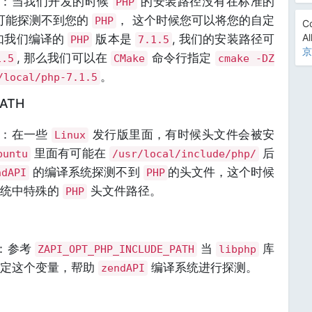
述：当我们开发的时候
的安装路径没有在标准的
PHP
可能探测不到您的
， 这个时候您可以将您的自定
PHP
Co
Al
如我们编译的
版本是
, 我们的安装路径可
PHP
7.1.5
京
, 那么我们可以在
命令行指定
1.5
CMake
cmake -DZ
。
/local/php-7.1.5
PATH
述：在一些
发行版里面，有时候头文件会被安
Linux
里面有可能在
后
buntu
/usr/local/include/php/
的编译系统探测不到
的头文件，这个时候
ndAPI
PHP
系统中特殊的
头文件路径。
PHP
述：参考
当
库
ZAPI_OPT_PHP_INCLUDE_PATH
libphp
指定这个变量，帮助
编译系统进行探测。
zendAPI