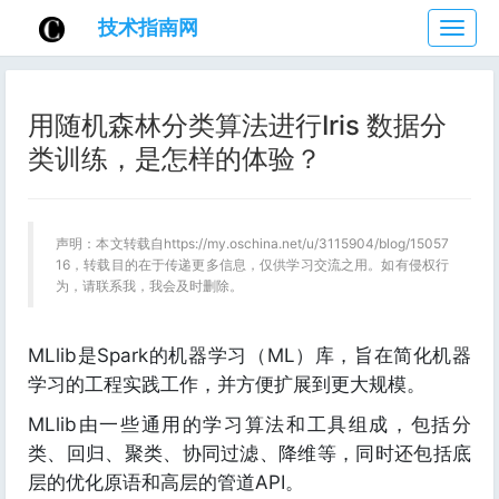
技术指南网
技
术
指
南
用随机森林分类算法进行Iris 数据分
网
类训练，是怎样的体验？
声明：本文转载自https://my.oschina.net/u/3115904/blog/15057
16，转载目的在于传递更多信息，仅供学习交流之用。如有侵权行
为，请联系我，我会及时删除。
MLlib是Spark的机器学习（ML）库，旨在简化机器
学习的工程实践工作，并方便扩展到更大规模。
MLlib由一些通用的学习算法和工具组成，包括分
类、回归、聚类、协同过滤、降维等，同时还包括底
层的优化原语和高层的管道API。