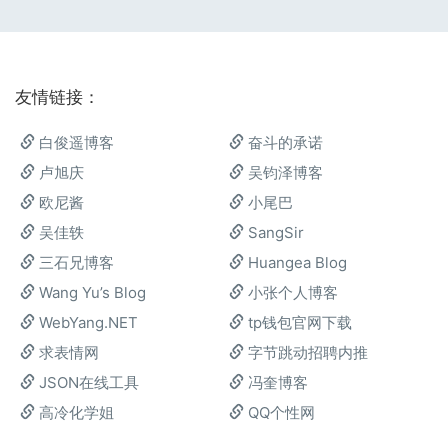
友情链接：
白俊遥博客
奋斗的承诺
卢旭庆
吴钧泽博客
欧尼酱
小尾巴
吴佳轶
SangSir
三石兄博客
Huangea Blog
Wang Yu’s Blog
小张个人博客
WebYang.NET
tp钱包官网下载
求表情网
字节跳动招聘内推
JSON在线工具
冯奎博客
高冷化学姐
QQ个性网