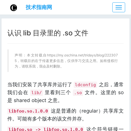
技术指南网
技
术
指
南
认识 lib 目录里的 .so 文件
网
声明：本文转载自https://my.oschina.net/tridays/blog/222307
5，转载目的在于传递更多信息，仅供学习交流之用。如有侵权行
为，请联系我，我会及时删除。
当我们安装了共享库并运行了
之后，通常
ldconfig
我们会在
里看到三个
文件。这里的 so
lib/
.so
是 shared object 之意。
这是普通的（regular）共享库文
libfoo.so.1.0.0
件。可能有多个版本的该文件并存。
这个符号链接一
libfoo.so -> libfoo.so.1.0.0