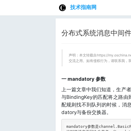
技术指南网
分布式系统消息中间件—
声明：本文转载自https://my.oschin
交流之用。如有侵权行为，请联系我，
一 mandatory 参数
上一篇文章中我们知道，生产者将消
与BindingKey的匹配将
配规则找不到队列的时候，消息将
datory与备份交换器。
mandatory参数是channel.
Basic