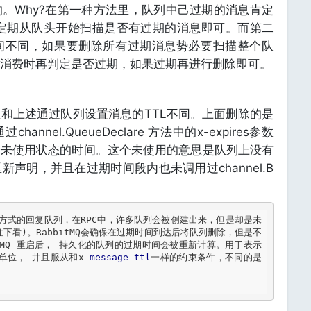
。Why?在第一种方法里，队列中己过期的消息肯定
 只要定期从队头开始扫描是否有过期的消息即可。而第二
间不同，如果要删除所有过期消息势必要扫描整个队
消费时再判定是否过期，如果过期再进行删除即可。
和上述通过队列设置消息的TTL不同。上面删除的是
nel.QueueDeclare 方法中的x-expires参数
于未使用状态的时间。这个未使用的意思是队列上没有
声明，并且在过期时间段内也未调用过channel.B
C方式的回复队列，在RPC中，许多队列会被创建出来，但是却是未
C请往下看)。RabbitMQ会确保在过期时间到达后将队列删除，但是不
tMQ 重启后， 持久化的队列的过期时间会被重新计算。用于表示
单位， 井且服从和x
-message
-ttl
一样的约束条件，不同的是