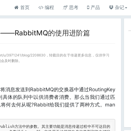
首页
编程
思考
产品
杂记
—RabbitMQ的使用进阶篇
a.net/u/3971241/blog/2208630，转载目的在于传递更多信息，仅供学习
我会及时删除。
息发送到RabbitMQ的交换器中通过RoutingKey
之路由到具体的队列中以供消费者消费。那么当我们通过匹
何去何从呢?Rabbit给我们提供了两种方式。man
Publish
方法中的参数。其主要功能是消息传递过程中不可达目的