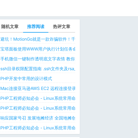
随机文章
推荐阅读
热评文章
避坑！MotionGo就是一款诈骗软件！千万不要用ChatPPT，浪费时间！
宝塔面板使用WWW用户执行计划任务命令 解决laravel日志权限问题 
手机微信一键制作透明底文字表情 教你如何让微信表情包背景为透明 自
ssh目录权限配置指南 .ssh文件夹及rsa_id.pub等文件正确权限规则
PHP开发中常用的设计模式
Mac连接亚马逊AWS EC2 远程连接登录不上去 有pem私钥文件依然要
PHP工程师必知必会 - Linux系统常用命令 - Linux中的网络管理命令（
PHP工程师必知必会 - Linux系统常用命令 - Linux中的网络管理命令（
响应国家号召 发展地摊经济 全国地摊创业经验微信交流群
PHP工程师必知必会 - Linux系统常用命令 - Linux 用户和用户组管理