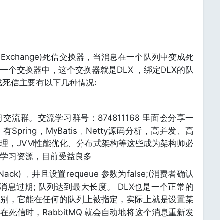
tter-Exchange)死信交换器，当消息在一个队列中变成死
个交换器中，这个交换器就是DLX ，绑定DLX的队
成死信主要有以下几种情况:
流群。交流学习群号：874811168 里面会分享一
pring，MyBatis，Netty源码分析，高并发、高
理，JVM性能优化、分布式架构等这些成为架构师必
学习资源，目前受益良多
icNack) ，井且设置requeue 参数为false;(消费者确认
消息过期; 队列达到最大长度。 DLX也是一个正常的
区别，它能在任何的队列上被指定，实际上就是设置某
死信时，RabbitMQ 就会自动地将这个消息重新发