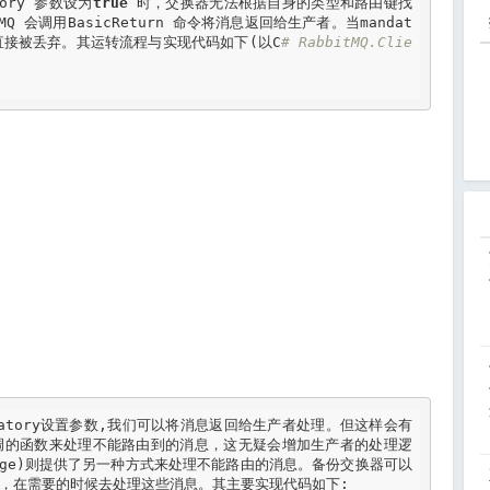
ory 参数设为
true
 时，交换器无法根据自身的类型和路由键找
MQ
 会调用
BasicReturn
 命令将消息返回给生产者。当mandat
直接被丢弃。其运转流程与实现代码如下(以
C
# RabbitMQ.Clie
atory设置参数,我们可以将消息返回给生产者处理。但这样会有
调的函数来处理不能路由到的消息，这无疑会增加生产者的处理逻
change)则提供了另一种方式来处理不能路由的消息。备份交换器可以
Q中，在需要的时候去处理这些消息。其主要实现代码如下:
