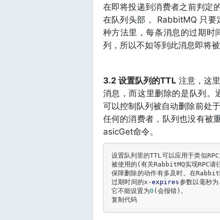
在即将投递到消费者之前判定的
在队列头部， RabbitMQ
种方法里，每条消息的过期时
列，所以不如等到此消息即将被
3.2 设置队列的TTL
注意，这里
消息，而这里删除的是队列。通过chan
可以控制队列被自动删除前处
任何的消费者，队列也没有被重新
asicGet命令。
设置队列里的TTL可以应用于类似RP
被使用的(有关RabbitMQ实现RP
保障删除的动作有多及时。在Rabbi
过期时间的x
-expires
参数以毫秒为
它不能设置为
0
(会报错)。

复制代码