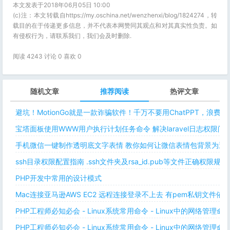
本文发表于2018年06月05日 10:00
(c)注：本文转载自https://my.oschina.net/wenzhenxi/blog/1824274，转
载目的在于传递更多信息，并不代表本网赞同其观点和对其真实性负责。如
有侵权行为，请联系我们，我们会及时删除.
阅读 4243 讨论 0 喜欢
0
随机文章
推荐阅读
热评文章
避坑！MotionGo就是一款诈骗软件！千万不要用ChatPPT，浪费
宝塔面板使用WWW用户执行计划任务命令 解决laravel日志权限
手机微信一键制作透明底文字表情 教你如何让微信表情包背景为透明
ssh目录权限配置指南 .ssh文件夹及rsa_id.pub等文件正确权限规则
PHP开发中常用的设计模式
Mac连接亚马逊AWS EC2 远程连接登录不上去 有pem私钥文件依
PHP工程师必知必会 - Linux系统常用命令 - Linux中的网络管理
PHP工程师必知必会 - Linux系统常用命令 - Linux中的网络管理