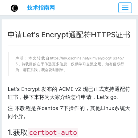
技术指南网
技
术
指
南
申请Let's Encrypt通配符HTTPS证书
网
声明：本文转载自https://my.oschina.net/kimver/blog/163457
5，转载目的在于传递更多信息，仅供学习交流之用。如有侵权行
为，请联系我，我会及时删除。
Let's Encrypt 发布的 ACME v2 现已正式支持通配符
证书，接下来将为大家介绍怎样申请，Let's go.
注 本教程是在centos 7下操作的，其他Linux系统大
同小异。
1.获取
certbot-auto