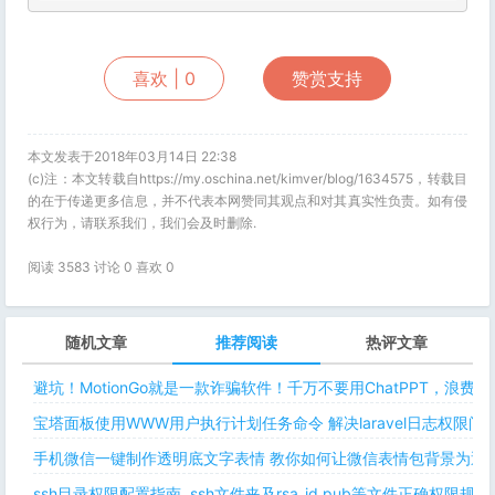
喜欢 |
0
赞赏支持
本文发表于2018年03月14日 22:38
(c)注：本文转载自https://my.oschina.net/kimver/blog/1634575，转载目
的在于传递更多信息，并不代表本网赞同其观点和对其真实性负责。如有侵
权行为，请联系我们，我们会及时删除.
阅读 3583 讨论 0 喜欢
0
随机文章
推荐阅读
热评文章
避坑！MotionGo就是一款诈骗软件！千万不要用ChatPPT，浪费
宝塔面板使用WWW用户执行计划任务命令 解决laravel日志权限
手机微信一键制作透明底文字表情 教你如何让微信表情包背景为透明
ssh目录权限配置指南 .ssh文件夹及rsa_id.pub等文件正确权限规则