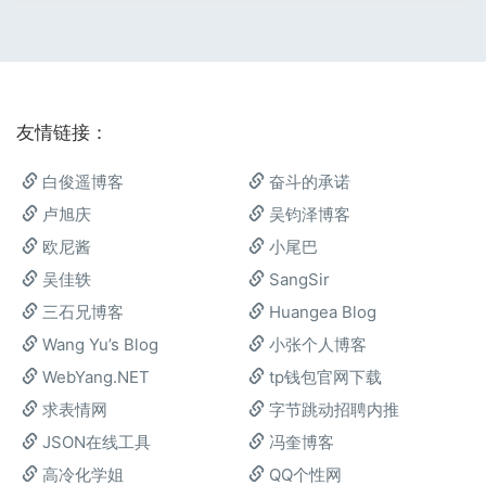
友情链接：
白俊遥博客
奋斗的承诺
卢旭庆
吴钧泽博客
欧尼酱
小尾巴
吴佳轶
SangSir
三石兄博客
Huangea Blog
Wang Yu’s Blog
小张个人博客
WebYang.NET
tp钱包官网下载
求表情网
字节跳动招聘内推
JSON在线工具
冯奎博客
高冷化学姐
QQ个性网