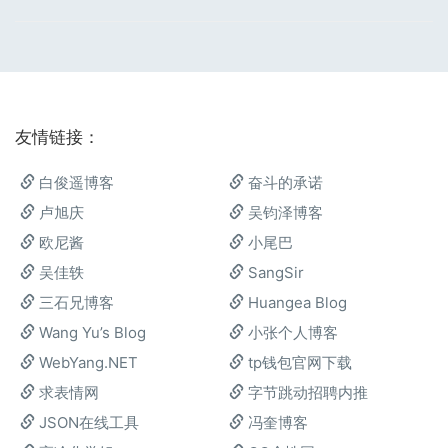
友情链接：
白俊遥博客
奋斗的承诺
卢旭庆
吴钧泽博客
欧尼酱
小尾巴
吴佳轶
SangSir
三石兄博客
Huangea Blog
Wang Yu’s Blog
小张个人博客
WebYang.NET
tp钱包官网下载
求表情网
字节跳动招聘内推
JSON在线工具
冯奎博客