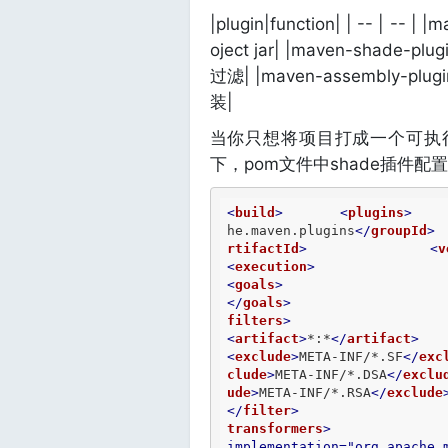
|plugin|function| | -- | 
oject jar| |maven-s
过滤| |maven-assembl
装|
当你只想将项目打成一个可执行包时
下，pom文件中shade插件配
<
build
>
<
plugins
>
he.maven.plugins
</
groupId
>
rtifactId
>
<
v
<
execution
>
<
goals
>
</
goals
>
filters
>
<
artifact
>
*:*
</
artifact
>
<
exclude
>
META-INF/*.SF
</
exc
clude
>
META-INF/*.DSA
</
exclu
ude
>
META-INF/*.RSA
</
exclude
</
filter
>
transformers
>
implementation
=
"org.apache.