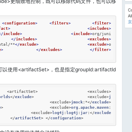
exclude>更细致地控制，既可以移除代码文件，也可以移
Co
Al
京
<
configuration
>
<
filters
>
<
filter
>
fact
>
<
includes
>
</
include
>
<
include
>
org/juni
</
includes
>
<
excludes
>
ntal/**
</
exclude
>
<
exclude
>
o
e
>
</
excludes
>
</
filter
>
artifactSet>，也是指定groupId:artifactId
orlds
<
/
exclude
> 			
<
exclude
>
j
> 			
<
exclude
>
jmock
:*
<
/
exclude
>
e
> 			
<
exclude
>
org
.
apache
.
maven
:
 			
<
exclude
>
log4j
:
log4j
:
jar
:
<
/
exclude
> 	
<
/
artifactSet
> 
<
/
configuration
> 