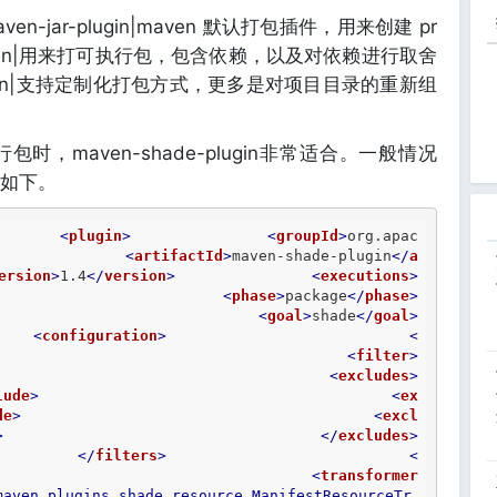
-- | |maven-jar-plugin|maven 默认打包插件，用来创建 pr
hade-plugin|用来打可执行包，包含依赖，以及对依赖进行取舍
y-plugin|支持定制化打包方式，更多是对项目目录的重新组
，maven-shade-plugin非常适合。一般情况
置如下。
<
plugin
>
<
groupId
>
org.apac
<
artifactId
>
maven-shade-plugin
</
a
ersion
>
1.4
</
version
>
<
executions
>
<
phase
>
package
</
phase
>
<
goal
>
shade
</
goal
>
<
configuration
>
<
<
filter
>
<
excludes
>
lude
>
<
ex
de
>
<
excl
>
</
excludes
>
</
filters
>
<
<
transformer
maven.plugins.shade.resource.ManifestResourceTr