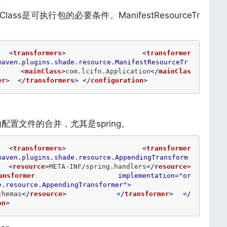
Class是可执行包的必要条件。ManifestResourceTr
<
transformers
>
<
transformer
maven.plugins.shade.resource.ManifestResourceTr
<
mainClass
>
com.lcifn.Application
</
mainClas
er
>
</
transformers
>
</
configuration
>
配置文件的合并，尤其是spring。
<
transformers
>
<
transformer
maven.plugins.shade.resource.AppendingTransform
<
resource
>
META-INF/spring.handlers
</
resource
>
ansformer
implementation
=
"or
e.resource.AppendingTransformer"
>
chemas
</
resource
>
</
transformer
>
</
on
>