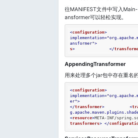
往MANIFEST文件中写入Main-
ansformer可以轻松实现。
<
configuration
>
implementation
=
"org.apache.
ansformer"
>
s
>
</
transform
AppendingTransformer
用来处理多个jar包中存在重名的
<
configuration
>
implementation
=
"org.apache.
er"
>
</
transformer
>
<
tr
g.apache.maven.plugins.shad
<
resource
>
META-INF/spring.s
transformers
>
</
configurati