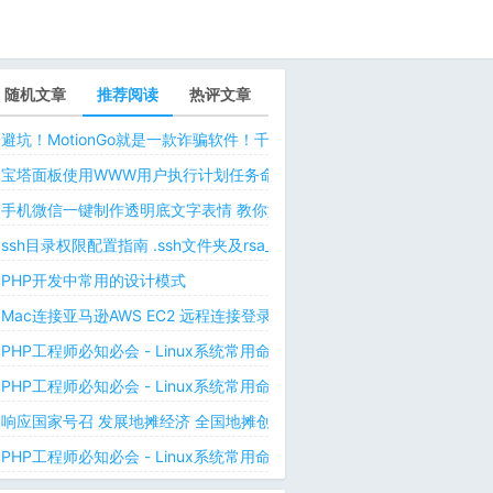
随机文章
推荐阅读
热评文章
避坑！MotionGo就是一款诈骗软件！千万不要用ChatPPT，浪费时间！
宝塔面板使用WWW用户执行计划任务命令 解决laravel日志权限问题 
手机微信一键制作透明底文字表情 教你如何让微信表情包背景为透明 自
ssh目录权限配置指南 .ssh文件夹及rsa_id.pub等文件正确权限规则
PHP开发中常用的设计模式
Mac连接亚马逊AWS EC2 远程连接登录不上去 有pem私钥文件依然要
PHP工程师必知必会 - Linux系统常用命令 - Linux中的网络管理命令（
PHP工程师必知必会 - Linux系统常用命令 - Linux中的网络管理命令（
响应国家号召 发展地摊经济 全国地摊创业经验微信交流群
PHP工程师必知必会 - Linux系统常用命令 - Linux 用户和用户组管理