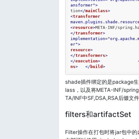
ansformer"
>
tion
</
mainClass
>
<
transformer
maven.plugins.shade.resourc
<
resource
>
META-INF/spring.h
</
transformer
>
implementation
=
"org.apache.
er"
>
resource
>
</
transformers
>
</
execution
>
ns
>
</
build
>
shade插件绑定的是package生命周
lass，以及将META-INF/s
TA/INF中SF,DSA,RSA后缀文
filters和artifactSet
Filter操作在打包时将jar包中的内容