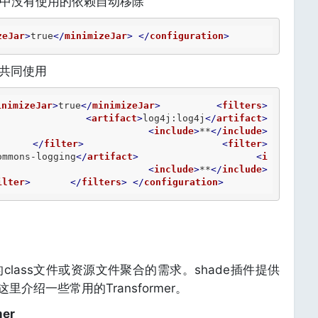
将项目中没有使用的依赖自动移除
zeJar
>
true
</
minimizeJar
>
</
configuration
>
rs>共同使用
inimizeJar
>
true
</
minimizeJar
>
<
filters
>
<
artifact
>
log4j:log4j
</
artifact
>
<
include
>
**
</
include
>
</
filter
>
<
filter
>
ommons-logging
</
artifact
>
<
i
<
include
>
**
</
include
>
ilter
>
</
filters
>
</
configuration
>
lass文件或资源文件聚合的需求。shade插件提供
这里介绍一些常用的Transformer。
mer