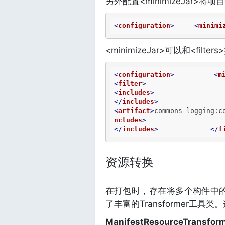
另外配置<minimizeJar>
<
configuration
>
<
minimi
<minimizeJar>可以和<filte
<
configuration
>
<
m
<
filter
>
<
includes
>
</
includes
>
<
artifact
>
commons-logging:c
ncludes
>
</
includes
>
</
f
资源转换
在打包时，存在将多个构件中的c
了丰富的Transformer工具类。
ManifestResourceTransfor