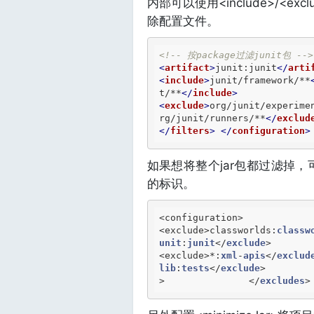
内部可以使用<include>/<
除配置文件。
<!-- 按package过滤junit包 -->
<
artifact
>
junit:junit
</
arti
<
include
>
junit/framework/**
t/**
</
include
>
<
exclude
>
org/junit/experime
rg/junit/runners/**
</
exclud
</
filters
>
</
configuration
>
如果想将整个jar包都过滤掉，可以使用<
的标识。
<configuration> 	<artifactSet> 		<excludes> 			
<exclude>
classworlds:
classw
unit
:
junit
<
/
exclude
<
exclude
>*:
xml
-
apis
<
/
exclud
lib
:
tests
<
/
exclude
>
> 		
<
/
excludes