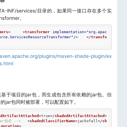
er
-INF/services/目录的，如果同一接口存在多个实
former。
mers
>
<
transformer
implementation
=
"org.apac
urce.ServicesResourceTransformer"
/>
</
transfo
maven.apache.org/plugins/maven-shade-plugin/ex
s.html
盖基于项目的jar包，而生成包含所有依赖的jar包。但
e后的jar包同时被部署，可以配置如下。
edArtifactAttached
>
true
</
shadedArtifactAttached
>
ar包后 -->
<
shadedClassifierName
>
jackofall
</
sh
iguration
>