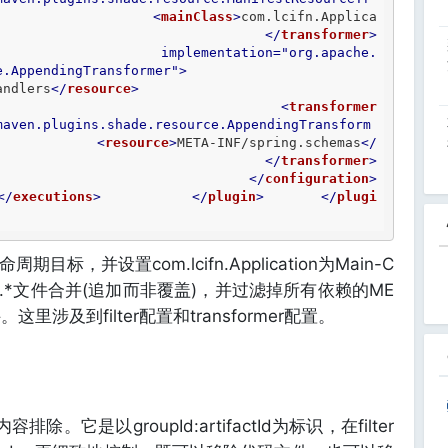
<
mainClass
>
com.lcifn.Applica
</
transformer
>
implementation
=
"org.apache.
e.AppendingTransformer"
>
andlers
</
resource
>
<
transformer
maven.plugins.shade.resource.AppendingTransform
<
resource
>
META-INF/spring.schemas
</
</
transformer
>
</
configuration
>
</
executions
>
</
plugin
>
</
plugi
期目标，并设置com.lcifn.Application为Main-C
pring.*文件合并(追加而非覆盖)，并过滤掉所有依赖的ME
件。这里涉及到filter配置和transformer配置。
排除。它是以groupId:artifactId为标识，在filter