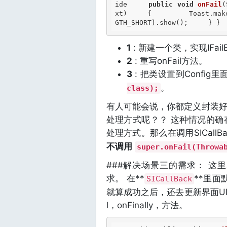
ide
public
void
onFail
(
xt)     {         Toast.mak
GTH_SHORT).show();     } } 
1
: 新建一个类，实现IFail
2
: 重写onFail方法。
3
: 把类设置到Config里
。
class);
有人可能会说，你都定义封装
处理方式呢？？ 这种情况的
处理方式。那么在调用SICall
不调用
super.onFail(Throwa
###解决场景三的需求： 
求。 在**
**里面
SICallBack
就算成功之后，还去更新界面UI已
l，onFinally，方法。