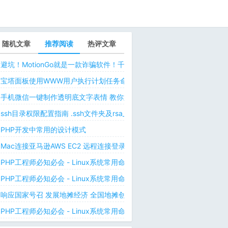
随机文章
推荐阅读
热评文章
避坑！MotionGo就是一款诈骗软件！千万不要用ChatPPT，浪费时间！
宝塔面板使用WWW用户执行计划任务命令 解决laravel日志权限问题 
手机微信一键制作透明底文字表情 教你如何让微信表情包背景为透明 自
ssh目录权限配置指南 .ssh文件夹及rsa_id.pub等文件正确权限规则
PHP开发中常用的设计模式
Mac连接亚马逊AWS EC2 远程连接登录不上去 有pem私钥文件依然要
PHP工程师必知必会 - Linux系统常用命令 - Linux中的网络管理命令（
PHP工程师必知必会 - Linux系统常用命令 - Linux中的网络管理命令（
响应国家号召 发展地摊经济 全国地摊创业经验微信交流群
PHP工程师必知必会 - Linux系统常用命令 - Linux 用户和用户组管理