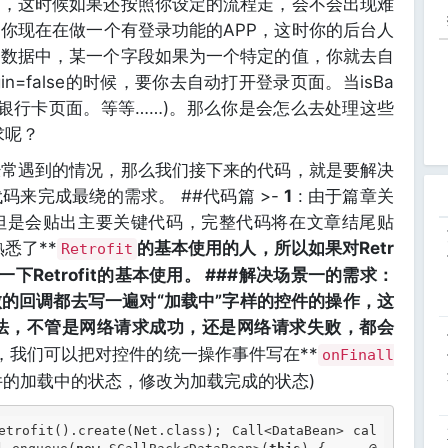
了，这时候如果还按照你设定的流程走，会不会出现难
你现在在做一个有登录功能的APP，这时你的后台人
的数据中，某一个字段如果为一个特定的值，你就去自
in=false的时候，要你去自动打开登录页面。当isBa
打开银行卡页面。等等……)。那么你是会怎么去处理这些
求呢？
经常遇到的情况，那么我们接下来的代码，就是要解决
来完成最绕的需求。 ##代码篇 >-
1
: 由于篇章关
但是会贴出主要关键代码，完整代码将在文章结尾贴
悉了**
的基本使用的人，所以如果对Retr
Retrofit
一下Retrofit的基本使用。 ###解决场景一的需求：
的回调都去写一遍对“加载中”字样的控件的操作，这
法，不管是网络请求成功，还是网络请求失败，都会
以，我们可以把对控件的统一操作事件写在**
onFinall
件的加载中的状态，修改为加载完成的状态)
etrofit().create(Net.class); Call<DataBean> cal