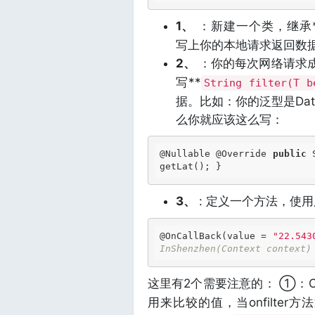
1、
：新建一个类，继承*
写上你的本地请求返回数据的
2、
：你的每次网络请求
写**
String filter(T b
据。比如：你的泛型是Data
么你就应该这么写：
@Nullable
@Override
public
 
getLat(); } 
3、
: 定义一个方法，使用
@OnCallBack
(value = 
"22.543
InShenzhen(Context context
这里有2个需要注意的： ①：On
用来比较的值，当onfilter