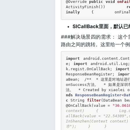
@Override
public
void
onFai
ActivityFinish())         
r
inally
     {         onFina
SICallBack里面，默
###解决场景四的需求： 这
路由之间的跳转。这里给一个例
import
 android.content.Con
e; 
import
 android.util.Log
k.regist.OnCallBack; 
import
ResponseBeanRegister; 
impor
aBean;  
/**  * 这里是对地址
onSuccess方法。  * 如果是
法。  * Created by xiaolei o
nds
ResponseBeanRegister
<
Da
c
 String 
filter
(DataBean b
@OnCallBack
(value = 
"36.061
context)     {         Log
allBack(value = "22.54309"
InShenzhen(Context contex
市");     }      } 