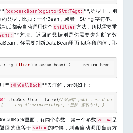
*
**,泛型里，则
ResponseBeanRegister&lt;T&gt;
类型，比如：一个Bean，或者，String 字符串。
成功后都会自动调用这个
方法，所以需要重
onfilter
**方法。返回的数据则是你需要去判断的数
ean);
Bean，你需要判断DataBean里面 lat字段的值，那
String 
filter
(DataBean bean) {     
return
 bean.
用**
**去注解，示例如下：
@OnCallBack
09"
,stopNextStep = 
false
)
//深圳市 public void on
) {     Log.d("MainActivity", "拦截：深圳市"); } 
CallBack里面，有两个参数，第一个参数
是
value
方法返回的值等于
的时候，则会自动调用当前方
value