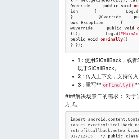
l = net.getIndex(city); cal
Override
public
void
on
ion     {         Log.d
}          
@Override
pu
ows
 Exception     {    
@Override
public
void
(t);         Log.d(
"MainAc
public
void
onFinally
()    
} }); 
1
: 使用SICallBack，或者SC
现于SICallBack。
2
: 传入上下文，支持传
3
: 重写**
*
onFinally()
###解决场景二的需求： 对
方式。
import
 android.content.Cont
iaolei.exretrofitcallback.n
retrofitcallback.network.co
017/12/15.  */
public
class