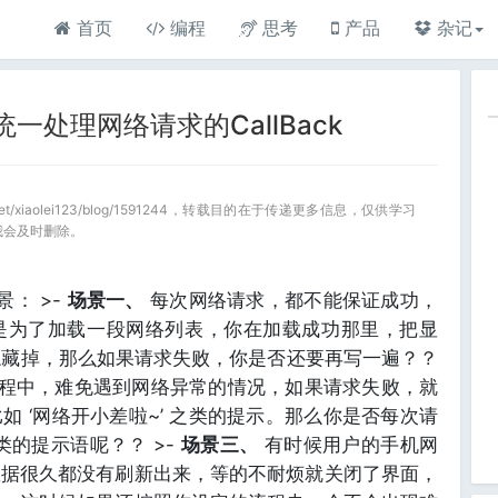
首页
编程
思考
产品
杂记
个统一处理网络请求的CallBack
.net/xiaolei123/blog/1591244，转载目的在于传递更多信息，仅供学习
我会及时删除。
景： >-
场景一、
每次网络请求，都不能保证成功，
是为了加载一段网络列表，你在加载成功那里，把显
件隐藏掉，那么如果请求失败，你是否还要再写一遍？？
过程中，难免遇到网络异常的情况，如果请求失败，就
 ‘网络开小差啦~’ 之类的提示。那么你是否每次请
类的提示语呢？？ >-
场景三、
有时候用户的手机网
数据很久都没有刷新出来，等的不耐烦就关闭了界面，