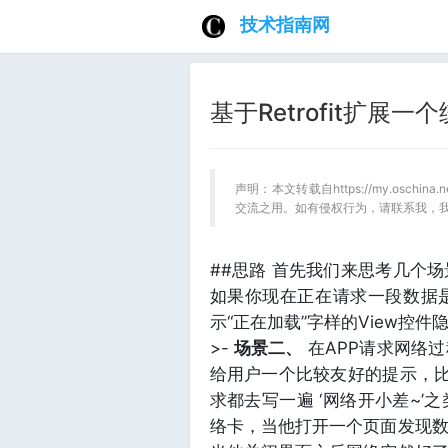
技术指南网
基于Retrofit扩展一
声明：本文转载自https://my.oschina
交流之用。如有侵权行为，请联系我，
##思路 首先我们来思考几个场
如果你现在正在请求一段数据
示“正在加载”字样的View控
>-
场景二、
在APP请求网络
给用户一个比较友好的提示，比如
求都去写一遍 ‘网络开小差~’之
络卡，当他打开一个页面发现