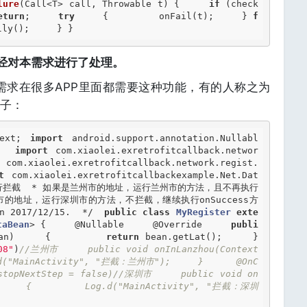
lure
(Call<T> call, Throwable t) {     
if
 (check
eturn
;     
try
     {         onFail(t);     } 
f
lly();     } } 
认已经对本需求进行了处理。
个需求在很多APP里面都需要这种功能，有的人称之为
子：
text; 
import
 android.support.annotation.Nullabl
;  
import
 com.xiaolei.exretrofitcallback.networ
 com.xiaolei.exretrofitcallback.network.regist.
t
 com.xiaolei.exretrofitcallbackexample.Net.Dat
进行拦截  * 如果是兰州市的地址，运行兰州市的方法，且不再执行
深圳市的地址，运行深圳市的方法，不拦截，继续执行onSuccess方
n 2017/12/15.  */
public
class
MyRegister
exte
taBean
> {
@Nullable
@Override
publi
ean)     {         
return
 bean.getLat();     }      
08"
)
//兰州市     public void onInLanzhou(Context 
.d("MainActivity", "拦截：兰州市");     }      @OnC
,stopNextStep = false)//深圳市     public void on
t)     {         Log.d("MainActivity", "拦截：深圳