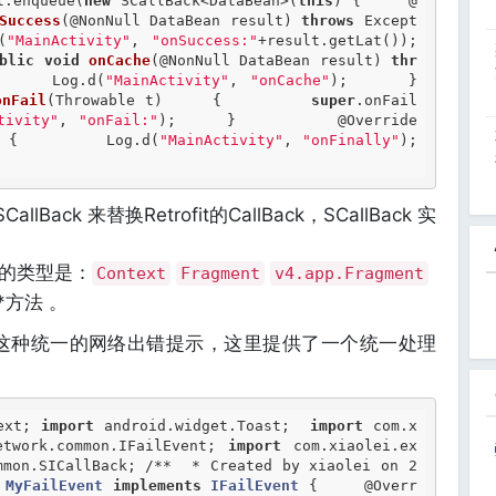
l.enqueue(
new
 SCallBack<DataBean>(
this
) {     
@
Success
(@NonNull DataBean result) 
throws
 Except
(
"MainActivity"
, 
"onSuccess:"
+result.getLat());     
blic
void
onCache
(@NonNull DataBean result) 
thr
     Log.d(
"MainActivity"
, 
"onCache"
);     }       
onFail
(Throwable t)     {         
super
.onFail
tivity"
, 
"onFail:"
);     }          
@Override
 {         Log.d(
"MainActivity"
, 
"onFinally"
);     
allBack 来替换Retrofit的CallBack，SCallBack 实
入的类型是：
Context
Fragment
v4.app.Fragment
*方法 。
于这种统一的网络出错提示，这里提供了一个统一处理
ext; 
import
 android.widget.Toast;  
import
 com.x
etwork.common.IFailEvent; 
import
 com.xiaolei.ex
mmon.SICallBack; 
/**  * Created by xiaolei on 2
MyFailEvent
implements
IFailEvent
 {
@Overr