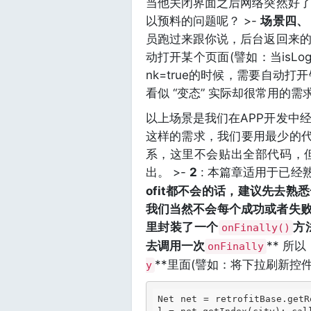
当他关闭界面之后网络突然好
以预料的问题呢？ >-
场景四、
员跑过来跟你说，后台返回来
动打开某个页面(譬如：当isLog
nk=true的时候，需要自动
看似 “变态” 实际却很常用的需
以上场景是我们在APP开发中
这样的需求，我们要用最少的代码
系，这里不会贴出全部代码，
出。 >-
2
: 本篇章适用于已经熟
ofit都不会的话，建议先去熟悉
我们当然不会每个成功或者失败
里封装了一个
方
onFinally()
去调用一次
** 所
onFinally
**里面(譬如：将下拉刷新控
y
Net net = retrofitBase.getR