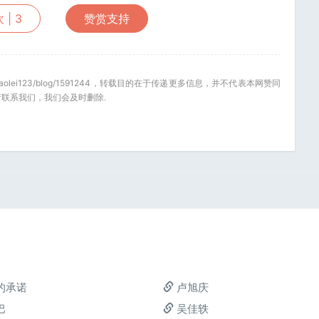
 |
3
赞赏支持
net/xiaolei123/blog/1591244，转载目的在于传递更多信息，并不代表本网赞同
联系我们，我们会及时删除.
的承诺
卢旭庆
巴
吴佳轶