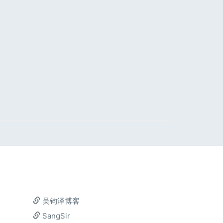
吴钧泽博客
SangSir