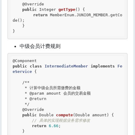
@Override
public
 Integer 
getType
() {

return
 MemberEnum.JUNIOR_MEMBER.getCo
de();

    }

}
中级会员计费规则
@Component
public
class
IntermediateMember
implements
Fe
eService
 {
/**

     * 计算中级会员所需缴费的金额

     *
 @param
 amount 会员的交易金额

     *
 @return
     */
@Override
public
 Double 
compute
(Double amount) {

// 具体的实现根据业务需求修改
return
6.66
;

    }
