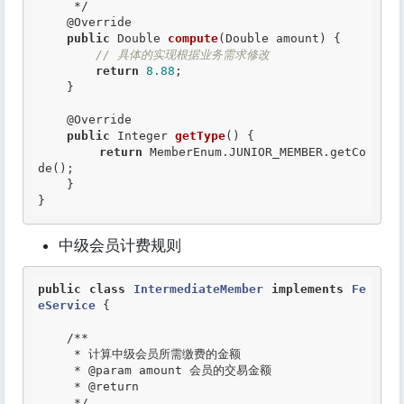
     */
@Override
public
 Double 
compute
(Double amount) {

// 具体的实现根据业务需求修改
return
8.88
;

    }

@Override
public
 Integer 
getType
() {

return
 MemberEnum.JUNIOR_MEMBER.getCo
de();

    }

}
中级会员计费规则
public
class
IntermediateMember
implements
Fe
eService
 {
/**

     * 计算中级会员所需缴费的金额

     *
 @param
 amount 会员的交易金额

     *
 @return
     */