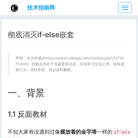
技术指南网
技
术
指
南
彻底消灭if-else嵌套
网
声明：本文转载自https://www.cnblogs.com/vandusty/p/123754
75.html，转载目的在于传递更多信息，仅供学习交流之用。如有侵
权行为，请联系我，我会及时删除。
一、背景
1.1 反面教材
不知大家有没遇到过像
横放着的金字塔
一样的
if-els