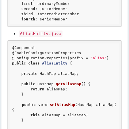
first
: ordinaryMember

second
: juniorMember

third
: intermediateMember

fourth
: seniorMember
AliasEntity.java
@Component
@EnableConfigurationProperties
@ConfigurationProperties
(prefix = 
"alias"
public
class
AliasEntity
 {
private
 HashMap aliasMap;

public
 HashMap 
getAliasMap
() {

return
 aliasMap;

    }

public
void
setAliasMap
(HashMap aliasMap) 
{

this
.aliasMap = aliasMap;

    }
