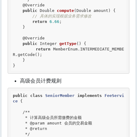
@Override
public
 Double 
compute
(Double amount) {

// 具体的实现根据业务需求修改
return
6.66
;

    }

@Override
public
 Integer 
getType
() {

return
 MemberEnum.INTERMEDIATE_MEMBE
R.getCode();

    }

}
高级会员计费规则
public
class
SeniorMember
implements
FeeServi
ce
 {
/**

     * 计算高级会员所需缴费的金额

     *
 @param
 amount 会员的交易金额

     *
 @return
     */