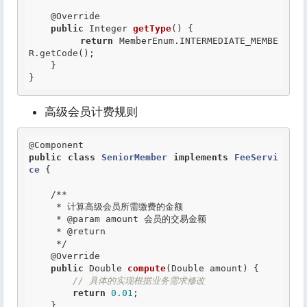
@Override
public
 Integer 
getType
() {

return
 MemberEnum.INTERMEDIATE_MEMBE
R.getCode();

    }

}
高级会员计费规则
@Component
public
class
SeniorMember
implements
FeeServi
ce
 {
/**

     * 计算高级会员所需缴费的金额

     *
 @param
 amount 会员的交易金额

     *
 @return
     */
@Override
public
 Double 
compute
(Double amount) {

// 具体的实现根据业务需求修改
return
0.01
;

    }
