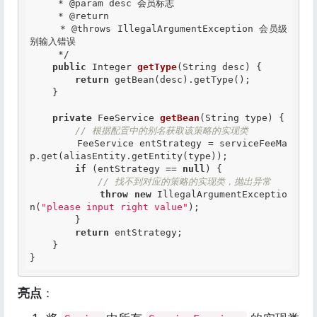
     *
 @param
 desc 会员标志

     *
 @return
     *
 @throws
 IllegalArgumentException 会员级
别输入错误

     */
public
 Integer 
getType
(String desc) {

return
 getBean(desc).getType();

    }

private
 FeeService 
getBean
(String type) {

// 根据配置中的别名获取该策略的实现类
        FeeService entStrategy = serviceFeeMa
p.get(aliasEntity.getEntity(type));

if
 (entStrategy == 
null
) {

// 找不到对应的策略的实现类，抛出异常
throw
new
 IllegalArgumentExceptio
n(
"please input right value"
);

        }

return
 entStrategy;

    }

}
亮点
：