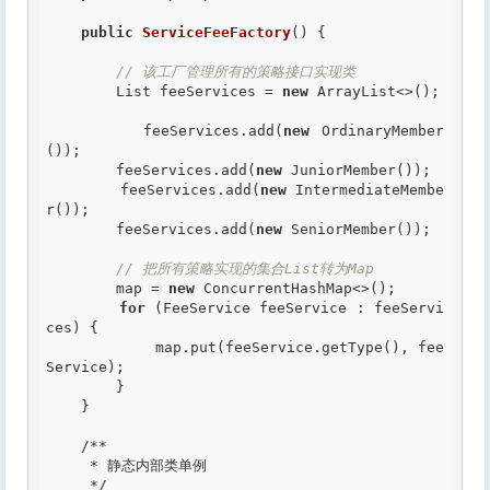
public
ServiceFeeFactory
() {

// 该工厂管理所有的策略接口实现类
        List feeServices = 
new
 ArrayList<>();

        feeServices.add(
new
 OrdinaryMember
());

        feeServices.add(
new
 JuniorMember());

        feeServices.add(
new
 IntermediateMembe
r());

        feeServices.add(
new
 SeniorMember());

// 把所有策略实现的集合List转为Map
        map = 
new
 ConcurrentHashMap<>();

for
 (FeeService feeService : feeServi
ces) {

            map.put(feeService.getType(), fee
Service);

        }

    }

/**

     * 静态内部类单例

     */