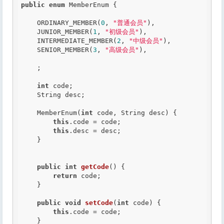
public
enum
 MemberEnum {

    ORDINARY_MEMBER(
0
, 
"普通会员"
),

    JUNIOR_MEMBER(
1
, 
"初级会员"
),

    INTERMEDIATE_MEMBER(
2
, 
"中级会员"
),

    SENIOR_MEMBER(
3
, 
"高级会员"
),

    ;

int
 code;

    String desc;

    MemberEnum(
int
 code, String desc) {

this
.code = code;

this
.desc = desc;

    }

public
int
getCode
() {

return
 code;

    }

public
void
setCode
(
int
 code) {

this
.code = code;

    }
