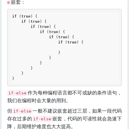
嵌套：
e
if
 (
true
) {

if
 (
true
) {

if
 (
true
) {

if
 (
true
) {

if
 (
true
) {

if
 (
true
) {

                    }

                }

            }

        }

    }

}
作为每种编程语言都不可或缺的条件语句，
if-else
我们在编程时会大量的用到。
但
一般不建议嵌套超过三层，如果一段代码
if-else
存在过多的
嵌套，代码的可读性就会急速下
if-else
降，后期维护难度也大大提高。