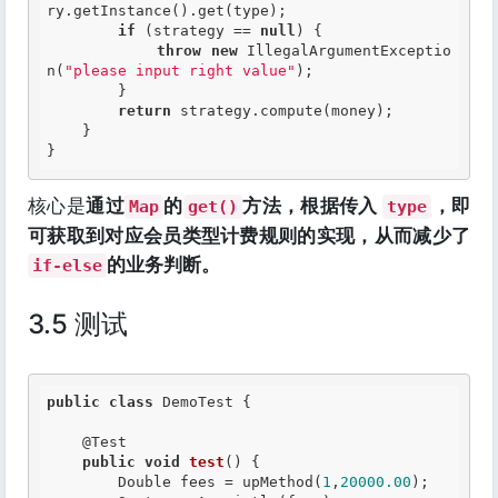
ry.getInstance().get(type);

if
 (strategy == 
null
) {

throw
new
 IllegalArgumentExceptio
n(
"please input right value"
);

        }

return
 strategy.compute(money);

    }

}
核心是
通过
的
方法，根据传入
，即
Map
get()
type
可获取到对应会员类型计费规则的实现，从而减少了
的业务判断。
if-else
3.5 测试
public
class
 DemoTest {

    @Test

public
void
test
() {

        Double fees = upMethod(
1
,
20000.00
);
