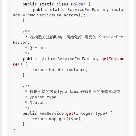
public
static
class
Holder
 {
public
static
 ServiceFeeFactory insta
nce = 
new
 ServiceFeeFactory();

    }

/**

     * 在构造方法的时候，初始化好 需要的 ServiceFee
Factory

     *
 @return
     */
public
static
 ServiceFeeFactory 
getInstan
ce
() {

return
 Holder.instance;

    }

/**

     * 根据会员的级别type 从map获取相应的策略实现类

     *
 @param
 type

     *
 @return
     */
public
 FeeService 
get
(Integer type) {

return
 map.get(type);

    }

}