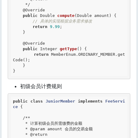
     */
@Override
public
 Double 
compute
(Double amount) {

// 具体的实现根据业务需求修改
return
9.99
;

    }

@Override
public
 Integer 
getType
() {

return
 MemberEnum.ORDINARY_MEMBER.get
Code();

    }

}
初级会员计费规则
public
class
JuniorMember
implements
FeeServi
ce
 {
/**

     * 计算初级会员所需缴费的金额

     *
 @param
 amount 会员的交易金额

     *
 @return