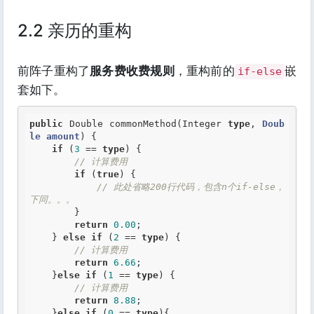
2.2 亲历的重构
前阵子重构了
服务费收费规则
，重构前的
嵌
if-else
套如下。
public
 Double commonMethod(Integer 
type
, 
Doub
le
amount
) {
if
 (
3
 == 
type
) {
// 计算费用
if
 (
true
) {

// 此处省略200行代码，包含n个if-else，
下同。。。
        }

return
0.00
;

    } 
else
if
 (
2
 == 
type
) {
// 计算费用
return
6.66
;

    }
else
if
 (
1
 == 
type
) {
// 计算费用
return
8.88
;

    }
else
if
 (
0
 == 
type
){