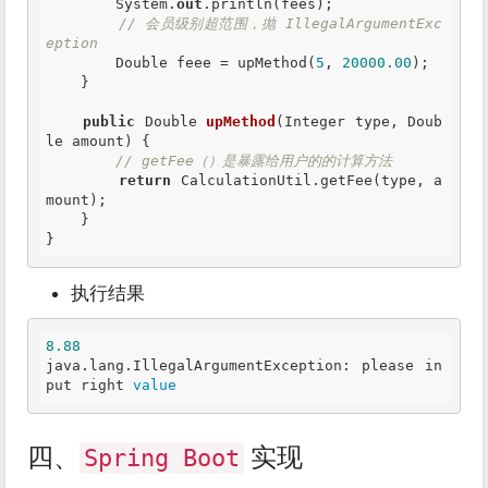
        System.
out
.println(fees);

// 会员级别超范围，抛 IllegalArgumentExc
eption
        Double feee = upMethod(
5
, 
20000.00
);

    }

public
 Double 
upMethod
(Integer type, Doub
le amount) {

// getFee（）是暴露给用户的的计算方法
return
 CalculationUtil.getFee(type, a
mount);

    }

}
执行结果
8.88
java.lang.IllegalArgumentException: please in
put 
right
value
四、
实现
Spring Boot