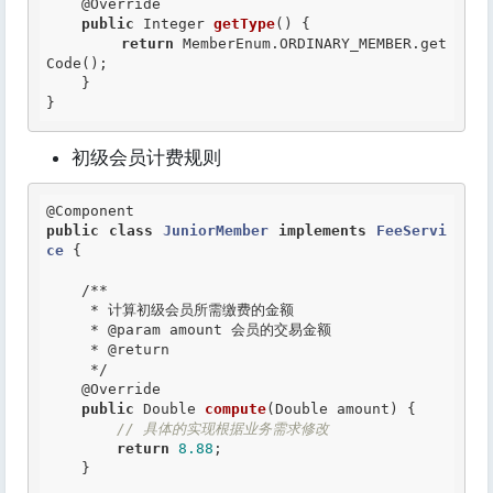
@Override
public
 Integer 
getType
() {

return
 MemberEnum.ORDINARY_MEMBER.get
Code();

    }

}
初级会员计费规则
@Component
public
class
JuniorMember
implements
FeeServi
ce
 {
/**

     * 计算初级会员所需缴费的金额

     *
 @param
 amount 会员的交易金额

     *
 @return
     */
@Override
public
 Double 
compute
(Double amount) {

// 具体的实现根据业务需求修改
return
8.88
;

    }
