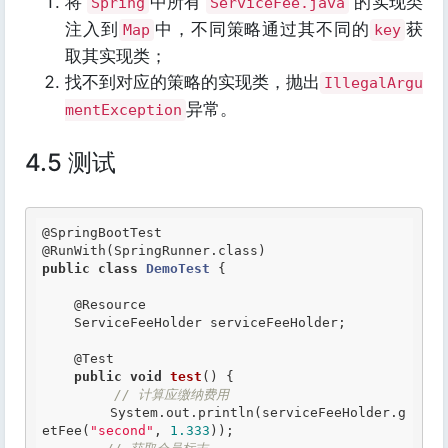
将
中所有
的实现类
Spring
ServiceFee.java
注入到
中，不同策略通过其不同的
获
Map
key
取其实现类；
找不到对应的策略的实现类，抛出
IllegalArgu
异常。
mentException
4.5 测试
@SpringBootTest
@RunWith
public
class
DemoTest
 {
@Resource
    ServiceFeeHolder serviceFeeHolder;

@Test
public
void
test
() {

// 计算应缴纳费用
        System.out.println(serviceFeeHolder.g
etFee(
"second"
, 
1.333
));
