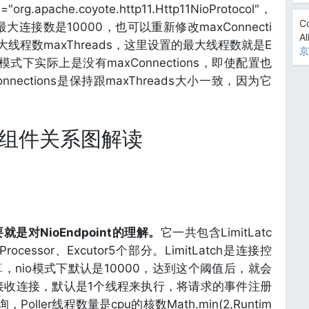
rg.apache.coyote.http11.Http11NioProtocol"，
Co
下默认最大连接数是10000，也可以重新修改maxConnecti
Al
线程数maxThreads，这里设置的最大线程数就是E
京
O模式下实际上是没有maxConnections，即使配置也
nections是保持跟maxThreads大小一致，因为它
int组件关系图解读
就是对NioEndpoint的理解。
它一共包含LimitLatc
etProcessor、Excutor5个部分。LimitLatch是连接控
nio模式下默认是10000，达到这个阈值后，就会
负责接收连接，默认是1个线程来执行，将请求的事件注册
Poller线程数量是cpu的核数Math.min(2,Runtim