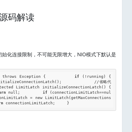
nt源码解读
会初始化连接限制，不可能无限增大，NIO模式下默认是
) throws Exception {          
if
 (!running) {             
nitializeConnectionLatch();             //省略代
         }     } protected LimitLatch initializeConnectionLatch() {       
urn
 null;         
if
 (connectionLimitLatch==nul
nLimitLatch = new LimitLatch(getMaxConnections
rn
 connectionLimitLatch;     } 