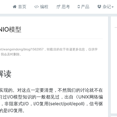
首页
编程
思考
产品
杂记
NIO模型
.net/wangxindong/blog/1562957，转载目的在于传递更多信息，仅供学
，我会及时删除。
解读
O复用来实现的。对这点一定要清楚，不然我们的讨论就不在
过I/O模型知识的一般都见过，出自《UNIX网络编
塞式I/O，I/O复用(select/poll/epoll)，信号驱
的是I/O复用。