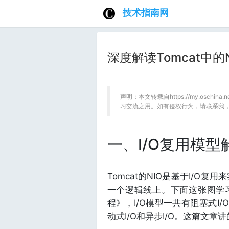
技术指南网
深度解读Tomcat中的
声明：本文转载自https://my.oschina
习交流之用。如有侵权行为，请联系我
一、I/O复用模型
Tomcat的NIO是基于I/
一个逻辑线上。下面这张图学习
程》，I/O模型一共有阻塞式I/O，非阻
动式I/O和异步I/O。这篇文章讲