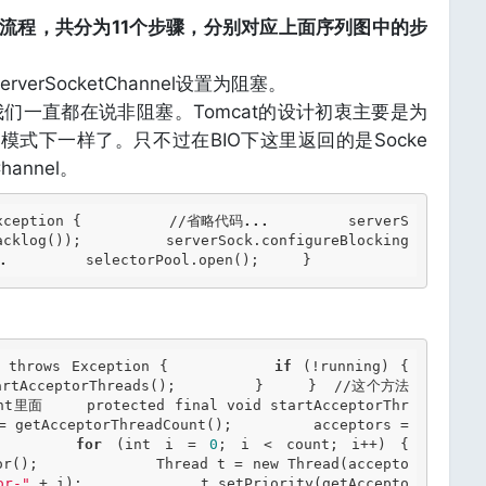
的流程，共分为11个步骤，分别对应上面序列图中的步
verSocketChannel设置为阻塞。
们一直都在说非阻塞。Tomcat的设计初衷主要是为
模式下一样了。只不过在BIO下这里返回的是Socke
annel。
Exception {          //省略代码
...
         serverS
acklog());         serverSock.configureBlocking
.
         selectorPool.open();     } 
) throws Exception {          
if
 (!running) {             
artAcceptorThreads();         }     }  //这个方法
面     protected final void startAcceptorThr
= getAcceptorThreadCount();         acceptors = 
        
for
 (int i = 
0
; i < count; i++) {             
or();             Thread t = new Thread(accepto
or-"
 + i);             t.setPriority(getAccepto