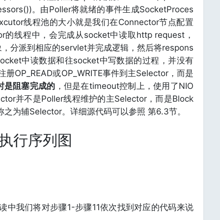
Processors())。由Poller将就绪的事件生成SocketProces
Excutor线程池的大小就是我们在Connector节点配置
tor的线程中，会完成从socket中读取http request，
st对象，分派到相应的servlet并完成逻辑，然后将respons
在从socket中读数据和往socket中写数据的过程，并没有
P_READ或OP_WRITE事件到主Selector，而是
这时是阻塞完成的
，但是在timeout控制上，使用了NIO
ctor并不是Poller线程维护的主Selector，而是Block
r，称之为辅Selector。详细源代码可以参照 第6.3节。
nt执行序列图
源码解读中我们将对步骤1-步骤11依次找到对应的代码来说