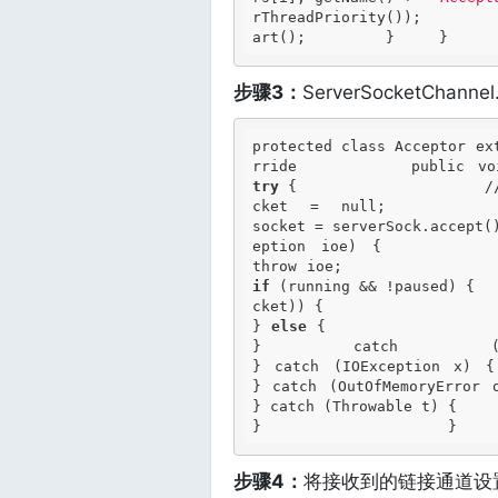
rThreadPriority());        
art();         }     }    
步骤3：
ServerSocketChann
protected class Acceptor ex
rride         public v
try
 {                    
cket = null; 
socket = serverSock.accept
eption ioe) {   
throw ioe;            
if
 (running && !paused) {  
cket)) {                  
} 
else
 {               
} catch (SocketTimeoutExcep
} catch (IOException
} catch (OutOfMemoryEr
} catch (Throwable t) {  
}                     }    
步骤4：
将接收到的链接通道设