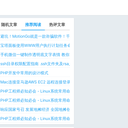
随机文章
推荐阅读
热评文章
避坑！MotionGo就是一款诈骗软件！千万不要用ChatPPT，浪费时间！
宝塔面板使用WWW用户执行计划任务命令 解决laravel日志权限问题 
手机微信一键制作透明底文字表情 教你如何让微信表情包背景为透明 自
ssh目录权限配置指南 .ssh文件夹及rsa_id.pub等文件正确权限规则
PHP开发中常用的设计模式
Mac连接亚马逊AWS EC2 远程连接登录不上去 有pem私钥文件依然要
PHP工程师必知必会 - Linux系统常用命令 - Linux中的网络管理命令（
PHP工程师必知必会 - Linux系统常用命令 - Linux中的网络管理命令（
响应国家号召 发展地摊经济 全国地摊创业经验微信交流群
PHP工程师必知必会 - Linux系统常用命令 - Linux 用户和用户组管理