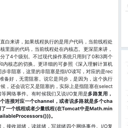
，直白来讲，如果线程执行的是用户代码，当前线程处
内核里面的代码，当前线程处在内核态。更深层来讲，
分了4个级别。不过现代操作系统只用到了0和3两个
态和内核态的切换。更详细的可参照《深入理解计算机
同步非阻塞，这里的非阻塞是指I/O读写，对应的是rec
已经准备好，无需阻塞。说它是同步，是因为，这个执行
，还会说它又是阻塞的，实际上是指阻塞在select
等网络事件。有时候我们又说I/O复用是
多路复用，
连接对应一个channel，或者说多路就是多个cha
了一个线程或者少量线程(在Tomcat中是Math.min
ailableProcessors()))。
，接收就绪，读就绪，写就绪四个网络事件。I/O复