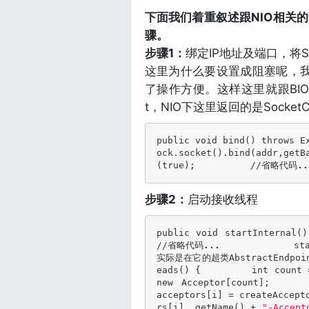
下面我们着重叙述跟NIO相关
骤。
步骤1：
绑定IP地址及端口，将Ser
这里为什么要设置成阻塞呢，我
了操作方便。这样这里就跟BIO
t，NIO下这里返回的是SocketCh
public void bind() throws 
ock.socket().bind(addr,getB
(true);          //省略代码
..
步骤2：
启动接收线程
public void startInternal(
//省略代码
...
             st
实际是在它的超类AbstractEndpoint里
eads() {         int count 
new Acceptor[count];  
acceptors[i] = createAccept
rs[i], getName() + 
"-Accept