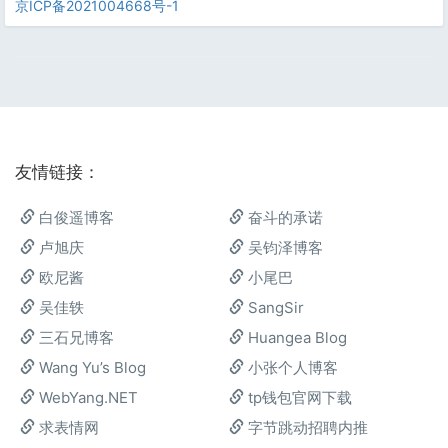
京ICP备2021004668号-1
友情链接：
白俊遥博客
奋斗的承诺
卢旭庆
吴钧泽博客
欧尼酱
小尾巴
吴佳轶
SangSir
三石兄博客
Huangea Blog
Wang Yu’s Blog
小张个人博客
WebYang.NET
tp钱包官网下载
求表情网
字节跳动招聘内推