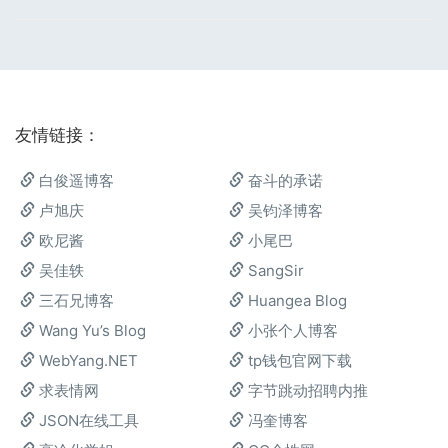
友情链接：
白俊遥博客
奋斗的承诺
卢旭庆
吴钧泽博客
欧尼酱
小尾巴
吴佳轶
SangSir
三石兄博客
Huangea Blog
Wang Yu’s Blog
小张个人博客
WebYang.NET
tp钱包官网下载
求表情网
字节跳动招聘内推
JSON在线工具
冯奎博客