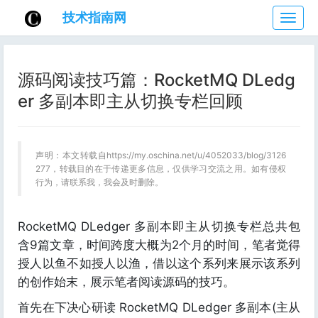
技术指南网
技
术
指
南
源码阅读技巧篇：RocketMQ DLedg
网
er 多副本即主从切换专栏回顾
声明：本文转载自https://my.oschina.net/u/4052033/blog/3126
277，转载目的在于传递更多信息，仅供学习交流之用。如有侵权
行为，请联系我，我会及时删除。
RocketMQ DLedger 多副本即主从切换专栏总共包
含9篇文章，时间跨度大概为2个月的时间，笔者觉得
授人以鱼不如授人以渔，借以这个系列来展示该系列
的创作始末，展示笔者阅读源码的技巧。
首先在下决心研读 RocketMQ DLedger 多副本(主从