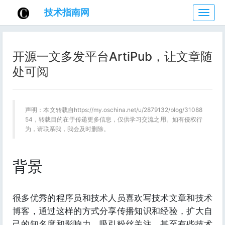
技术指南网
技
术
指
南
开源一文多发平台ArtiPub，让文章随
网
处可阅
声明：本文转载自https://my.oschina.net/u/2879132/blog/31088
54，转载目的在于传递更多信息，仅供学习交流之用。如有侵权行
为，请联系我，我会及时删除。
背景
很多优秀的程序员和技术人员喜欢写技术文章和技术
博客，通过这样的方式分享传播知识和经验，扩大自
己的知名度和影响力，吸引粉丝关注，甚至有些技术