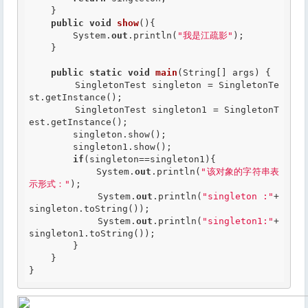
    }

public
void
show
(){

        System.
out
.println(
"我是江疏影"
);

    }

public
static
void
main
(String[] args) {

        SingletonTest singleton = SingletonTe
st.getInstance();

        SingletonTest singleton1 = SingletonT
est.getInstance();

        singleton.show();

        singleton1.show();

if
(singleton==singleton1){

            System.
out
.println(
"该对象的字符串表
示形式："
);

            System.
out
.println(
"singleton :"
+
singleton.toString());

            System.
out
.println(
"singleton1:"
+
singleton1.toString());

        }

    }

}