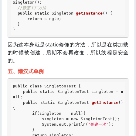
Singleton();

//静态工厂方法 
public
static
 Singleton 
getInstance
() {

return
 single;

  }

}
因为这本身就是static修饰的方法，所以是在类加载
的时候被创建，后期不会再改变，所以线程是安全
的。
五、懒汉式单例
public
class
 SingletonTest {

public
static
 SingletonTest singleton = 
n
ull
;

public
static
 SingletonTest 
getInstance
()
{

if
(singleton == 
null
){

            singleton = 
new
 SingletonTest();

            System.
out
.println(
"创建一次"
);

        }

return
 singleton;
