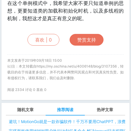
在这个单例模式中，我希望大家不要只知道单例的思
想，更要知道类的加载和初始化时机，以及多线程的
机制，我想这才是真正有意义的呢。
喜欢 |
0
赞赏支持
本文发表于2019年09月18日 15:00
(c)注：本文转载自https://my.oschina.net/u/4006148/blog/3107356，转
载目的在于传递更多信息，并不代表本网赞同其观点和对其真实性负责。如
有侵权行为，请联系我们，我们会及时删除.
阅读 2334 讨论 0 喜欢
0
随机文章
推荐阅读
热评文章
避坑！MotionGo就是一款诈骗软件！千万不要用ChatPPT，浪费
宝塔面板使用WWW用户执行计划任务命令 解决laravel日志权限