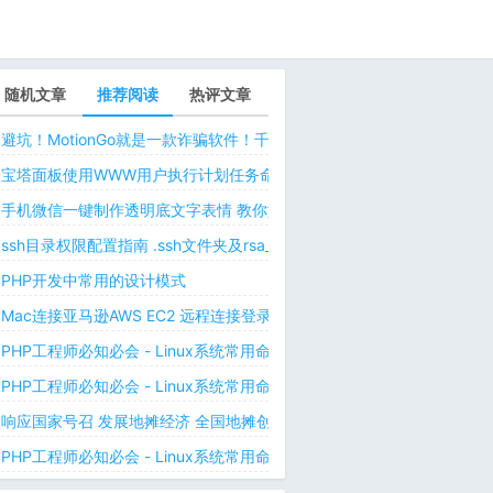
随机文章
推荐阅读
热评文章
避坑！MotionGo就是一款诈骗软件！千万不要用ChatPPT，浪费时间！
宝塔面板使用WWW用户执行计划任务命令 解决laravel日志权限问题 
手机微信一键制作透明底文字表情 教你如何让微信表情包背景为透明 自
ssh目录权限配置指南 .ssh文件夹及rsa_id.pub等文件正确权限规则
PHP开发中常用的设计模式
Mac连接亚马逊AWS EC2 远程连接登录不上去 有pem私钥文件依然要
PHP工程师必知必会 - Linux系统常用命令 - Linux中的网络管理命令（
PHP工程师必知必会 - Linux系统常用命令 - Linux中的网络管理命令（
响应国家号召 发展地摊经济 全国地摊创业经验微信交流群
PHP工程师必知必会 - Linux系统常用命令 - Linux 用户和用户组管理