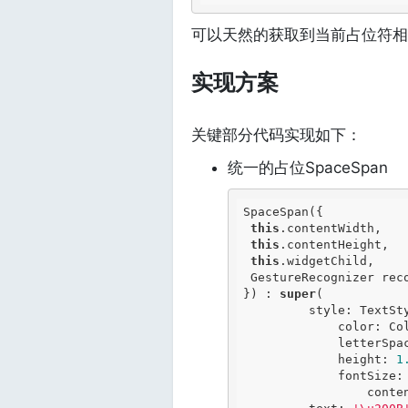
可以天然的获取到当前占位符相
实现方案
关键部分代码实现如下：
统一的占位SpaceSpan
SpaceSpan({

this
.contentWidth,

this
.contentHeight,

this
.widgetChild,

 GestureRecognizer recognizer,

}) : 
super
(

         style: TextStyle(

             color: Colors.transparent,

             letterSpacing: contentWidth,

             height: 
1
             fontSize:

                 contentHeight),
