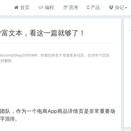
首页
编程
思考
产品
杂记
ter富文本，看这一篇就够了！
a.net/yunqi/blog/3081998，转载目的在于传递更多信息，仅供学习交流
及时删除。
r 的团队，作为一个电商App商品详情页是非常重要场
字混排。