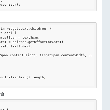
'
,

r: recognizer);
 
in
 widget
.text
.children
) {

 targetSpan = textSpan
;
rCaret = painter
.getOffsetForCaret
(

Span
.contentHeight
, targetSpan
.contentWidth
, 
0.
an
.toPlainText
()
.length
;
融合