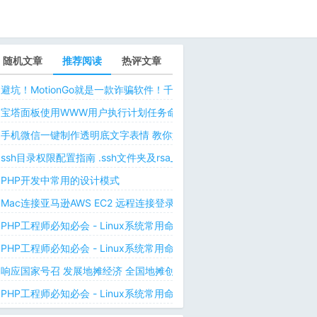
随机文章
推荐阅读
热评文章
避坑！MotionGo就是一款诈骗软件！千万不要用ChatPPT，浪费时间！
宝塔面板使用WWW用户执行计划任务命令 解决laravel日志权限问题 
手机微信一键制作透明底文字表情 教你如何让微信表情包背景为透明 自
ssh目录权限配置指南 .ssh文件夹及rsa_id.pub等文件正确权限规则
PHP开发中常用的设计模式
Mac连接亚马逊AWS EC2 远程连接登录不上去 有pem私钥文件依然要
PHP工程师必知必会 - Linux系统常用命令 - Linux中的网络管理命令（
PHP工程师必知必会 - Linux系统常用命令 - Linux中的网络管理命令（
响应国家号召 发展地摊经济 全国地摊创业经验微信交流群
PHP工程师必知必会 - Linux系统常用命令 - Linux 用户和用户组管理