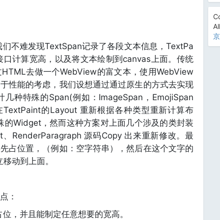
Co
Al
京
我们不难发现TextSpan记录了各段文本信息，TextPa
ve接口计算宽高，以及将文本绘制到canvas上面。传统
ML去做一个WebView的富文本，使用WebView
出于性能的考虑，我们设想通过通过原生的方式去实现
殊的Span(例如：ImageSpan，EmojiSpan
extPaint的Layout 重新根据各种类型重新计算布
特殊的Widget，然而这种方案对上面几个涉及的类封装
、RenderParagraph 源码Copy 出来重新修改。最
字先占位置，（例如：空字符串），然后在这个文字的
立移动到上面。
点：
占位，并且能制定任意想要的宽高。