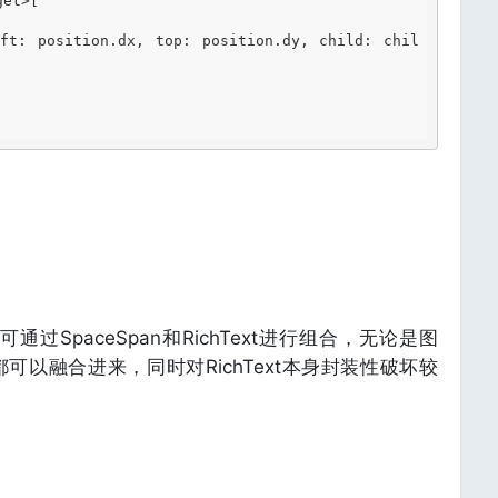
eft: position.dx, top: position.dy, child: chil
通过SpaceSpan和RichText进行组合，无论是图
以融合进来，同时对RichText本身封装性破坏较