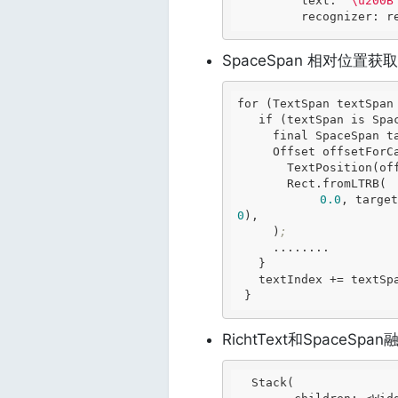
         text: 
'\u200B
         recognize
SpaceSpan 相对位置获取
for (TextSpan textSpan
   if (textSpan is SpaceSpan) {

     final SpaceSpan
     Offset offsetFo
       TextPosition(offset: textIndex),

       Rect
.fromLTRB
(

0.0
, target
0
),

     )
;
     ........

   }

   textIndex += textSp
RichtText和SpaceSpan
Stack(
