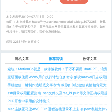
本文发表于2019年07月13日 10:00
(c)注：本文转载自https://my.oschina.net/worktile/blog/3073365，转载
目的在于传递更多信息，并不代表本网赞同其观点和对其真实性负责。如有
侵权行为，请联系我们，我们会及时删除.
阅读 3263 讨论 0 喜欢
0
随机文章
推荐阅读
热评文章
避坑！MotionGo就是一款诈骗软件！千万不要用ChatPPT，浪费
宝塔面板使用WWW用户执行计划任务命令 解决laravel日志权限
手机微信一键制作透明底文字表情 教你如何让微信表情包背景为透明
ssh目录权限配置指南 .ssh文件夹及rsa_id.pub等文件正确权限规则
PHP开发中常用的设计模式
Mac连接亚马逊AWS EC2 远程连接登录不上去 有pem私钥文件依