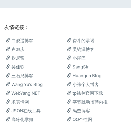
友情链接：
白俊遥博客
奋斗的承诺
卢旭庆
吴钧泽博客
欧尼酱
小尾巴
吴佳轶
SangSir
三石兄博客
Huangea Blog
Wang Yu’s Blog
小张个人博客
WebYang.NET
tp钱包官网下载
求表情网
字节跳动招聘内推
JSON在线工具
冯奎博客
高冷化学姐
QQ个性网