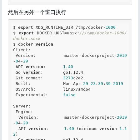
然后在另外一个窗口执行
$ 
export
 XDG_RUNTIME_DIR=/tmp/docker-
1000
$ 
export
 DOCKER_HOST=unix:
///tmp/docker-1000/
docker.sock
$ docker 
version
Client:

 Version:           master-dockerproject-
2019
-
0
4-
29
 API 
version
:       
1.40
 Go 
version
:        go1.12.4

 Git commit:        
3273
c2e2

 Built:             Mon Apr 
29
23
:
39
:
39
2019
 OS/Arch:           linux/amd64

 Experimental:      
false
Server:

 Engine:

  Version:          master-dockerproject-
2019
-
0
4-
29
  API 
version
:      
1.40
 (minimum 
version
1.1
2
)

  Go 
version
:       go1.12.4
