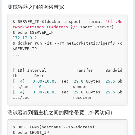
测试容器之间的网络带宽
$ SERVER_IP=$(docker inspect --format 
"{{ .Ne
tworkSettings.IPAddress }}"
 iperf3-server)

172.17
.0
.2
$ docker run -it --rm networkstatic/iperf3 -c 
...
- - - - - - - - - - - - - - - - - - - - - - - 
- -

[ ID] Interval           Transfer     Bandwid
th       Retr

[  
4
]   
0.00
-
10.03
  sec  
29.8
 GBytes  
25.5
 Gb
its/sec    
0
             sender

[  
4
]   
0.00
-
10.03
  sec  
29.8
 GBytes  
25.5
 Gb
its/sec                  receiver
测试容器到宿主机之间的网络带宽（外网访问）
$ HOST_IP=$(hostname --ip-address)
