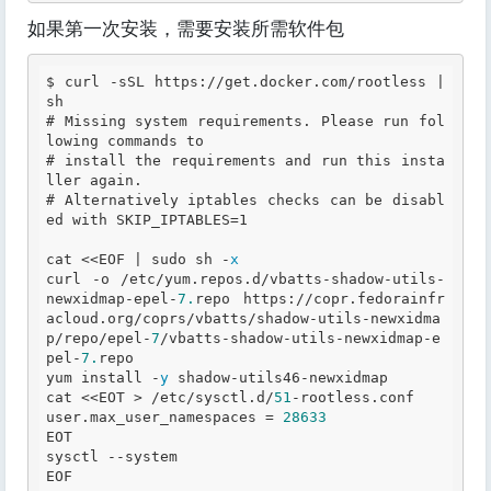
如果第一次安装，需要安装所需软件包
$ curl -sSL https://get
.docker
.com
/rootless | 
# Missing system requirements. Please run fol
lowing commands to
# install the requirements and run this insta
ller again.
# Alternatively iptables checks can be disabl
ed with SKIP_IPTABLES=1
cat <<EOF | sudo sh -
x
curl -o /etc/yum
.repos
.d
/vbatts-shadow-utils-
newxidmap-epel-
7.
repo https://copr
.fedorainfr
acloud
.org
/coprs/vbatts/shadow-utils-newxidma
p/repo/epel-
7
/vbatts-shadow-utils-newxidmap-e
pel-
7.
repo

yum install -
y
 shadow-utils46-newxidmap

cat <<EOT > /etc/sysctl
.d
/
51
-rootless
.conf
user
.max
_user_namespaces = 
28633
EOT

sysctl --system

EOF