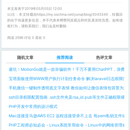
本文发表于2019年05月05日 12:00
(c)注：本文转载自https://my.oschina.net/yunqi/blog/3045340，转载目
的在于传递更多信息，并不代表本网赞同其观点和对其真实性负责。如有侵
权行为，请联系我们，我们会及时删除.
阅读 2596 讨论 0 喜欢
0
随机文章
推荐阅读
热评文章
避坑！MotionGo就是一款诈骗软件！千万不要用ChatPPT，浪费
宝塔面板使用WWW用户执行计划任务命令 解决laravel日志权限
手机微信一键制作透明底文字表情 教你如何让微信表情包背景为透明
ssh目录权限配置指南 .ssh文件夹及rsa_id.pub等文件正确权限规则
PHP开发中常用的设计模式
Mac连接亚马逊AWS EC2 远程连接登录不上去 有pem私钥文件依
PHP工程师必知必会 - Linux系统常用命令 - Linux中的网络管理