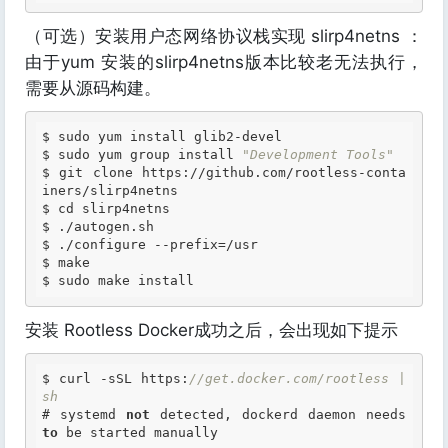
（可选）安装用户态网络协议栈实现 slirp4netns ：
由于yum 安装的slirp4netns版本比较老无法执行，
需要从源码构建。
$ 
$ 
sudo yum group install 
"Development Tools"
$ 
git clone 
https:
//github.com/rootless-conta
$ 
$ 
$ 
$ 
$ 
安装 Rootless Docker成功之后，会出现如下提示
$ curl -sSL https:
//get.docker.com/rootless | 
sh
# systemd 
not
 detected, dockerd daemon needs 
to
 be started manually
