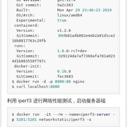
  Git commit:       
9
a2c263

  Built:            Mon Apr 
29
23
:
46
:
23
2019
  OS/Arch:          linux/amd64

  Experimental:     
true
 containerd:

  Version:          v1.2.6

  GitCommit:        
894
b81a4b802e4eb2a91d1ce2
16b8817763c29fb

 runc:

  Version:          
1.0
.0-rc7+dev

  GitCommit:        
0
29124da7af7360afa781a023
4d1b083550f797c

 docker-init:

  Version:          
0.18
.0

  GitCommit:        fec3683

$ docker run -d -p 
8080
:
80
 nginx

$ curl localhost:
8080
利用 iperf3 进行网络性能测试，启动服务器端
$ docker run  
-it
--
rm 
--
name
=
iperf3
-server
-
p
5201
:
5201
 networkstatic/iperf3 
-s