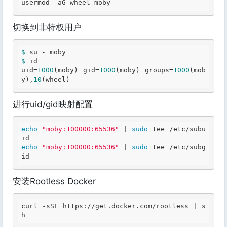
usermod 
-a
G wheel moby
切换到非特权用户
$ 
$ 
id

uid=
1000
(moby) gid=
1000
(moby) groups=
1000
(mob
y),
10
(wheel)
进行uid/gid映射配置
echo
"moby:100000:65536"
 | 
sudo
 tee /etc/subu
echo
"moby:100000:65536"
 | 
sudo
 tee /etc/subg
id
安装Rootless Docker
curl -sSL https://get
.docker
.com
/rootless | s