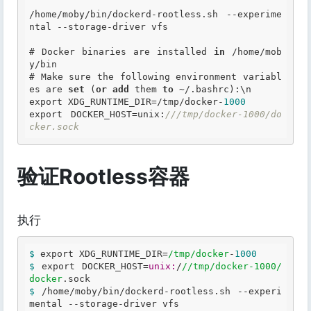
/home/moby/bin/dockerd-rootless.sh --experime
ntal --storage-driver vfs

# Docker binaries are installed 
in
 /home/mob
y/bin

# Make sure the following environment variabl
es are 
set
 (
or
add
 them 
to
 ~/.bashrc):\n

export XDG_RUNTIME_DIR=/tmp/docker-
1000
export DOCKER_HOST=unix:
///tmp/docker-1000/do
cker.sock
验证Rootless容器
执行
$ 
export 
XDG_RUNTIME_DIR
=
/tmp/docker
-
1000
$ 
export 
DOCKER_HOST
=
unix:
/
//tmp
/docker-1000/
docker
$ 
/home/moby/bin/dockerd-rootless.sh --experi
mental --storage-driver vfs