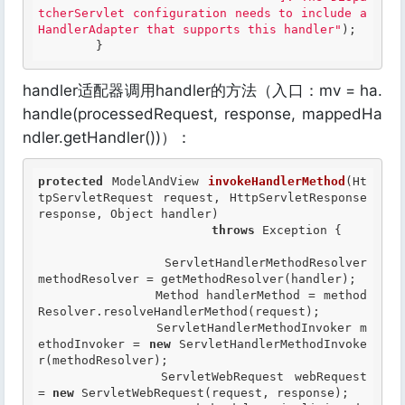
tcherServlet configuration needs to include a 
HandlerAdapter that supports this handler"
);

	}
handler适配器调用handler的方法（入口：mv = ha.
handle(processedRequest, response, mappedHa
ndler.getHandler())）：
protected
 ModelAndView 
invokeHandlerMethod
(Ht
tpServletRequest request, HttpServletResponse 
response, Object handler)

throws
 Exception {

		ServletHandlerMethodResolver 
methodResolver = getMethodResolver(handler);

		Method handlerMethod = method
Resolver.resolveHandlerMethod(request);

		ServletHandlerMethodInvoker m
ethodInvoker = 
new
 ServletHandlerMethodInvoke
r(methodResolver);

		ServletWebRequest webRequest 
= 
new
 ServletWebRequest(request, response);
