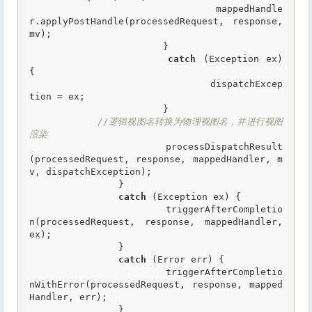
				mappedHandle
r.applyPostHandle(processedRequest, response, 
mv);

			}

catch
 (Exception ex) 
{

				dispatchExcep
tion = ex;

			}

//逻辑视图名转换为物理视图名，并进行视图
渲染
			processDispatchResult
(processedRequest, response, mappedHandler, m
v, dispatchException);

		}

catch
 (Exception ex) {

			triggerAfterCompletio
n(processedRequest, response, mappedHandler, 
ex);

		}

catch
 (Error err) {

			triggerAfterCompletio
nWithError(processedRequest, response, mapped
Handler, err);

		}
