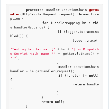
protected
 HandlerExecutionChain 
getHa
ndler
(HttpServletRequest request) 
throws
 Exce
ption {

for
 (HandlerMapping hm : 
thi
s
.handlerMappings) {

if
 (logger.isTraceEna
bled()) {

				logger.trace(

"Testing handler map ["
 + hm + 
"] in Dispatch
erServlet with name '"
 + getServletName() + 
"'"
);

			}

			HandlerExecutionChain 
handler = hm.getHandler(request);

if
 (handler != 
null
) 
{

return
 handle
r;

			}

		}

return
null
;

	}