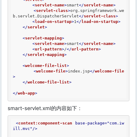
<
servlet-name
>
smart
</
servlet-name
>
<
servlet-class
>
org.springframework.we
b.servlet.DispatcherServlet
</
servlet-class
>
<
load-on-startup
>
1
</
load-on-startup
>
</
servlet
>
<
servlet-mapping
>
<
servlet-name
>
smart
</
servlet-name
>
<
url-pattern
>
/
</
url-pattern
>
</
servlet-mapping
>
<
welcome-file-list
>
<
welcome-file
>
index.jsp
</
welcome-file
>
</
welcome-file-list
>
</
web-app
>
smart-servlet.xml的内容如下：
<
context:component-scan
base-package
=
"com.iw
ill.mvc"
/>