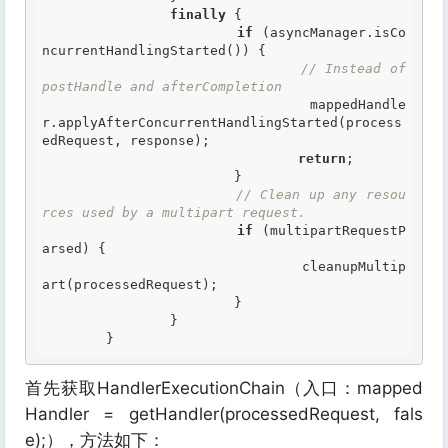
finally
 {

if
 (asyncManager.isCo
ncurrentHandlingStarted()) {

// Instead of 
postHandle and afterCompletion
				mappedHandle
r.applyAfterConcurrentHandlingStarted(process
edRequest, response);

return
;

			}

// Clean up any resou
rces used by a multipart request.
if
 (multipartRequestP
arsed) {

				cleanupMultip
art(processedRequest);

			}

		}

	}
首先获取HandlerExecutionChain（入口：mapped
Handler = getHandler(processedRequest, fals
e);），方法如下：