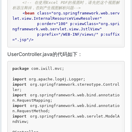
<!-- 在使用Excel PDF的视图时，请先把这个视图解
析器注释掉，否则产生视图解析问题-->
<
bean
class
=
"org.springframework.web.serv
let.view.InternalResourceViewResolver"
p:order
=
"100"
p:viewClass
=
"org.spri
ngframework.web.servlet.view.JstlView"
p:prefix
=
"/WEB-INF/views/"
p:suffix
=
".jsp"
/>
UserController.java的代码如下：
package
 com.iwill.mvc;

import
import
 org.springframework.stereotype.Control
import
 org.springframework.web.bind.annotatio
import
 org.springframework.web.bind.annotatio
import
 org.springframework.web.servlet.ModelA
ndView;
