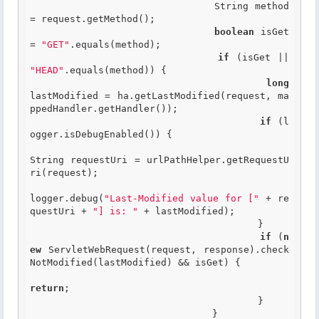
				String method 
= request.getMethod();

boolean
 isGet 
= 
"GET"
.equals(method);

if
 (isGet || 
"HEAD"
.equals(method)) {

long
lastModified = ha.getLastModified(request, ma
ppedHandler.getHandler());

if
 (l
ogger.isDebugEnabled()) {

String requestUri = urlPathHelper.getRequestU
ri(request);

logger.debug(
"Last-Modified value for ["
 + re
questUri + 
"] is: "
 + lastModified);

					}

if
 (
n
ew
 ServletWebRequest(request, response).check
NotModified(lastModified) && isGet) {

return
;

					}

				}
