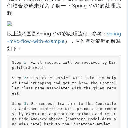
们结合源码来深入了解一下Spring MVC的处理流
程。
以上流程图是Spring MVC的处理流程（参考：
spring
-mvc-flow-with-example
），原作者对流程的解释
如下：
Step 
1
: First request will be received by Dis
patcherServlet.

Step 
2
: DispatcherServlet will take the help 
of HandlerMapping and get to know the Control
ler class name associated with the given requ
est.

Step 
3
: So request transfer to the Controlle
r, and then controller will process the reque
st by executing appropriate methods and retur
ns ModelAndView object (contains Model data a
nd View name) back to the DispatcherServlet.
