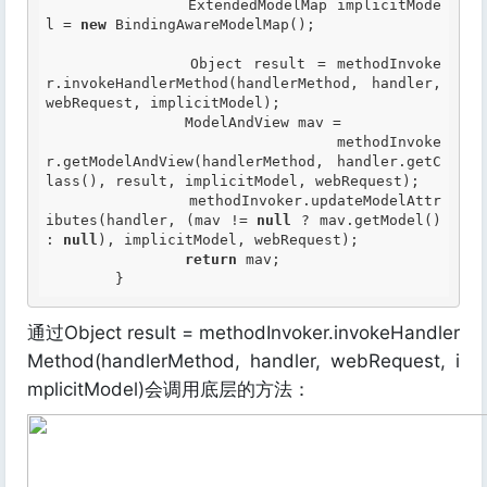
		ExtendedModelMap implicitMode
l = 
new
 BindingAwareModelMap();

		Object result = methodInvoke
r.invokeHandlerMethod(handlerMethod, handler, 
webRequest, implicitModel);

		ModelAndView mav =

				methodInvoke
r.getModelAndView(handlerMethod, handler.getC
lass(), result, implicitModel, webRequest);

		methodInvoker.updateModelAttr
ibutes(handler, (mav != 
null
 ? mav.getModel() 
: 
null
), implicitModel, webRequest);

return
 mav;

	}
通过Object result = methodInvoker.invokeHandler
Method(handlerMethod, handler, webRequest, i
mplicitModel)会调用底层的方法：