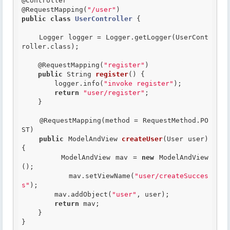
@Controller
@RequestMapping
(
"/user"
public
class
UserController
 {
    Logger logger = Logger.getLogger(UserCont
roller.class);

@RequestMapping
(
"register"
)

public
 String 
register
() {

        logger.info(
"invoke register"
);

return
"user/register"
;

    }

@RequestMapping
(method = RequestMethod.PO
ST)

public
 ModelAndView 
createUser
(User user) 
{

        ModelAndView mav = 
new
 ModelAndView
();

        mav.setViewName(
"user/createSucces
s"
);

        mav.addObject(
"user"
, user);

return
 mav;

    }
