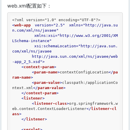
web.xml配置如下：
<?xml version="1.0" encoding="UTF-8"?>
<
web-app
version
=
"2.5"
xmlns
=
"http://java.su
n.com/xml/ns/javaee"
xmlns:xsi
=
"http://www.w3.org/2001/XM
LSchema-instance"
xsi:schemaLocation
=
"http://java.sun.
com/xml/ns/javaee

	http://java.sun.com/xml/ns/javaee/web
-app_2_5.xsd"
>
<
context-param
>
<
param-name
>
contextConfigLocation
</
pa
ram-name
>
<
param-value
>
classpath:/applicationCo
ntext.xml
</
param-value
>
</
context-param
>
<
listener
>
<
listener-class
>
org.springframework.w
eb.context.ContextLoaderListener
</
listener-cl
ass
>
</
listener
>
<
servlet
>