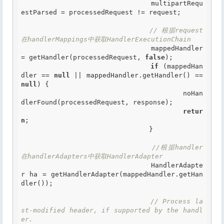
				multipartRequ
estParsed = processedRequest != request;

// 根据request
在handlerMappings中获取HandlerExecutionChain
				mappedHandler 
= getHandler(processedRequest, 
false
);

if
 (mappedHan
dler == 
null
 || mappedHandler.getHandler() == 
null
) {

					noHan
dlerFound(processedRequest, response);

retur
n
;

				}

//根据handler
在handlerAdapters中获取HandlerAdapter
				HandlerAdapte
r ha = getHandlerAdapter(mappedHandler.getHan
dler());

// Process la
st-modified header, if supported by the handl
er.