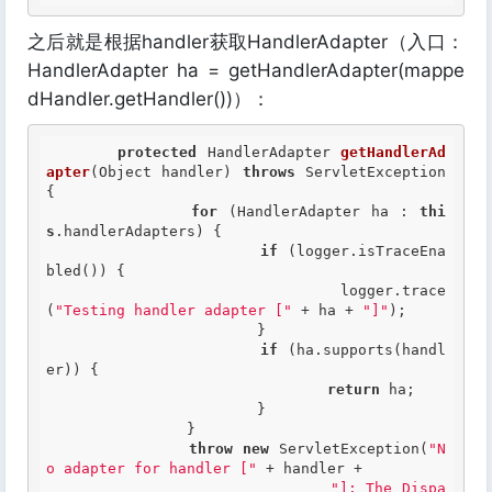
之后就是根据handler获取HandlerAdapter（入口：
HandlerAdapter ha = getHandlerAdapter(mappe
dHandler.getHandler())）：
protected
 HandlerAdapter 
getHandlerAd
apter
(Object handler) 
throws
 ServletException 
{

for
 (HandlerAdapter ha : 
thi
s
.handlerAdapters) {

if
 (logger.isTraceEna
bled()) {

				logger.trace
(
"Testing handler adapter ["
 + ha + 
"]"
);

			}

if
 (ha.supports(handl
er)) {

return
 ha;

			}

		}

throw
new
 ServletException(
"N
o adapter for handler ["
 + handler +

"]: The Dispa