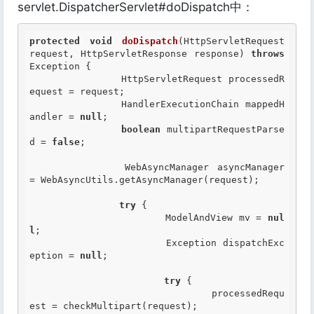
servlet.DispatcherServlet#doDispatch中：
protected
void
doDispatch
(HttpServletRequest 
request, HttpServletResponse response) 
throws
Exception {

		HttpServletRequest processedR
equest = request;

		HandlerExecutionChain mappedH
andler = 
null
;

boolean
 multipartRequestParse
d = 
false
;

		WebAsyncManager asyncManager 
= WebAsyncUtils.getAsyncManager(request);

try
 {

			ModelAndView mv = 
nul
l
;

			Exception dispatchExc
eption = 
null
;

try
 {

				processedRequ
est = checkMultipart(request);
