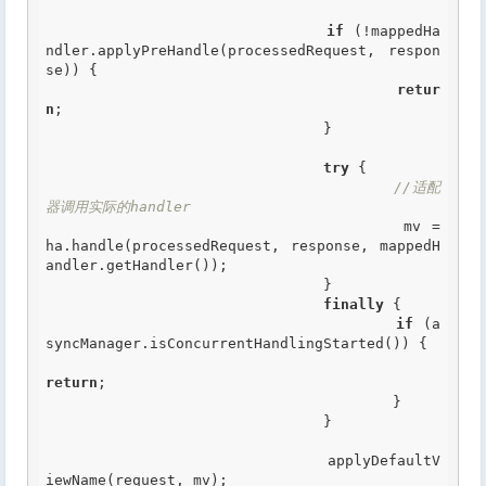
if
 (!mappedHa
ndler.applyPreHandle(processedRequest, respon
se)) {

retur
n
;

				}

try
 {

//适配
器调用实际的handler
					mv = 
ha.handle(processedRequest, response, mappedH
andler.getHandler());

				}

finally
 {

if
 (a
syncManager.isConcurrentHandlingStarted()) {

return
;

					}

				}

				applyDefaultV
iewName(request, mv);
