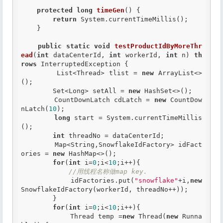
protected
long
timeGen
() {

return
 System.currentTimeMillis();

    }

public
static
void
testProductIdByMoreThr
ead
(
int
 dataCenterId, 
int
 workerId, 
int
 n) 
th
rows
 InterruptedException {

        List<Thread> tlist = 
new
 ArrayList<>
();

        Set<Long> setAll = 
new
 HashSet<>();

        CountDownLatch cdLatch = 
new
 CountDow
nLatch(
10
);

long
 start = System.currentTimeMillis
();

int
 threadNo = dataCenterId;

        Map<String,SnowflakeIdFactory> idFact
ories = 
new
 HashMap<>();

for
(
int
 i=
0
;i<
10
;i++){

//用线程名称做map key.
            idFactories.put(
"snowflake"
+i,
new
SnowflakeIdFactory(workerId, threadNo++));

        }

for
(
int
 i=
0
;i<
10
;i++){

            Thread temp =
new
 Thread(
new
 Runna