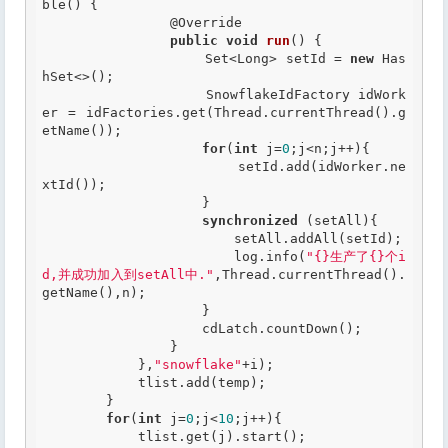
ble() {

@Override
public
void
run
() {

                    Set<Long> setId = 
new
 Has
hSet<>();

                    SnowflakeIdFactory idWork
er = idFactories.get(Thread.currentThread().g
etName());

for
(
int
 j=
0
;j<n;j++){

                        setId.add(idWorker.ne
xtId());

                    }

synchronized
 (setAll){

                        setAll.addAll(setId);

                        log.info(
"{}生产了{}个i
d,并成功加入到setAll中."
,Thread.currentThread().
getName(),n);

                    }

                    cdLatch.countDown();

                }

            },
"snowflake"
+i);

            tlist.add(temp);

        }

for
(
int
 j=
0
;j<
10
;j++){

            tlist.get(j).start();
