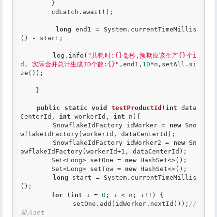
        }

        cdLatch.await();

long
 end1 = System.currentTimeMillis
() - start;

        log.info(
"共耗时:{}毫秒,预期应该生产{}个i
d, 实际合并总计生成ID个数:{}"
,end1,
10
*n,setAll.si
ze());

    }

public
static
void
testProductId
(
int
 data
CenterId, 
int
 workerId, 
int
 n){

        SnowflakeIdFactory idWorker = 
new
 Sno
wflakeIdFactory(workerId, dataCenterId);

        SnowflakeIdFactory idWorker2 = 
new
 Sn
owflakeIdFactory(workerId+
1
, dataCenterId);

        Set<Long> setOne = 
new
 HashSet<>();

        Set<Long> setTow = 
new
 HashSet<>();

long
 start = System.currentTimeMillis
();

for
 (
int
 i = 
0
; i < n; i++) {

            setOne.add(idWorker.nextId());
//
加入set