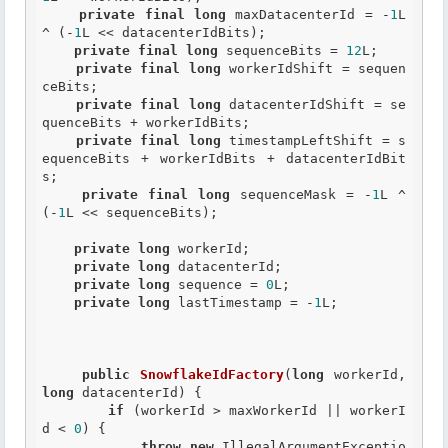
private
final
long
 maxDatacenterId = -
1
L 
^ (-
1
L << datacenterIdBits);

private
final
long
 sequenceBits = 
12
L;

private
final
long
 workerIdShift = sequen
ceBits;

private
final
long
 datacenterIdShift = se
quenceBits + workerIdBits;

private
final
long
 timestampLeftShift = s
equenceBits + workerIdBits + datacenterIdBit
s;

private
final
long
 sequenceMask = -
1
L ^ 
(-
1
L << sequenceBits);

private
long
 workerId;

private
long
 datacenterId;

private
long
 sequence = 
0
L;

private
long
 lastTimestamp = -
1
L;

public
SnowflakeIdFactory
(
long
 workerId, 
long
 datacenterId) {

if
 (workerId > maxWorkerId || workerI
d < 
0
) {

throw
new
 IllegalArgumentExceptio