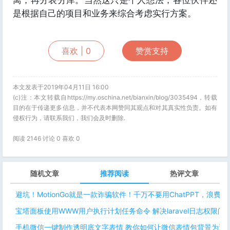
离，再分表分库。当然这只是个人想法，各位伙伴还
是根据自己的项目和业务来综合考虑实行方案。
喜欢 |
0
赞赏支持
本文发表于2019年04月11日 16:00
(c)注：本文转载自https://my.oschina.net/bianxin/blog/3035494，转载
目的在于传递更多信息，并不代表本网赞同其观点和对其真实性负责。如有
侵权行为，请联系我们，我们会及时删除.
阅读 2146 讨论 0 喜欢
0
随机文章
推荐阅读
热评文章
避坑！MotionGo就是一款诈骗软件！千万不要用ChatPPT，浪费
宝塔面板使用WWW用户执行计划任务命令 解决laravel日志权限
手机微信一键制作透明底文字表情 教你如何让微信表情包背景为透明