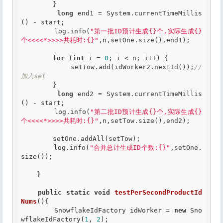
        }

long
 end1 = System.currentTimeMillis
() - start;

        log.info(
"第一批ID预计生成{}个,实际生成{}
个<<<<*>>>>共耗时:{}"
,n,setOne.size(),end1);

for
 (
int
 i = 
0
; i < n; i++) {

            setTow.add(idWorker2.nextId());
//
加入set
        }

long
 end2 = System.currentTimeMillis
() - start;

        log.info(
"第二批ID预计生成{}个,实际生成{}
个<<<<*>>>>共耗时:{}"
,n,setTow.size(),end2);

        setOne.addAll(setTow);

        log.info(
"合并总计生成ID个数:{}"
,setOne.
size());

    }

public
static
void
testPerSecondProductId
Nums
(){

        SnowflakeIdFactory idWorker = 
new
 Sno
wflakeIdFactory(
1
, 
2
);
