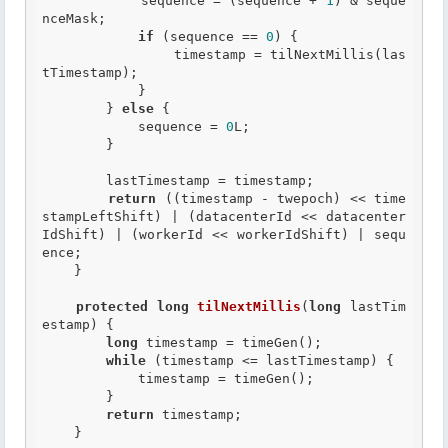
            sequence = (sequence + 
1
) & seque
nceMask;

if
 (sequence == 
0
) {

                timestamp = tilNextMillis(las
tTimestamp);

            }

        } 
else
 {

            sequence = 
0
L;

        }

        lastTimestamp = timestamp;

return
 ((timestamp - twepoch) << time
stampLeftShift) | (datacenterId << datacenter
IdShift) | (workerId << workerIdShift) | sequ
ence;

    }

protected
long
tilNextMillis
(
long
 lastTim
estamp) {

long
 timestamp = timeGen();

while
 (timestamp <= lastTimestamp) {

            timestamp = timeGen();

        }

return
 timestamp;

    }
