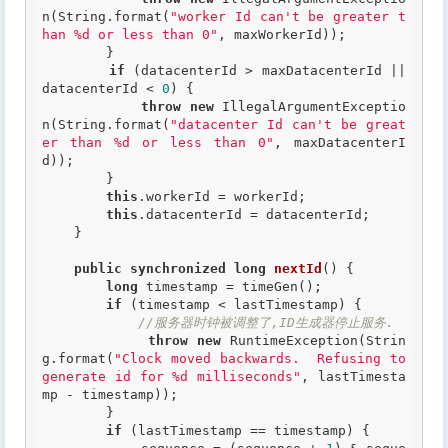
n(String.format(
"worker Id can't be greater t
han %d or less than 0"
, maxWorkerId));

        }

if
 (datacenterId > maxDatacenterId || 
datacenterId < 
0
) {

throw
new
 IllegalArgumentExceptio
n(String.format(
"datacenter Id can't be great
er than %d or less than 0"
, maxDatacenterI
d));

        }

this
.workerId = workerId;

this
.datacenterId = datacenterId;

    }

public
synchronized
long
nextId
() {

long
 timestamp = timeGen();

if
 (timestamp < lastTimestamp) {

//服务器时钟被调整了,ID生成器停止服务.
throw
new
 RuntimeException(Strin
g.format(
"Clock moved backwards.  Refusing to 
generate id for %d milliseconds"
, lastTimesta
mp - timestamp));

        }

if
 (lastTimestamp == timestamp) {
