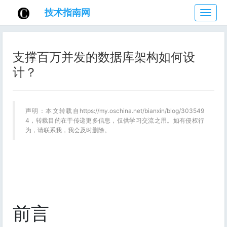
技术指南网
技
术
指
南
支撑百万并发的数据库架构如何设
网
计？
声明：本文转载自https://my.oschina.net/bianxin/blog/303549
4，转载目的在于传递更多信息，仅供学习交流之用。如有侵权行
为，请联系我，我会及时删除。
前言