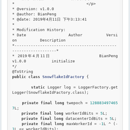
*				</p>

*
 @version
: v1.0.0

*
 @author
: BianPeng

*
 @date
: 2019年4月11日 下午3:13:41 

*

* Modification History:

* Date         		Author          Versi
on          Description

*--------------------------------------------
-------------------*

* 2019年4月11日      		BianPeng        
v1.0.0           initialize

*/
@ToString
public
class
SnowflakeIdFactory
 {
static
 Logger log = LoggerFactory.get
Logger(SnowflakeIdFactory.class);

private
final
long
 twepoch = 
128883497465
7
L;

private
final
long
 workerIdBits = 
5
L;

private
final
long
 datacenterIdBits = 
5
L;

private
final
long
 maxWorkerId = -
1
L ^ (-
1
L << workerIdBits);
