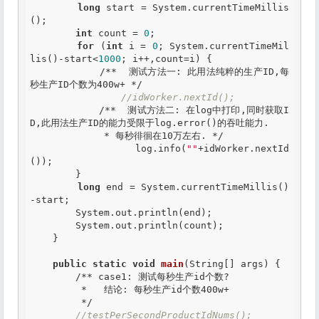
long
 start = System.currentTimeMillis
();

int
 count = 
0
;

for
 (
int
 i = 
0
; System.currentTimeMil
lis()-start<
1000
; i++,count=i) {

/**  测试方法一: 此用法纯粹的生产ID,每
秒生产ID个数为400w+ */
//idWorker.nextId();
/**  测试方法二: 在log中打印,同时获取I
D,此用法生产ID的能力受限于log.error()的吞吐能力.

             * 每秒徘徊在10万左右. */
        	log.info(
""
+idWorker.nextId
());

        }

long
 end = System.currentTimeMillis()
-start;

        System.out.println(end);

        System.out.println(count);

    }

public
static
void
main
(String[] args) {

/** case1: 测试每秒生产id个数?

         *   结论: 每秒生产id个数400w+ 

         */
//testPerSecondProductIdNums();