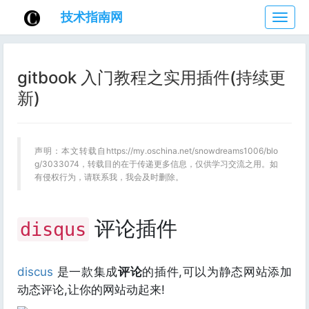
技术指南网
技
术
指
南
gitbook 入门教程之实用插件(持续更
网
新)
声明：本文转载自https://my.oschina.net/snowdreams1006/blo
g/3033074，转载目的在于传递更多信息，仅供学习交流之用。如
有侵权行为，请联系我，我会及时删除。
评论插件
disqus
discus
是一款集成
评论
的插件,可以为静态网站添加
动态评论,让你的网站动起来!