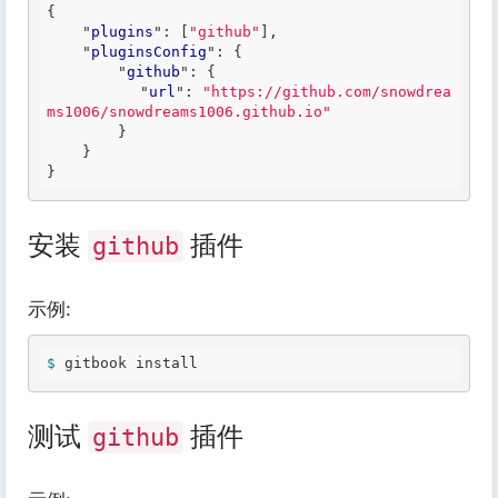
{

    "
plugins
": 
[
"github"
]
,

    "
pluginsConfig
": 
{

        "
github
": 
{

          "
url
": 
"https://github.com/snowdrea
ms1006/snowdreams1006.github.io"
}

安装
插件
github
示例:
$ 
测试
插件
github