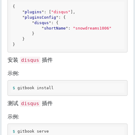
{

    "
plugins
": 
[
"disqus"
]
,

    "
pluginsConfig
": 
{

        "
disqus
": 
{

            "
shortName
": 
"snowdreams1006"
}

安装
插件
disqus
示例:
$ 
测试
插件
disqus
示例:
$ 