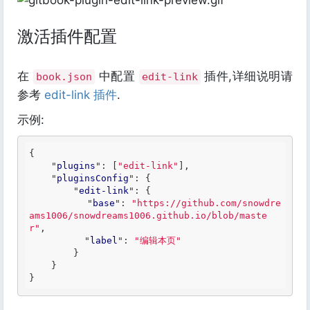
激活插件配置
在
中配置
插件,详细说明请
book.json
edit-link
参考
edit-link 插件
.
示例:
{

    "
plugins
": 
[
"edit-link"
]
,

    "
pluginsConfig
": 
{

        "
edit-link
": 
{

          "
base
": 
"https://github.com/snowdre
ams1006/snowdreams1006.github.io/blob/maste
r"
,

          "
label
": 
"编辑本页"
}
