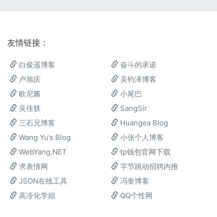
友情链接：
白俊遥博客
奋斗的承诺
卢旭庆
吴钧泽博客
欧尼酱
小尾巴
吴佳轶
SangSir
三石兄博客
Huangea Blog
Wang Yu’s Blog
小张个人博客
WebYang.NET
tp钱包官网下载
求表情网
字节跳动招聘内推
JSON在线工具
冯奎博客
高冷化学姐
QQ个性网